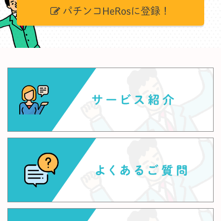
パチンコHeRosに登録！