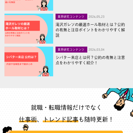
業界研究コンテンツ
2026,05,23
滝沢ガレソの厳選ホール取材とは？公約
の有無と注目ポイントをわかりやすく解
説
業界研究コンテンツ
2026,03,04
シバター来店とは何？公約の有無と注意
点をわかりやすく紹介！
就職・転職情報だけでなく
仕事術
、
トレンド記事
も随時更新！