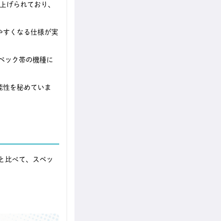
引き上げられており、
やすくなる仕様が実
ペック帯の機種に
能性を秘めていま
」と比べて、スペッ