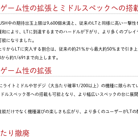
ゲーム性の拡張とミドルスペックへの搭
もRUSH中の期待出玉上限は9,600個未満と、従来のLTと同様に高い一撃
緩和により、LTに到達するまでのハードルが下がり、より多くのプレイヤ
可能になりました。
りからLTに突入する割合は、従来の約21％から最大約50％まで引き
8から約1/691まで向上します。
ゲーム性の拡張
にライトミドルや甘デジ（大当たり確率1/200以上）の機種に限られて
ミドルスペック帯への搭載も可能
となり、より幅広いスペックの台に展
性能だけでなく機種選びの楽しさも広がり、より多くのユーザーがLTの
たり撤廃