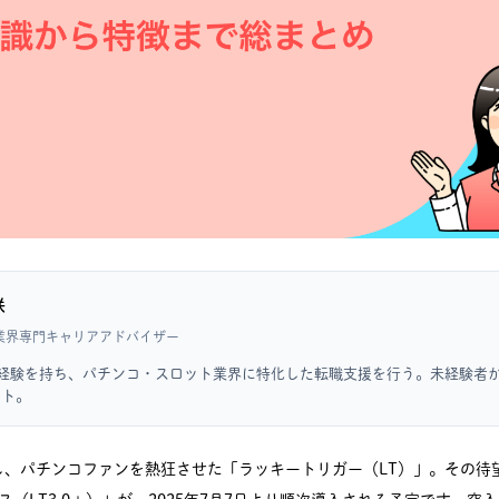
咲
業界専門キャリアアドバイザー
の経験を持ち、パチンコ・スロット業界に特化した転職支援を行う。未経験者
ート。
場し、パチンコファンを熱狂させた「ラッキートリガー（LT）」。その