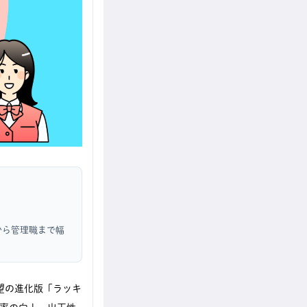
から管理職まで幅
待望の進化版「ラッキ