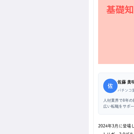
佐藤 美
佐
パチンコ
人材業界で8年
広い転職をサポ
2024年3月に登