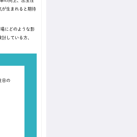
入率の向上、出玉性
気が生まれると期待
市場にどのような影
検討している方、
注目の