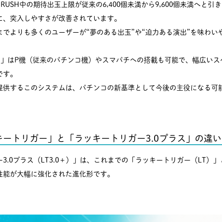
、RUSH中の期待出玉上限が従来の6,400個未満から9,600個未満へと
に、突入しやすさが改善されています。
までよりも多くのユーザーが“夢のある出玉”や“迫力ある演出”を味わい
＋」は
P機（従来のパチンコ機）やスマパチ
への搭載も可能で、幅広いス
です。
提供するこのシステムは、
パチンコの新基準
として今後の主役になる可
キートリガー」と「ラッキートリガー3.0プラス」の違い
3.0プラス（LT3.0＋）」は、これまでの「ラッキートリガー（LT）
性能が大幅に強化された進化形です。