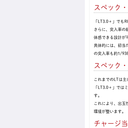
スペック・
「LT3.0＋」で
さらに、突入率の
体感できる設計が
具体的には、初当た
の突入率も約1/93
スペック・
これまでのLTは主
「LT3.0＋」では
す。
これにより、出玉
環境が整います。
チャージ当