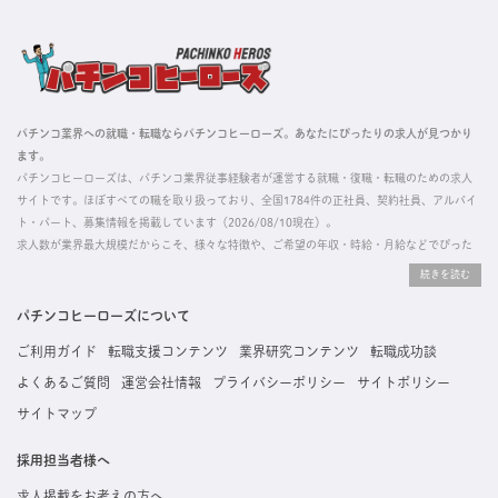
パチンコ業界への就職・転職ならパチンコヒーローズ。あなたにぴったりの求人が見つかり
ます。
パチンコヒーローズは、パチンコ業界従事経験者が運営する就職・復職・転職のための求人
サイトです。ほぼすべての職を取り扱っており、全国1784件の正社員、契約社員、アルバイ
ト・パート、募集情報を掲載しています（2026/08/10現在）。
求人数が業界最大規模だからこそ、様々な特徴や、ご希望の年収・時給・月給などでぴった
りな求人を探すことができ、ご利用者の約96%の方に「満足」とお答えいただいています。
掲載している求人は、すべて契約法人様から寄せられた正規の求人情報です。応募いただい
た内容はすぐに直接事業所に届くためスムーズに転職・復職できます。
パチンコヒーローズについて
ご利用ガイド
転職支援コンテンツ
業界研究コンテンツ
転職成功談
よくあるご質問
運営会社情報
プライバシーポリシー
サイトポリシー
サイトマップ
採用担当者様へ
求人掲載をお考えの方へ