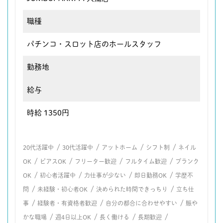
職種
パチンコ・スロット店のホールスタッフ
勤務地
給与
時給 1350円
/
/
/
/
20代活躍中
30代活躍中
アットホーム
シフト制
ネイル
/
/
/
/
OK
ピアスOK
フリーター歓迎
フルタイム歓迎
ブランク
/
/
/
/
OK
初心者活躍中
力仕事が少ない
即日勤務OK
学歴不
/
/
/
問
未経験・初心者OK
決められた時間できっちり
立ち仕
/
/
/
事
経験者・有資格者歓迎
自分の都合に合わせやすい
賑や
/
/
/
/
かな職場
週4日以上OK
長く働ける
長期歓迎