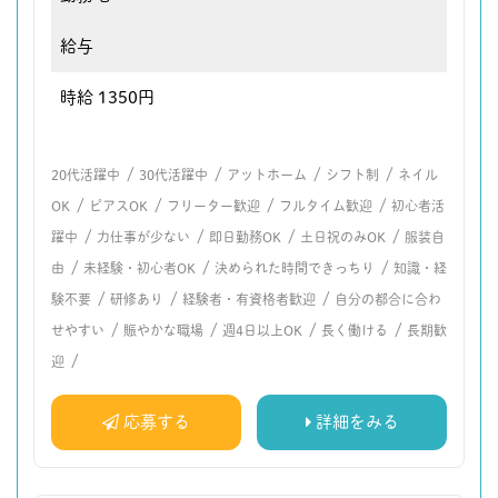
給与
時給 1350円
/
/
/
/
20代活躍中
30代活躍中
アットホーム
シフト制
ネイル
/
/
/
/
OK
ピアスOK
フリーター歓迎
フルタイム歓迎
初心者活
/
/
/
/
躍中
力仕事が少ない
即日勤務OK
土日祝のみOK
服装自
/
/
/
由
未経験・初心者OK
決められた時間できっちり
知識・経
/
/
/
験不要
研修あり
経験者・有資格者歓迎
自分の都合に合わ
/
/
/
/
せやすい
賑やかな職場
週4日以上OK
長く働ける
長期歓
/
迎
応募する
詳細をみる