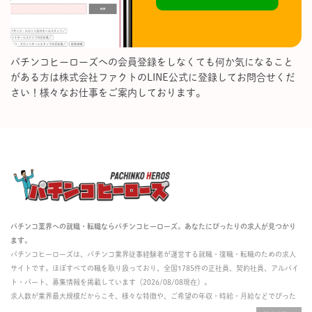
パチンコヒーローズへの会員登録をしなくても何か気になること
がある方は株式会社ファクトのLINE公式に登録してお問合せくだ
さい！様々なお仕事をご案内しております。
パチンコ業界への就職・転職ならパチンコヒーローズ。あなたにぴったりの求人が見つかり
ます。
パチンコヒーローズは、パチンコ業界従事経験者が運営する就職・復職・転職のための求人
サイトです。ほぼすべての職を取り扱っており、全国1785件の正社員、契約社員、アルバイ
ト・パート、募集情報を掲載しています（2026/08/08現在）。
求人数が業界最大規模だからこそ、様々な特徴や、ご希望の年収・時給・月給などでぴった
りな求人を探すことができ、ご利用者の約96%の方に「満足」とお答えいただいています。