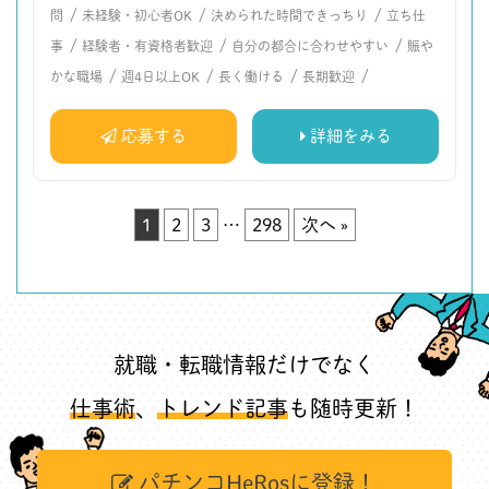
/
/
/
問
未経験・初心者OK
決められた時間できっちり
立ち仕
/
/
/
事
経験者・有資格者歓迎
自分の都合に合わせやすい
賑や
/
/
/
/
かな職場
週4日以上OK
長く働ける
長期歓迎
応募する
詳細をみる
1
2
3
…
298
次へ »
就職・転職情報だけでなく
仕事術
、
トレンド記事
も随時更新！
パチンコHeRosに登録！