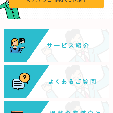
パチンコHeRosに登録！