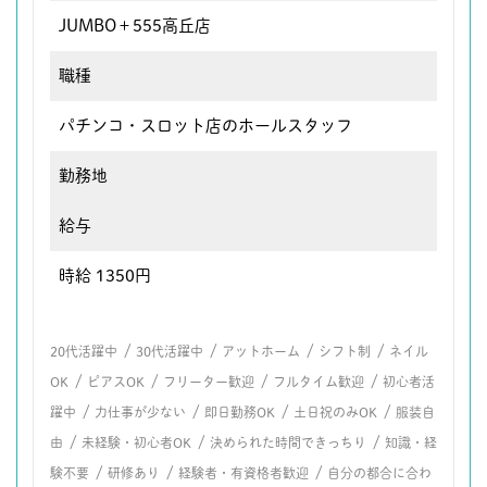
JUMBO＋555高丘店
職種
パチンコ・スロット店のホールスタッフ
勤務地
給与
時給 1350円
/
/
/
/
20代活躍中
30代活躍中
アットホーム
シフト制
ネイル
/
/
/
/
OK
ピアスOK
フリーター歓迎
フルタイム歓迎
初心者活
/
/
/
/
躍中
力仕事が少ない
即日勤務OK
土日祝のみOK
服装自
/
/
/
由
未経験・初心者OK
決められた時間できっちり
知識・経
/
/
/
験不要
研修あり
経験者・有資格者歓迎
自分の都合に合わ