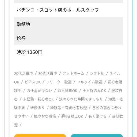
パチンコ・スロット店のホールスタッフ
勤務地
給与
時給 1350円
/
/
/
/
20代活躍中
30代活躍中
アットホーム
シフト制
ネイル
/
/
/
/
OK
ピアスOK
フリーター歓迎
フルタイム歓迎
初心者活
/
/
/
/
躍中
力仕事が少ない
即日勤務OK
土日祝のみOK
服装自
/
/
/
由
未経験・初心者OK
決められた時間できっちり
知識・経
/
/
/
験不要
研修あり
経験者・有資格者歓迎
自分の都合に合わ
/
/
/
/
せやすい
賑やかな職場
週4日以上OK
長く働ける
長期歓
/
迎