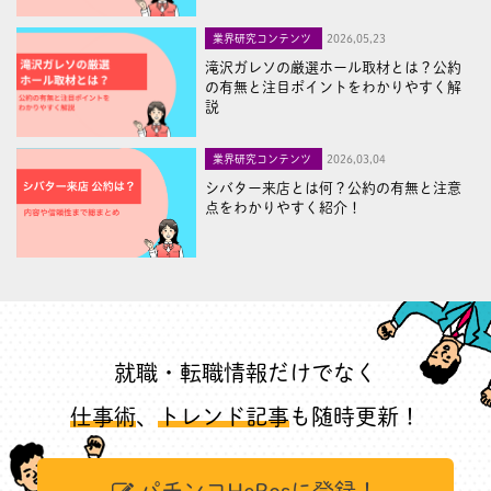
業界研究コンテンツ
2026,05,23
滝沢ガレソの厳選ホール取材とは？公約
の有無と注目ポイントをわかりやすく解
説
業界研究コンテンツ
2026,03,04
シバター来店とは何？公約の有無と注意
点をわかりやすく紹介！
就職・転職情報だけでなく
仕事術
、
トレンド記事
も随時更新！