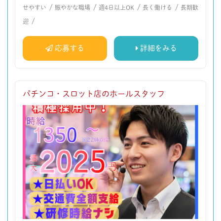
/
/
/
/
せやすい
賑やかな職場
週4日以上OK
長く働ける
長期歓
/
迎
応募する
詳細をみる
パチンコ・スロット店のホールスタッフ