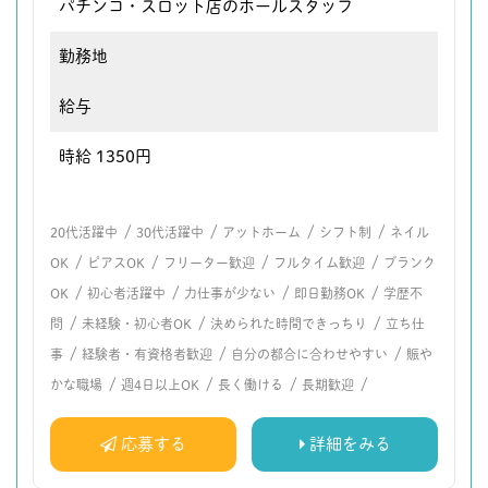
パチンコ・スロット店のホールスタッフ
勤務地
給与
時給 1350円
/
/
/
/
20代活躍中
30代活躍中
アットホーム
シフト制
ネイル
/
/
/
/
OK
ピアスOK
フリーター歓迎
フルタイム歓迎
ブランク
/
/
/
/
OK
初心者活躍中
力仕事が少ない
即日勤務OK
学歴不
/
/
/
問
未経験・初心者OK
決められた時間できっちり
立ち仕
/
/
/
事
経験者・有資格者歓迎
自分の都合に合わせやすい
賑や
/
/
/
/
かな職場
週4日以上OK
長く働ける
長期歓迎
応募する
詳細をみる