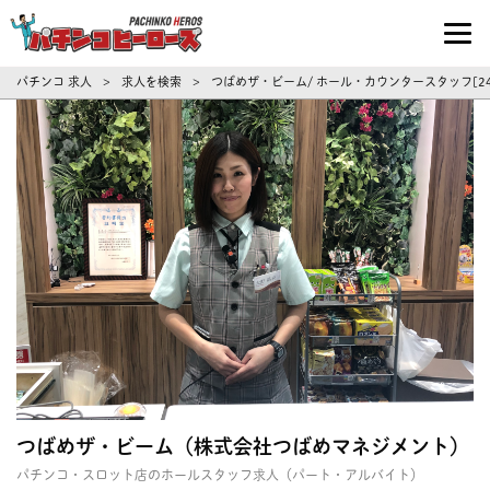
パチンコ求人・転職ならパチンコヒーロ
パチンコ 求人
求人を検索
つばめザ・ビーム/ ホール・カウンタースタッフ[2
>
>
つばめザ・ビーム（株式会社つばめマネジメント）
パチンコ・スロット店のホールスタッフ求人（パート・アルバイト）