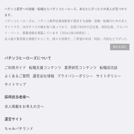
パチンコ業界への就職・転職ならパチンコヒーローズ。あなたにぴったりの求人が見つかり
ます。
パチンコヒーローズは、パチンコ業界従事経験者が運営する就職・復職・転職のための求人
サイトです。ほぼすべての職を取り扱っており、全国1785件の正社員、契約社員、アルバイ
ト・パート、募集情報を掲載しています（2026/08/08現在）。
求人数が業界最大規模だからこそ、様々な特徴や、ご希望の年収・時給・月給などでぴった
りな求人を探すことができ、ご利用者の約96%の方に「満足」とお答えいただいています。
掲載している求人は、すべて契約法人様から寄せられた正規の求人情報です。応募いただい
た内容はすぐに直接事業所に届くためスムーズに転職・復職できます。
パチンコヒーローズについて
ご利用ガイド
転職支援コンテンツ
業界研究コンテンツ
転職成功談
よくあるご質問
運営会社情報
プライバシーポリシー
サイトポリシー
サイトマップ
採用担当者様へ
求人掲載をお考えの方へ
運営サイト
ちゃみパチランド