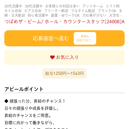
20代活躍中
30代活躍中
お客様との対話は多い
アットホーム
シフト制
ネイル自由
ピアス自由
フリーター歓迎
フルタイム歓迎
ブランクOK
主
婦・主夫歓迎
初心者活躍中
副業・WワークOK
力仕事が少ない
大学生歓
迎
学歴不問
知識・経験不要
研修あり
立ち仕事
経験者・有資格者歓迎
つばめザ・ビーム/ ホール・カウンタースタッフ[24008]A
賑やかな職場
長く働ける
長期歓迎
髪型自由
髪色自由
簡単&
応募画面へ進む
30秒で完了♩
お気に入り
給与1250円〜1563円
アピールポイント
◆ 頑張った分、昇給のチャンス！
日々の頑張りや成長を評価し、
昇給のチャンスをご用意。
目標に向かって働きながら、