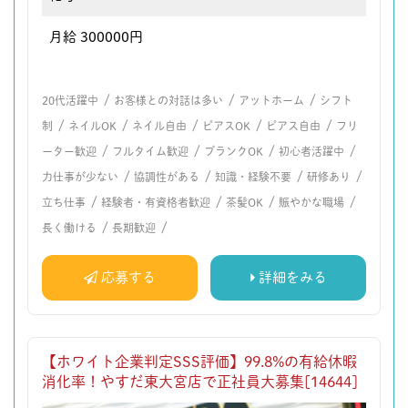
月給 300000円
/
/
/
20代活躍中
お客様との対話は多い
アットホーム
シフト
/
/
/
/
/
制
ネイルOK
ネイル自由
ピアスOK
ピアス自由
フリ
/
/
/
/
ーター歓迎
フルタイム歓迎
ブランクOK
初心者活躍中
/
/
/
/
力仕事が少ない
協調性がある
知識・経験不要
研修あり
/
/
/
/
立ち仕事
経験者・有資格者歓迎
茶髪OK
賑やかな職場
/
/
長く働ける
長期歓迎
応募する
詳細をみる
【ホワイト企業判定SSS評価】99.8%の有給休暇
消化率！やすだ東大宮店で正社員大募集[14644]