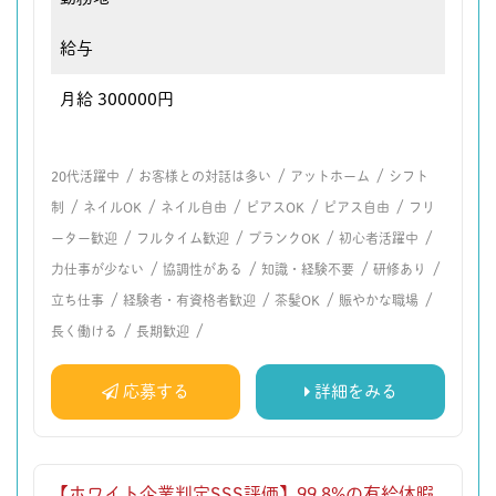
給与
月給 300000円
/
/
/
20代活躍中
お客様との対話は多い
アットホーム
シフト
/
/
/
/
/
制
ネイルOK
ネイル自由
ピアスOK
ピアス自由
フリ
/
/
/
/
ーター歓迎
フルタイム歓迎
ブランクOK
初心者活躍中
/
/
/
/
力仕事が少ない
協調性がある
知識・経験不要
研修あり
/
/
/
/
立ち仕事
経験者・有資格者歓迎
茶髪OK
賑やかな職場
/
/
長く働ける
長期歓迎
応募する
詳細をみる
【ホワイト企業判定SSS評価】99.8%の有給休暇