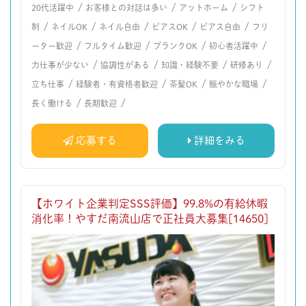
/
/
/
20代活躍中
お客様との対話は多い
アットホーム
シフト
/
/
/
/
/
制
ネイルOK
ネイル自由
ピアスOK
ピアス自由
フリ
/
/
/
/
ーター歓迎
フルタイム歓迎
ブランクOK
初心者活躍中
/
/
/
/
力仕事が少ない
協調性がある
知識・経験不要
研修あり
/
/
/
/
立ち仕事
経験者・有資格者歓迎
茶髪OK
賑やかな職場
/
/
長く働ける
長期歓迎
応募する
詳細をみる
【ホワイト企業判定SSS評価】99.8%の有給休暇
消化率！やすだ南流山店で正社員大募集[14650]