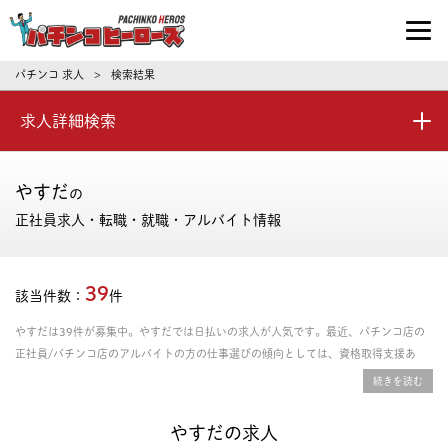
パチンコ求人・転職ならパチンコヒーロ
パチンコ 求人
検索結果
>
求人詳細検索
やすだ
の
正社員求人・転職・就職・アルバイト情報
39
該当件数：
件
やすだは39件が募集中。やすだでは日払いの求人が人気です。最近、パチンコ店の
正社員/パチンコ店のアルバイトの方の仕事選びの傾向としては、資格取得支援あ
り、年間休日の多さ、残業時間の少なさを重視される方が多いです。給料や年収、勤
務条件など豊富な情報の中からあなたにピッタリの正社員、パート・アルバイトのお
仕事を探せます。
やすだの求人