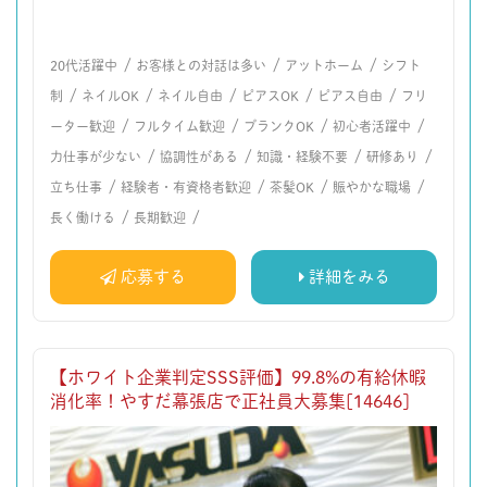
/
/
/
20代活躍中
お客様との対話は多い
アットホーム
シフト
/
/
/
/
/
制
ネイルOK
ネイル自由
ピアスOK
ピアス自由
フリ
/
/
/
/
ーター歓迎
フルタイム歓迎
ブランクOK
初心者活躍中
/
/
/
/
力仕事が少ない
協調性がある
知識・経験不要
研修あり
/
/
/
/
立ち仕事
経験者・有資格者歓迎
茶髪OK
賑やかな職場
/
/
長く働ける
長期歓迎
応募する
詳細をみる
【ホワイト企業判定SSS評価】99.8%の有給休暇
消化率！やすだ幕張店で正社員大募集[14646]