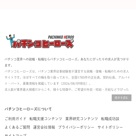
パチンコ業界への就職・転職ならパチンコヒーローズ。あなたにぴったりの求人が見つかり
ます。
パチンコヒーローズは、パチンコ業界従事経験者が運営する就職・復職・転職のための求人
サイトです。ほぼすべての職を取り扱っており、全国1785件の正社員、契約社員、アルバイ
ト・パート、募集情報を掲載しています（2026/08/09現在）。
求人数が業界最大規模だからこそ、様々な特徴や、ご希望の年収・時給・月給などでぴった
りな求人を探すことができ、ご利用者の約96%の方に「満足」とお答えいただいています。
掲載している求人は、すべて契約法人様から寄せられた正規の求人情報です。応募いただい
た内容はすぐに直接事業所に届くためスムーズに転職・復職できます。
パチンコヒーローズについて
ご利用ガイド
転職支援コンテンツ
業界研究コンテンツ
転職成功談
よくあるご質問
運営会社情報
プライバシーポリシー
サイトポリシー
サイトマップ