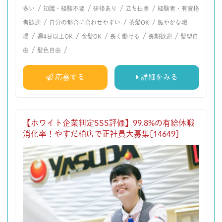
/
/
/
/
多い
知識・経験不要
研修あり
立ち仕事
経験者・有資格
/
/
/
者歓迎
自分の都合に合わせやすい
茶髪OK
賑やかな職
/
/
/
/
/
場
週4日以上OK
金髪OK
長く働ける
長期歓迎
髪型自
/
/
由
髪色自由
応募する
詳細をみる
【ホワイト企業判定SSS評価】99.8%の有給休暇
消化率！やすだ柏店で正社員大募集[14649]