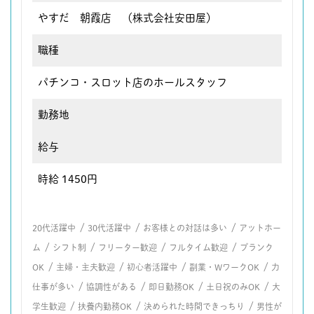
やすだ 朝霞店 （株式会社安田屋）
職種
パチンコ・スロット店のホールスタッフ
勤務地
給与
時給 1450円
/
/
/
20代活躍中
30代活躍中
お客様との対話は多い
アットホー
/
/
/
/
ム
シフト制
フリーター歓迎
フルタイム歓迎
ブランク
/
/
/
/
OK
主婦・主夫歓迎
初心者活躍中
副業・WワークOK
力
/
/
/
/
仕事が多い
協調性がある
即日勤務OK
土日祝のみOK
大
/
/
/
学生歓迎
扶養内勤務OK
決められた時間できっちり
男性が