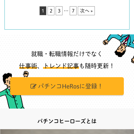
1
2
3
…
7
次へ »
就職・転職情報だけでなく
仕事術
、
トレンド記事
も随時更新！
パチンコHeRosに登録！
パチンコヒーローズとは