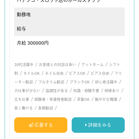
パチンコ・スロット店のホールスタッフ
勤務地
給与
月給 300000円
/
/
/
20代活躍中
お客様との対話は多い
アットホーム
シフト
/
/
/
/
/
制
ネイルOK
ネイル自由
ピアスOK
ピアス自由
フリ
/
/
/
/
ーター歓迎
フルタイム歓迎
ブランクOK
初心者活躍中
/
/
/
/
力仕事が少ない
協調性がある
知識・経験不要
研修あり
/
/
/
/
立ち仕事
経験者・有資格者歓迎
茶髪OK
賑やかな職場
/
/
長く働ける
長期歓迎
応募する
詳細をみる