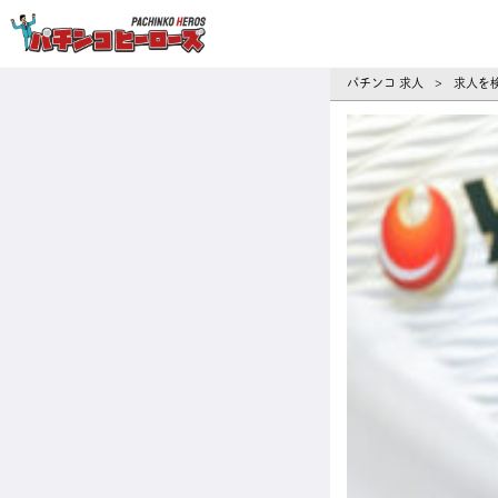
パチンコ求人・転職ならパチンコヒーロ
パチンコ 求人
求人を
>