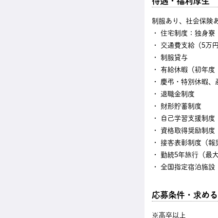
待遇・福利厚生
制服あり、社会保険
・ 住宅制度：独身寮
・ 交通費支給（5万
・ 制服貸与
・ 有給休暇（初年度
・ 慶弔・特別休暇、
・ 退職金制度
・ 財形貯蓄制度
・ 自己学習支援制度
・ 資格取得奨励制度
・ 接客表彰制度（報
・ 勤続5年旅行（最
・ 全国指定宿泊施設（
応募条件・求める
※高卒以上