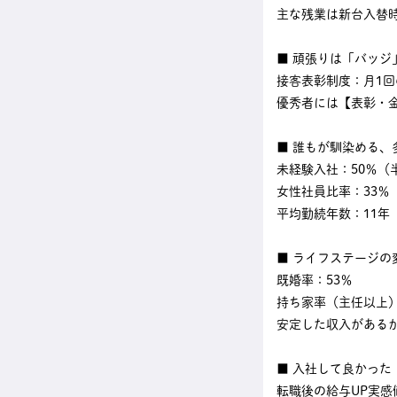
主な残業は新台入替
■ 頑張りは「バッジ
接客表彰制度：月1回
優秀者には【表彰・
■ 誰もが馴染める、
未経験入社：50％（
女性社員比率：33
平均勤続年数：11
■ ライフステージの
既婚率：53％
持ち家率（主任以上）：
安定した収入がある
■ 入社して良かった
転職後の給与UP実感