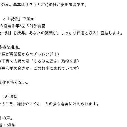
時のみ。基本はサクッと定時退社が安田屋流です。
」と「現金」で還元！
の投票＆年8回の外部調査
金一封】を授与。あなたの笑顔が、しっかり評価と収入に直結します。
多様な組織。
半数が異業種からのチャレンジ！）
％（子育て支援の証「くるみん認定」取得企業）
年（居心地の良さが、この数字に表れています）
変化も怖くない。
65.8％
からこそ、結婚やマイホームの夢も着実に叶えられます。
！の声。
値：60％