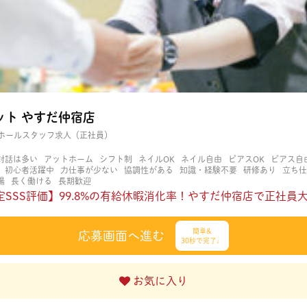
ット やすだ仲宿店
ホールスタッフ求人（正社員）
対話は多い
アットホーム
シフト制
ネイルOK
ネイル自由
ピアスOK
ピアス自
初心者活躍中
力仕事が少ない
協調性がある
知識・経験不要
研修あり
立ち仕
場
長く働ける
長期歓迎
SSS評価】99.8%の有給休暇消化率！やすだ仲宿店で正社員大募集
簡単&
応募画面へ進む
30秒で完了♩
お気に入り