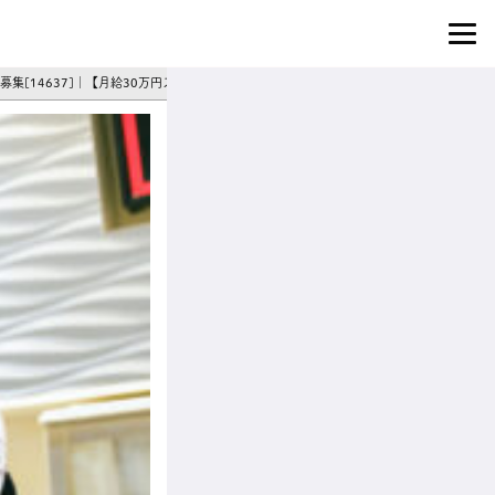
大募集[14637]｜【月給30万円スタート！！】「何ができるか」より「どうなりたいか」