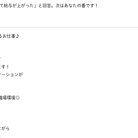
して給与が上がった」と回答。次はあなたの番です！
るお仕事♪
て
ます！
ケーションが
職場環境◎
。
ながら
♪