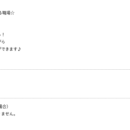
る職場☆
る！
がら
ができます♪
場合）
りません。