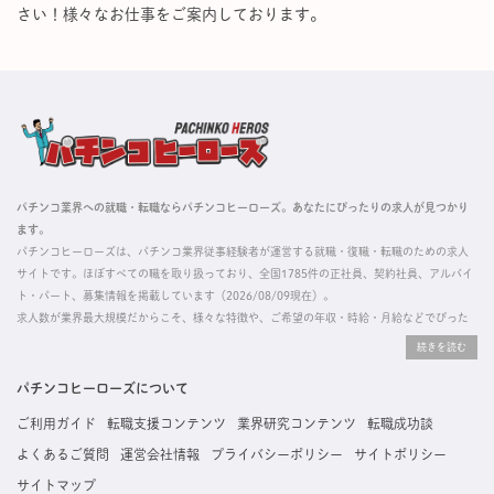
さい！様々なお仕事をご案内しております。
パチンコ業界への就職・転職ならパチンコヒーローズ。あなたにぴったりの求人が見つかり
ます。
パチンコヒーローズは、パチンコ業界従事経験者が運営する就職・復職・転職のための求人
サイトです。ほぼすべての職を取り扱っており、全国1785件の正社員、契約社員、アルバイ
ト・パート、募集情報を掲載しています（2026/08/09現在）。
求人数が業界最大規模だからこそ、様々な特徴や、ご希望の年収・時給・月給などでぴった
りな求人を探すことができ、ご利用者の約96%の方に「満足」とお答えいただいています。
掲載している求人は、すべて契約法人様から寄せられた正規の求人情報です。応募いただい
た内容はすぐに直接事業所に届くためスムーズに転職・復職できます。
パチンコヒーローズについて
ご利用ガイド
転職支援コンテンツ
業界研究コンテンツ
転職成功談
よくあるご質問
運営会社情報
プライバシーポリシー
サイトポリシー
サイトマップ