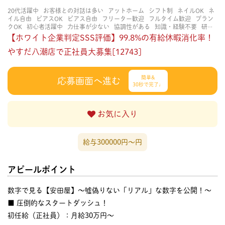
20代活躍中
お客様との対話は多い
アットホーム
シフト制
ネイルOK
ネ
イル自由
ピアスOK
ピアス自由
フリーター歓迎
フルタイム歓迎
ブラン
クOK
初心者活躍中
力仕事が少ない
協調性がある
知識・経験不要
研修
あり
立ち仕事
経験者・有資格者歓迎
茶髪OK
賑やかな職場
長く働ける
【ホワイト企業判定SSS評価】99.8%の有給休暇消化率！
長期歓迎
やすだ八潮店で正社員大募集[12743]
簡単&
応募画面へ進む
30秒で完了♩
お気に入り
給与300000円〜円
アピールポイント
数字で見る【安田屋】～嘘偽りない「リアル」な数字を公開！～
■ 圧倒的なスタートダッシュ！
初任給（正社員）：月給30万円〜