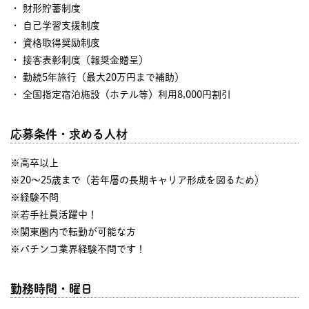
・ 財形貯蓄制度
・ 自己学習支援制度
・ 資格取得奨励制度
・ 接客表彰制度（報奨金贈呈）
・ 勤続5年旅行（最大20万円まで補助）
・ 全国指定宿泊施設（ホテル等）利用8,000円割引
応募条件・求める人材
※高卒以上
※20～25歳まで（若年層の長期キャリア形成を図るため）
※経験不問
※若手社員活躍中！
※関東圏内で転勤が可能な方
※パチンコ業界経験不問です！
勤務時間・曜日