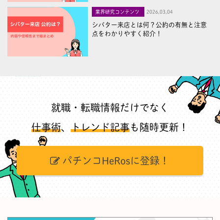
業界研究コンテンツ
2026,03,04
シバター来店とは何？公約の有無と注意
点をわかりやすく紹介！
就職・転職情報だけでなく
仕事術
、
トレンド記事
も随時更新！
パチンコHeRosに登録！