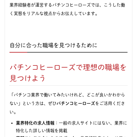
業界経験者が運営するパチンコヒーローズでは、こうした働
く実態をリアルな視点からお伝えしています。
自分に合った職場を見つけるために
パチンコヒーローズで理想の職場を
見つけよう
「パチンコ業界で働いてみたいけれど、どこが良いかわから
ない」という方は、ぜひ
パチンコヒーローズ
をご活用くださ
い。
業界特化の求人情報
：一般の求人サイトにはない、業界に
特化した詳しい情報を掲載