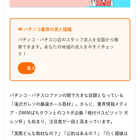
📢 パチンコ業界の求人情報
パチンコ・パチスロ店のスタッフ求人を全国から検
索できます。あなたの地域の求人を今すぐチェッ
ク！
求人を見る →
パチンコ・パチスロファンの間で大きな話題となっている
「滝沢ガレソの厳選ホール取材」。さらに、業界情報メディ
ア・DMMぱちタウンとのコラボ企画「格付けスピリッツ ガ
レソ杯」も始まり、注目度が一段と高まっています。
「実際どんな取材なの？」「公約はあるの？」「行く価値は