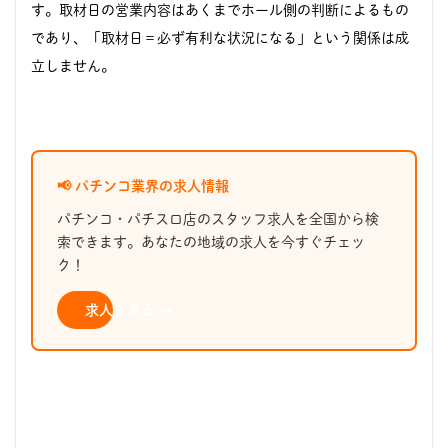
す。取材日の営業内容はあくまでホール側の判断によるもの
であり、「取材日＝必ず有利な状況になる」という関係は成
立しません。
📢 パチンコ業界の求人情報
パチンコ・パチスロ店のスタッフ求人を全国から検
索できます。あなたの地域の求人を今すぐチェッ
ク！
求人を見る →