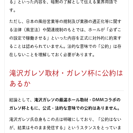
る」といった内容を、暗黙の了解として伝える業界用語で
す。
ただし、日本の風俗営業等の規制及び業務の適正化等に関す
る法律（風営法）や関連規制のもとでは、ホールが「必ずこ
の設定で稼働させる」といった内容を正式に対外的に約束す
ることは認められていません。法的な意味での「公約」は存
在しないことを理解しておく必要があります。
滝沢ガレソ取材・ガレソ杯に公約は
あるか
結論として、
滝沢ガレソの厳選ホール取材・DMMコラボの
ガレソ杯ともに、公式・法的な意味での公約はありません。
滝沢ガレソ氏自身もこの点は明確にしており、「公約はない
が、結果はそのまま発信する」というスタンスをとっていま