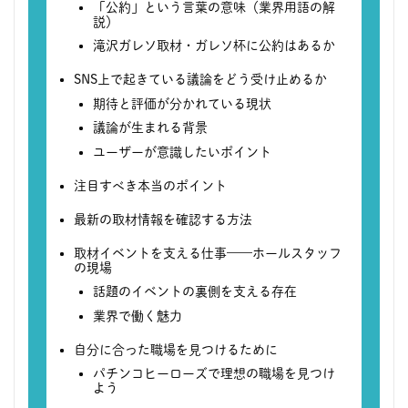
「公約」という言葉の意味（業界用語の解
説）
滝沢ガレソ取材・ガレソ杯に公約はあるか
SNS上で起きている議論をどう受け止めるか
期待と評価が分かれている現状
議論が生まれる背景
ユーザーが意識したいポイント
注目すべき本当のポイント
最新の取材情報を確認する方法
取材イベントを支える仕事——ホールスタッフ
の現場
話題のイベントの裏側を支える存在
業界で働く魅力
自分に合った職場を見つけるために
パチンコヒーローズで理想の職場を見つけ
よう