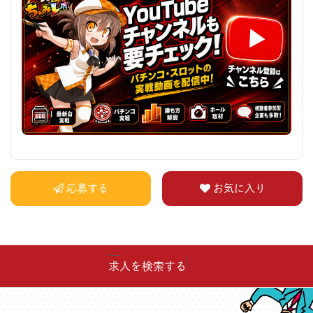
応募する
お気に入り
求人を検索する