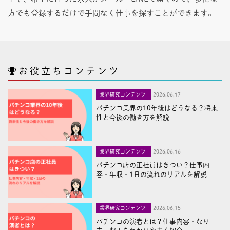
方でも登録するだけで手間なく仕事を探すことができます。
お役立ちコンテンツ
業界研究コンテンツ
2026,06,17
パチンコ業界の10年後はどうなる？将来
性と今後の働き方を解説
業界研究コンテンツ
2026,06,16
パチンコ店の正社員はきつい？仕事内
容・年収・1日の流れのリアルを解説
業界研究コンテンツ
2026,06,15
パチンコの演者とは？仕事内容・なり