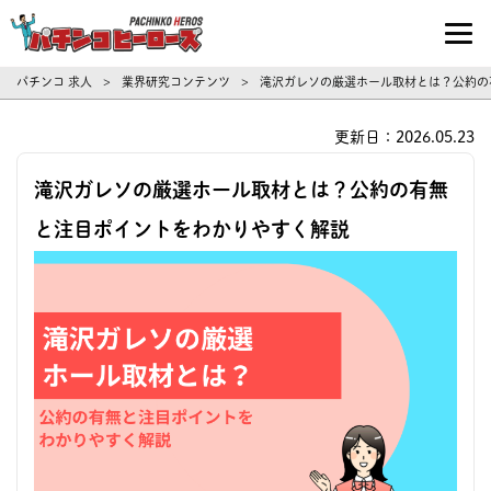
パチンコ求人・転職ならパチンコヒーロ
パチンコ 求人
業界研究コンテンツ
滝沢ガレソの厳選ホール取材とは？公約の
>
>
更新日：2026.05.23
滝沢ガレソの厳選ホール取材とは？公約の有無
と注目ポイントをわかりやすく解説