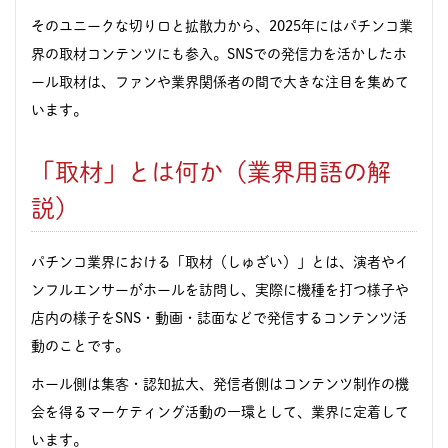
そのユニークな切り口と拡散力から、2025年にはパチンコ業
界の取材コンテンツにも参入。SNSでの発信力を活かしたホ
ール取材は、ファンや業界関係者の間で大きな注目を集めて
います。
「取材」とは何か（業界用語の解
説）
パチンコ業界における「取材（しゅざい）」とは、演者やイ
ンフルエンサーがホールを訪問し、実際に機種を打つ様子や
店内の様子をSNS・動画・誌面などで発信するコンテンツ活
動のことです。
ホール側は集客・認知拡大、発信者側はコンテンツ制作の機
会を得るマーケティング活動の一環として、業界に定着して
います。