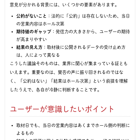
意見が分かれる背景には、いくつかの要素があります。
公約がないこと
：法的に「公約」は存在しないため、当日
の営業内容はホール次第
期待値のギャップ
：発信力の大きさから、ユーザーの期待
が高まりやすい
結果の見え方
：取材後に公開されるデータの受け止め方
は、人によって異なる
こうした議論そのものは、業界に関心が集まっている証とも
いえます。重要なのは、賛否の声に振り回されるのではな
く、「公約はない」「結果はホール次第」という前提を理解
したうえで、各自が冷静に判断することです。
ユーザーが意識したいポイント
取材日でも、当日の営業内容はあくまでホール側の判断に
よるもの