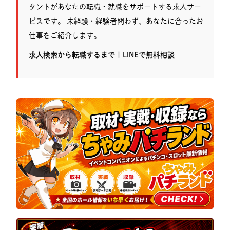
タントがあなたの転職・就職をサポートする求人サー
ビスです。 未経験・経験者問わず、あなたに合ったお
仕事をご紹介します。
求人検索から転職するまで
|
LINEで無料相談