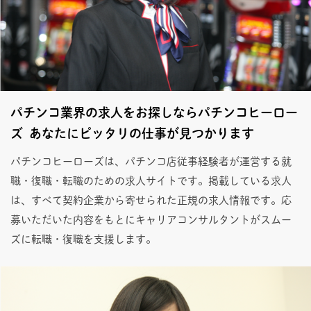
パチンコ業界の求人をお探しならパチンコヒーロー
ズ あなたにピッタリの仕事が見つかります
パチンコヒーローズは、パチンコ店従事経験者が運営する就
職・復職・転職のための求人サイトです。掲載している求人
は、すべて契約企業から寄せられた正規の求人情報です。応
募いただいた内容をもとにキャリアコンサルタントがスムー
ズに転職・復職を支援します。