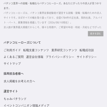
パチンコ業界への就職・転職ならパチンコヒーローズ。あなたにぴったりの求人が見つかり
ます。
パチンコヒーローズは、パチンコ業界従事経験者が運営する就職・復職・転職のための求人
サイトです。ほぼすべての職を取り扱っており、全国1784件の正社員、契約社員、アルバイ
ト・パート、募集情報を掲載しています（2026/08/10現在）。
求人数が業界最大規模だからこそ、様々な特徴や、ご希望の年収・時給・月給などでぴった
りな求人を探すことができ、ご利用者の約96%の方に「満足」とお答えいただいています。
掲載している求人は、すべて契約法人様から寄せられた正規の求人情報です。応募いただい
た内容はすぐに直接事業所に届くためスムーズに転職・復職できます。
パチンコヒーローズについて
ご利用ガイド
転職支援コンテンツ
業界研究コンテンツ
転職成功談
よくあるご質問
運営会社情報
プライバシーポリシー
サイトポリシー
サイトマップ
採用担当者様へ
求人掲載をお考えの方へ
運営サイト
ちゃみパチランド
イベントコンパニオン情報メディア