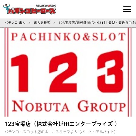
パチンコ求人・転職ならパチンコヒーロ
パチンコ 求人
求人を検索
123宝塚店/施設清掃/[21931]｜髪型・髪色自由
>
>
123宝塚店（株式会社延田エンタープライズ ）
パチンコ・スロット店のホールスタッフ求人（パート・アルバイト）