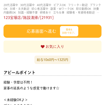
20代活躍中
30代活躍中
40代活躍中
ピアスOK
フリーター歓迎
ブランク
OK
主婦・主夫歓迎
初心者活躍中
副業・WワークOK
即日勤務OK
扶養
内勤務OK
知識・経験不要
研修あり
立ち仕事
経験者・有資格者歓迎
長
く働ける
長期歓迎
髪色自由
123宝塚店/施設清掃/[21931]
簡単&
応募画面へ進む
30秒で完了♩
お気に入り
給与1060円〜1325円
アピールポイント
経験・学歴は不問！
家事の延長のような感覚で働けます☆
＜未経験OK♪＞