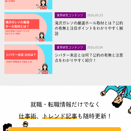
業界研究コンテンツ
2026,05,23
滝沢ガレソの厳選ホール取材とは？公約
の有無と注目ポイントをわかりやすく解
説
業界研究コンテンツ
2026,03,04
シバター来店とは何？公約の有無と注意
点をわかりやすく紹介！
就職・転職情報だけでなく
仕事術
、
トレンド記事
も随時更新！