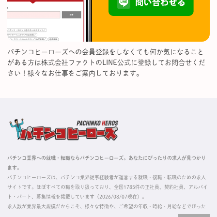
パチンコヒーローズへの会員登録をしなくても何か気になること
がある方は株式会社ファクトのLINE公式に登録してお問合せくだ
さい！様々なお仕事をご案内しております。
パチンコ業界への就職・転職ならパチンコヒーローズ。あなたにぴったりの求人が見つかり
ます。
パチンコヒーローズは、パチンコ業界従事経験者が運営する就職・復職・転職のための求人
サイトです。ほぼすべての職を取り扱っており、全国1785件の正社員、契約社員、アルバイ
ト・パート、募集情報を掲載しています（2026/08/07現在）。
求人数が業界最大規模だからこそ、様々な特徴や、ご希望の年収・時給・月給などでぴった
りな求人を探すことができ、ご利用者の約96%の方に「満足」とお答えいただいています。