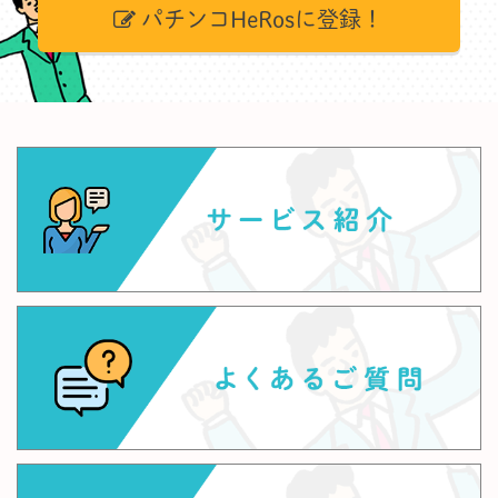
パチンコHeRosに登録！