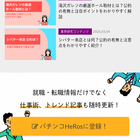
滝沢ガレソの厳選ホール取材とは？公約
の有無と注目ポイントをわかりやすく解
説
業界研究コンテンツ
2026,03,04
シバター来店とは何？公約の有無と注意
点をわかりやすく紹介！
就職・転職情報だけでなく
仕事術
、
トレンド記事
も随時更新！
パチンコHeRosに登録！