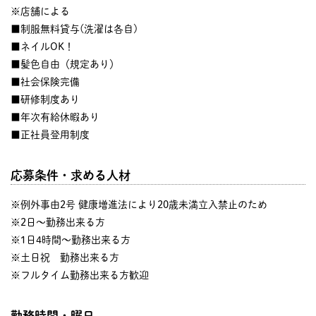
※店舗による
■制服無料貸与(洗濯は各自)
■ネイルOK！
■髪色自由（規定あり）
■社会保険完備
■研修制度あり
■年次有給休暇あり
■正社員登用制度
応募条件・求める人材
※例外事由2号 健康増進法により20歳未満立入禁止のため
※2日～勤務出来る方
※1日4時間～勤務出来る方
※土日祝 勤務出来る方
※フルタイム勤務出来る方歓迎
勤務時間・曜日