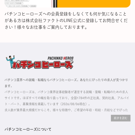
パチンコヒーローズへの会員登録をしなくても何か気になること
がある方は株式会社ファクトのLINE公式に登録してお問合せくだ
さい！様々なお仕事をご案内しております。
パチンコ業界への就職・転職ならパチンコヒーローズ。あなたにぴったりの求人が見つかり
ます。
パチンコヒーローズは、パチンコ業界従事経験者が運営する就職・復職・転職のための求人
サイトです。ほぼすべての職を取り扱っており、全国1784件の正社員、契約社員、アルバイ
ト・パート、募集情報を掲載しています（2026/08/06現在）。
求人数が業界最大規模だからこそ、様々な特徴や、ご希望の年収・時給・月給などでぴった
りな求人を探すことができ、ご利用者の約96%の方に「満足」とお答えいただいています。
掲載している求人は、すべて契約法人様から寄せられた正規の求人情報です。応募いただい
た内容はすぐに直接事業所に届くためスムーズに転職・復職できます。
パチンコヒーローズについて