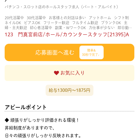
パチンコ・スロット店のホールスタッフ求人（パート・アルバイト）
20代活躍中
30代活躍中
お客様との対話は多い
アットホーム
シフト制
ネイルOK
ピアスOK
フリーター歓迎
フルタイム歓迎
ブランクOK
主
婦・主夫歓迎
初心者活躍中
副業・WワークOK
力仕事が少ない
即日勤務
OK
大学生歓迎
扶養内勤務OK
知識・経験不要
研修あり
立ち仕事
経験
123 門真宮前店/ホール/カウンタースタッフ[21395]A
者・有資格者歓迎
賑やかな職場
週4日以上OK
長く働ける
長期歓迎
髪色
自由
簡単&
応募画面へ進む
30秒で完了♩
お気に入り
給与1300円〜1875円
アピールポイント
◆ 頑張りがしっかり評価される環境！
昇給制度がありますので、
日々の頑張りがしっかり反映されます。