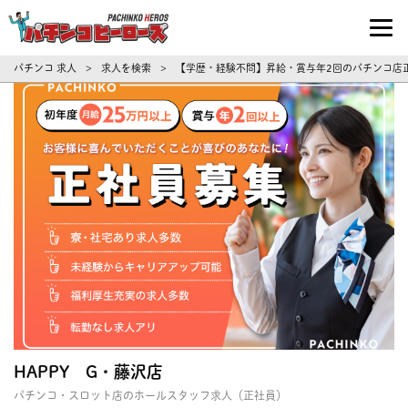
パチンコ求人・転職ならパチンコヒーロ
パチンコ 求人
求人を検索
【学歴・経験不問】昇給・賞与年2回のパチンコ店正
>
>
HAPPY G・藤沢店
パチンコ・スロット店のホールスタッフ求人（正社員）