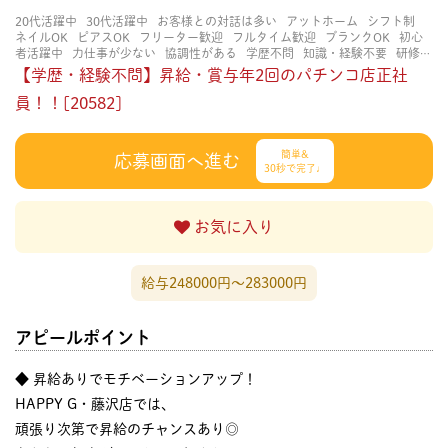
20代活躍中
30代活躍中
お客様との対話は多い
アットホーム
シフト制
ネイルOK
ピアスOK
フリーター歓迎
フルタイム歓迎
ブランクOK
初心
者活躍中
力仕事が少ない
協調性がある
学歴不問
知識・経験不要
研修あ
り
立ち仕事
経験者・有資格者歓迎
茶髪OK
賑やかな職場
長く働ける
【学歴・経験不問】昇給・賞与年2回のパチンコ店正社
長期歓迎
員！！[20582]
簡単&
応募画面へ進む
30秒で完了♩
お気に入り
給与248000円〜283000円
アピールポイント
◆ 昇給ありでモチベーションアップ！
HAPPY G・藤沢店では、
頑張り次第で昇給のチャンスあり◎