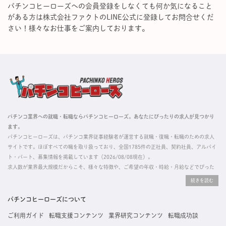
パチンコヒーローズへの会員登録をしなくても何か気になること
がある方は株式会社ファクトのLINE公式に登録してお問合せくだ
さい！様々なお仕事をご案内しております。
パチンコ業界への就職・転職ならパチンコヒーローズ。あなたにぴったりの求人が見つかり
ます。
パチンコヒーローズは、パチンコ業界従事経験者が運営する就職・復職・転職のための求人
サイトです。ほぼすべての職を取り扱っており、全国1785件の正社員、契約社員、アルバイ
ト・パート、募集情報を掲載しています（2026/08/08現在）。
求人数が業界最大規模だからこそ、様々な特徴や、ご希望の年収・時給・月給などでぴった
りな求人を探すことができ、ご利用者の約96%の方に「満足」とお答えいただいています。
掲載している求人は、すべて契約法人様から寄せられた正規の求人情報です。応募いただい
た内容はすぐに直接事業所に届くためスムーズに転職・復職できます。
パチンコヒーローズについて
ご利用ガイド
転職支援コンテンツ
業界研究コンテンツ
転職成功談