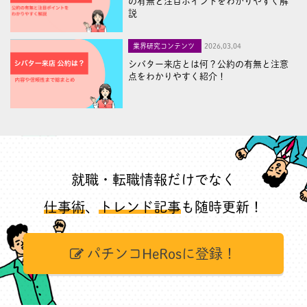
の有無と注目ポイントをわかりやすく解
説
業界研究コンテンツ
2026,03,04
シバター来店とは何？公約の有無と注意
点をわかりやすく紹介！
就職・転職情報だけでなく
仕事術
、
トレンド記事
も随時更新！
パチンコHeRosに登録！