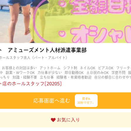
ト アミューズメント人材派遣事業部
ホールスタッフ求人（パート・アルバイト）
お客様との対話は多い
アットホーム
シフト制
ネイルOK
ピアスOK
フリータ
中
副業・WワークOK
力仕事が少ない
即日勤務OK
土日祝のみOK
学歴不問
っちり
知識・経験不要
立ち仕事
経験者・有資格者歓迎
自分の都合に合わせや
く働ける
長期歓迎
髪型自由
髪色自由
店のホールスタッフ[20205]
簡単&
応募画面へ進む
30秒で完了♩
お気に入り