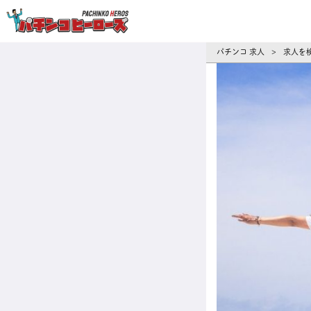
パチンコ求人・転職ならパチンコヒーロ
パチンコ 求人
求人を
>