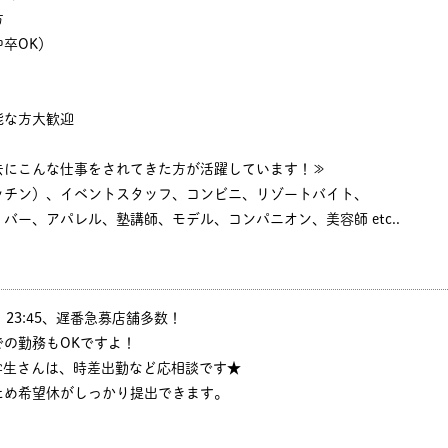
方
卒OK）
能な方大歓迎
去にこんな仕事をされてきた方が活躍しています！≫
ッチン）、イベントスタッフ、コンビニ、リゾートバイト、
バー、アパレル、塾講師、モデル、コンパニオン、美容師 etc..
:30、23:45、遅番急募店舗多数！
の勤務もOKですよ！
学生さんは、時差出勤など応相談です★
ため希望休がしっかり提出できます。