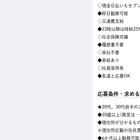
◇現金日払いもセブン
◆即日勤務可能
◇交通費支給
◆22時以降は時給25
◇社会保険完備
◆履歴書不要
◇来社不要
◆昇給あり
◇社員登用有
◆友達と応募OK
応募条件・求める
★20代、30代前半
◆20歳以上(風営法
◆現住所が分かるも
※現住所記載の住民
◆6か月以上勤務可能