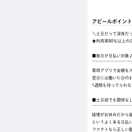
アピールポイント
＼土日だって深夜だ
★利用率80％以上の
■毎日が日払い対象
￣￣￣￣￣￣￣￣￣
専用アプリで金額を
翌日には働いた分のお
1週間も待ってられ
■土日祝でも関係な
￣￣￣￣￣￣￣￣￣
経理がお休みだから
というよくある日払
ファクトなら正しい