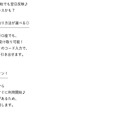
年始でも翌日反映♪
ラスかも？
取り方法が選べる◎
￣￣￣￣￣￣￣￣￣
行口座でも、
受け取り可能！
リのコード入力で、
でも引き出せます。
タン！
￣￣￣
から
すぐに利用開始♪
があるため、
明します。