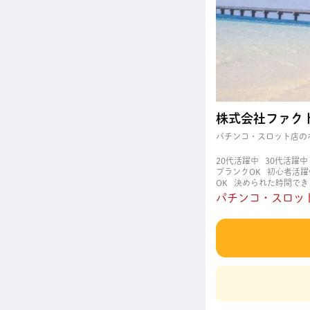
株式会社ファク
パチンコ・スロット店の
20代活躍中
30代活躍中
ブランクOK
初心者活躍
OK
決められた時間でき
職場
週4日以上OK
長
パチンコ・スロット