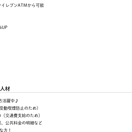
イレブンATMから可能
%UP
人材
の方活躍中♪
・受動喫煙防止のため)
の（交通費支給のため）
票、公共料金の明細など
な方！