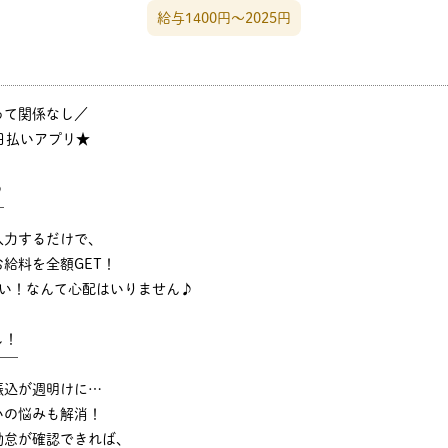
給与1400円〜2025円
って関係なし／
日払いアプリ★
♪
￣
入力するだけで、
給料を全額GET！
ない！なんて心配はいりません♪
し！
￣￣
振込が週明けに…
いの悩みも解消！
勤怠が確認できれば、