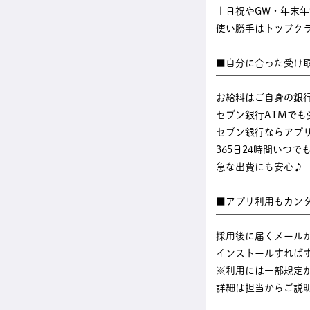
土日祝やGW・年末
使い勝手はトップク
■自分に合った受け
￣￣￣￣￣￣￣￣￣
お給料はご自身の銀
セブン銀行ATMでも
セブン銀行ならアプ
365日24時間いつ
急な出費にも安心♪
■アプリ利用もカン
￣￣￣￣￣￣￣￣￣
採用後に届くメール
インストールすれば
※利用には一部規定
詳細は担当からご説