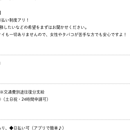
】
日払い制度アリ！
勤務したいなどの希望をまずはお聞かせください。
オイも一切ありませんので、女性やタバコが苦手な方でも安心ですよ！
円
P ※交通費別途往復分支給
（土日祝・24時間申請可）
あり、◆日払い可（アプリで簡単♪）