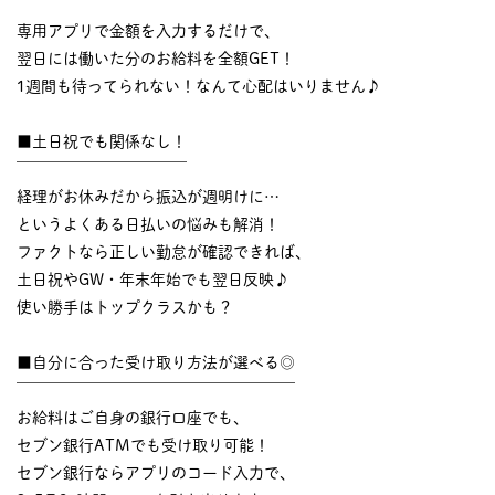
￣￣￣￣￣￣￣￣￣￣
専用アプリで金額を入力するだけで、
翌日には働いた分のお給料を全額GET！
1週間も待ってられない！なんて心配はいりません♪
■土日祝でも関係なし！
￣￣￣￣￣￣￣￣￣￣￣
経理がお休みだから振込が週明けに…
というよくある日払いの悩みも解消！
ファクトなら正しい勤怠が確認できれば、
土日祝やGW・年末年始でも翌日反映♪
使い勝手はトップクラスかも？
■自分に合った受け取り方法が選べる◎
￣￣￣￣￣￣￣￣￣￣￣￣￣￣￣￣￣￣
お給料はご自身の銀行口座でも、
セブン銀行ATMでも受け取り可能！
セブン銀行ならアプリのコード入力で、