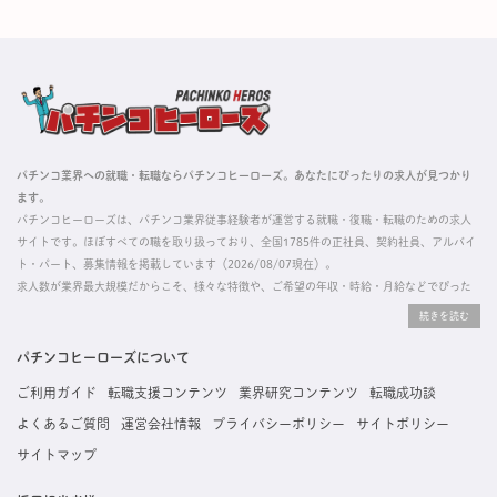
パチンコ業界への就職・転職ならパチンコヒーローズ。あなたにぴったりの求人が見つかり
ます。
パチンコヒーローズは、パチンコ業界従事経験者が運営する就職・復職・転職のための求人
サイトです。ほぼすべての職を取り扱っており、全国1785件の正社員、契約社員、アルバイ
ト・パート、募集情報を掲載しています（2026/08/07現在）。
求人数が業界最大規模だからこそ、様々な特徴や、ご希望の年収・時給・月給などでぴった
りな求人を探すことができ、ご利用者の約96%の方に「満足」とお答えいただいています。
掲載している求人は、すべて契約法人様から寄せられた正規の求人情報です。応募いただい
た内容はすぐに直接事業所に届くためスムーズに転職・復職できます。
パチンコヒーローズについて
ご利用ガイド
転職支援コンテンツ
業界研究コンテンツ
転職成功談
よくあるご質問
運営会社情報
プライバシーポリシー
サイトポリシー
サイトマップ