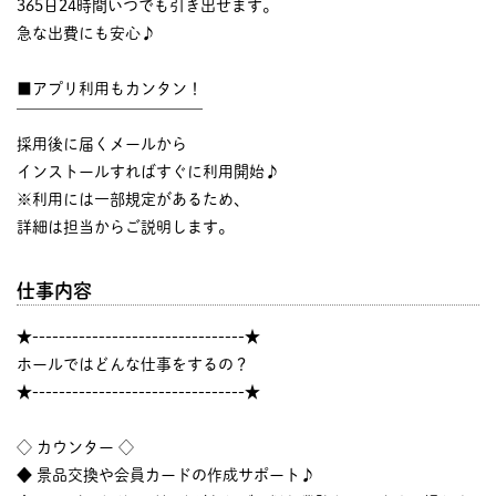
365日24時間いつでも引き出せます。
急な出費にも安心♪
■アプリ利用もカンタン！
￣￣￣￣￣￣￣￣￣￣￣￣
採用後に届くメールから
インストールすればすぐに利用開始♪
※利用には一部規定があるため、
詳細は担当からご説明します。
仕事内容
★--------------------------------★
ホールではどんな仕事をするの？
★--------------------------------★
◇ カウンター ◇
◆ 景品交換や会員カードの作成サポート♪