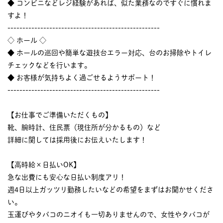
◆ コンビニなどレジ経験があれば、似た業務なのですぐに慣れま
すよ！
---------------------------------------------------
◇ ホール ◇
◆ ホールの巡回や簡単な遊技台エラー対応、台のお掃除やトイレ
チェックなどを行います。
◆ お客様が気持ちよく過ごせるようサポート！
---------------------------------------------------
【お仕事でご準備いただくもの】
靴、腕時計、住民票（現住所が分かるもの）など
詳細に関しては採用後にお伝えいたします！
【高時給×日払いOK】
急な出費にも安心な日払い制度アリ！
週4日以上ガッツリ勤務したいなどの希望をまずはお聞かせくださ
い。
玉運びやタバコのニオイも一切ありませんので、女性やタバコが