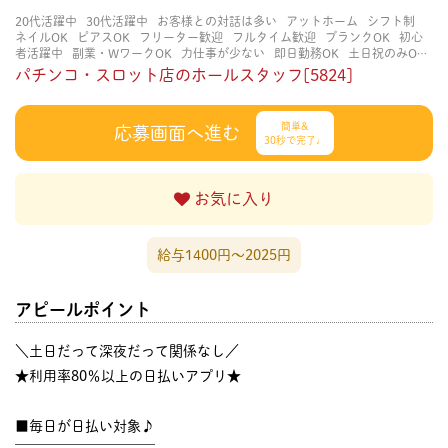
20代活躍中
30代活躍中
お客様との対話は多い
アットホーム
シフト制
ネイルOK
ピアスOK
フリーター歓迎
フルタイム歓迎
ブランクOK
初心
者活躍中
副業・WワークOK
力仕事が少ない
即日勤務OK
土日祝のみOK
学歴不問
服装自由
未経験・初心者OK
決められた時間できっちり
知識・
パチンコ・スロット店のホールスタッフ[5824]
経験不要
立ち仕事
経験者・有資格者歓迎
自分の都合に合わせやすい
茶
髪OK
賑やかな職場
週4日以上OK
長く働ける
長期歓迎
髪型自由
髪色
自由
簡単&
応募画面へ進む
30秒で完了♩
お気に入り
給与1400円〜2025円
アピールポイント
＼土日だって深夜だって関係なし／
★利用率80％以上の日払いアプリ★
■毎日が日払い対象♪