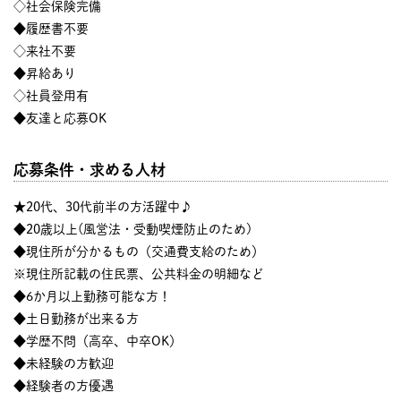
◇社会保険完備
◆履歴書不要
◇来社不要
◆昇給あり
◇社員登用有
◆友達と応募OK
応募条件・求める人材
★20代、30代前半の方活躍中♪
◆20歳以上(風営法・受動喫煙防止のため)
◆現住所が分かるもの（交通費支給のため）
※現住所記載の住民票、公共料金の明細など
◆6か月以上勤務可能な方！
◆土日勤務が出来る方
◆学歴不問（高卒、中卒OK）
◆未経験の方歓迎
◆経験者の方優遇