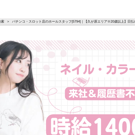
ーズ
検索
パチンコ・スロット店のホールスタッフ[5794]｜【久が原エリア※20歳以上】日払
>