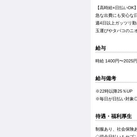
【高時給×日払いOK
急な出費にも安心な
週4日以上ガッツリ
玉運びやタバコのニ
給与
時給 1400円〜2025
給与備考
※22時以降25％U
※毎日が日払い対象◎
待遇・福利厚生
制服あり、社会保険
◇現金日払いもセブン