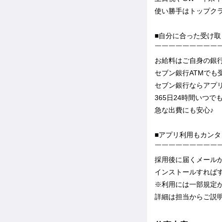
使い勝手はトップク
■自分に合った受け
￣￣￣￣￣￣￣￣￣
お給料はご自身の銀
セブン銀行ATMでも
セブン銀行ならアプ
365日24時間いつ
急な出費にも安心♪
■アプリ利用もカンタ
￣￣￣￣￣￣￣￣￣
採用後に届くメール
インストールすればす
※利用には一部規定
詳細は担当からご説