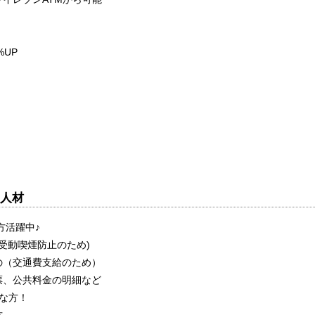
%UP
人材
方活躍中♪
・受動喫煙防止のため)
の（交通費支給のため）
票、公共料金の明細など
な方！