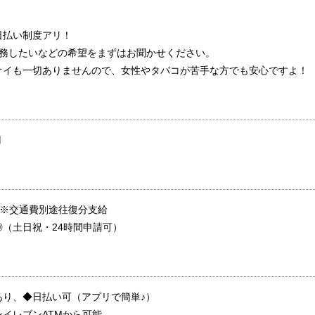
】
日払い制度アリ！
勤務したいなどの希望をまずはお聞かせください。
オイも一切ありませんので、女性やタバコが苦手な方でも安心ですよ！
円
P ※交通費別途往復分支給
（土日祝・24時間申請可）
あり、◆日払い可（アプリで簡単♪）
イレブンATMから可能