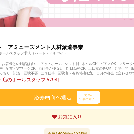
ト アミューズメント人材派遣事業
ホールスタッフ求人（パート・アルバイト）
お客様との対話は多い
アットホーム
シフト制
ネイルOK
ピアスOK
フリータ
中
副業・WワークOK
力仕事が少ない
即日勤務OK
土日祝のみOK
学歴不問
っちり
知識・経験不要
立ち仕事
経験者・有資格者歓迎
自分の都合に合わせや
く働ける
長期歓迎
髪型自由
髪色自由
店のホールスタッフ[5794]
簡単&
応募画面へ進む
30秒で完了♩
お気に入り
給与1400円〜2025円