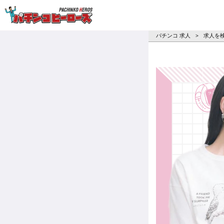
パチンコ求人・転職ならパチンコヒーロ
パチンコ 求人
求人を
>