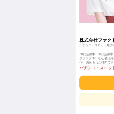
株式会社ファク
パチンコ・スロット店の
20代活躍中
30代活躍中
ブランクOK
初心者活躍
OK
決められた時間でき
職場
週4日以上OK
長
パチンコ・スロット