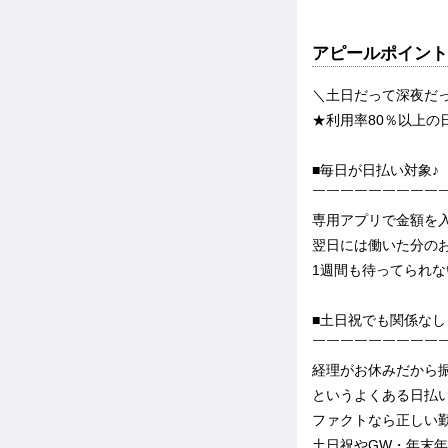
アピールポイント
＼土日だって深夜だ
★利用率80％以上の
■毎日が日払い対象♪
￣￣￣￣￣￣￣￣￣
専用アプリで金額を
翌日には働いた分のお
1週間も待ってられな
■土日祝でも関係なし
￣￣￣￣￣￣￣￣￣
経理がお休みだから
というよくある日払
ファクトなら正しい
土日祝やGW・年末年