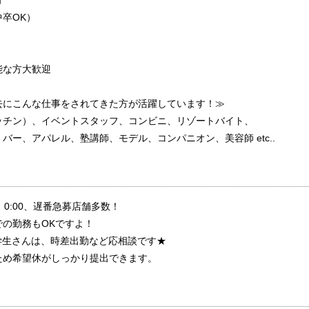
方
卒OK）
能な方大歓迎
去にこんな仕事をされてきた方が活躍しています！≫
ッチン）、イベントスタッフ、コンビニ、リゾートバイト、
バー、アパレル、塾講師、モデル、コンパニオン、美容師 etc..
:30、0:00、遅番急募店舗多数！
の勤務もOKですよ！
学生さんは、時差出勤など応相談です★
ため希望休がしっかり提出できます。