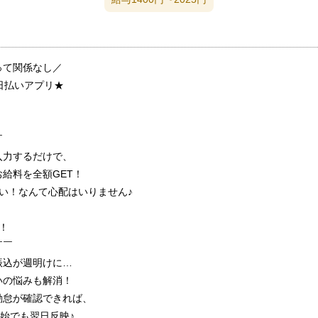
って関係なし／
日払いアプリ★
￣
入力するだけで、
給料を全額GET！
い！なんて心配はいりません♪
！
￣￣
振込が週明けに…
いの悩みも解消！
勤怠が確認できれば、
始でも翌日反映♪