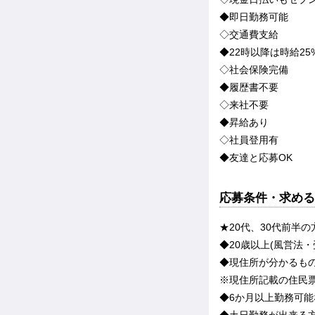
◆即日勤務可能
◇交通費支給
◆22時以降は時給25
◇社会保険完備
◆履歴書不要
◇来社不要
◆昇給あり
◇社員登用有
◆友達と応募OK
応募条件・求める
★20代、30代前半の
◆20歳以上(風営法
◆現住所が分かるも
※現住所記載の住民
◆6か月以上勤務可能