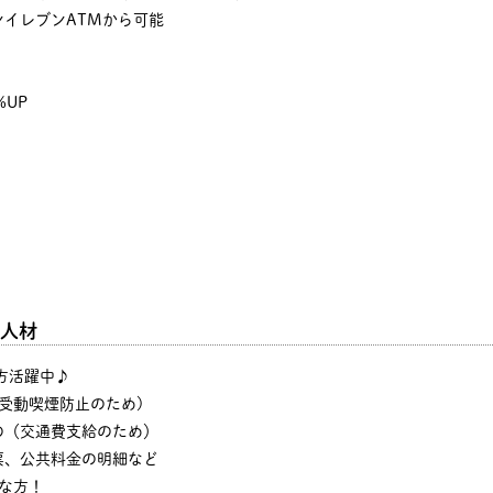
イレブンATMから可能
%UP
人材
の方活躍中♪
・受動喫煙防止のため)
の（交通費支給のため）
票、公共料金の明細など
な方！