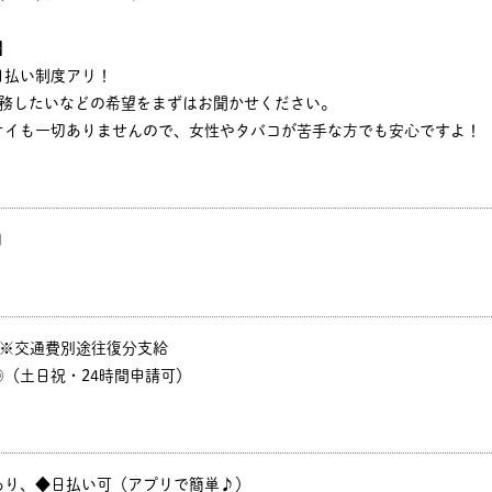
】
日払い制度アリ！
勤務したいなどの希望をまずはお聞かせください。
オイも一切ありませんので、女性やタバコが苦手な方でも安心ですよ！
円
P ※交通費別途往復分支給
（土日祝・24時間申請可）
あり、◆日払い可（アプリで簡単♪）