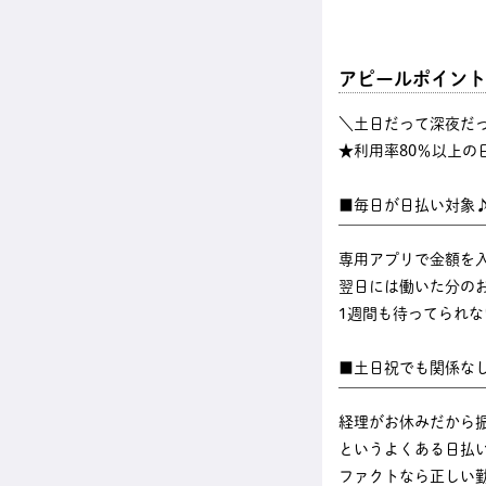
アピールポイント
＼土日だって深夜だ
★利用率80％以上の
■毎日が日払い対象
￣￣￣￣￣￣￣￣￣
専用アプリで金額を
翌日には働いた分のお
1週間も待ってられ
■土日祝でも関係な
￣￣￣￣￣￣￣￣￣
経理がお休みだから
というよくある日払
ファクトなら正しい