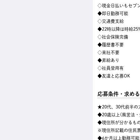
◇現金日払いもセブン
◆即日勤務可能
◇交通費支給
◆22時以降は時給25
◇社会保険完備
◆履歴書不要
◇来社不要
◆昇給あり
◇社員登用有
◆友達と応募OK
応募条件・求める
★20代、30代前半
◆20歳以上(風営法
◆現住所が分かるも
※現住所記載の住民
◆6か月以上勤務可能