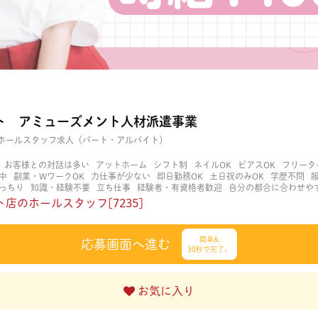
ト アミューズメント人材派遣事業
ホールスタッフ求人（パート・アルバイト）
お客様との対話は多い
アットホーム
シフト制
ネイルOK
ピアスOK
フリータ
中
副業・WワークOK
力仕事が少ない
即日勤務OK
土日祝のみOK
学歴不問
っちり
知識・経験不要
立ち仕事
経験者・有資格者歓迎
自分の都合に合わせや
く働ける
長期歓迎
髪型自由
髪色自由
店のホールスタッフ[7235]
簡単&
応募画面へ進む
30秒で完了♩
お気に入り