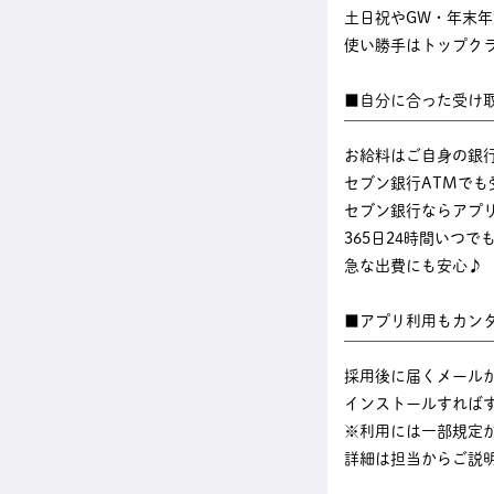
土日祝やGW・年末
使い勝手はトップク
■自分に合った受け
￣￣￣￣￣￣￣￣￣
お給料はご自身の銀
セブン銀行ATMでも
セブン銀行ならアプ
365日24時間いつ
急な出費にも安心♪
■アプリ利用もカン
￣￣￣￣￣￣￣￣￣
採用後に届くメール
インストールすれば
※利用には一部規定
詳細は担当からご説