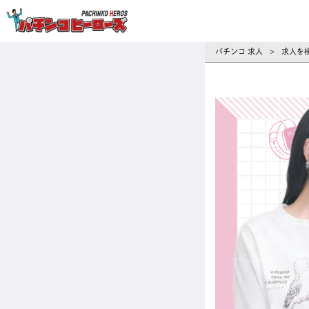
パチンコ求人・転職ならパチンコヒーロ
パチンコ 求人
求人を
>