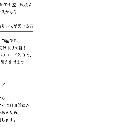
年始でも翌日反映♪
ラスかも？
取り方法が選べる◎
￣￣￣￣￣￣￣￣￣
行口座でも、
受け取り可能！
リのコード入力で、
でも引き出せます。
タン！
￣￣￣
から
すぐに利用開始♪
があるため、
明します。