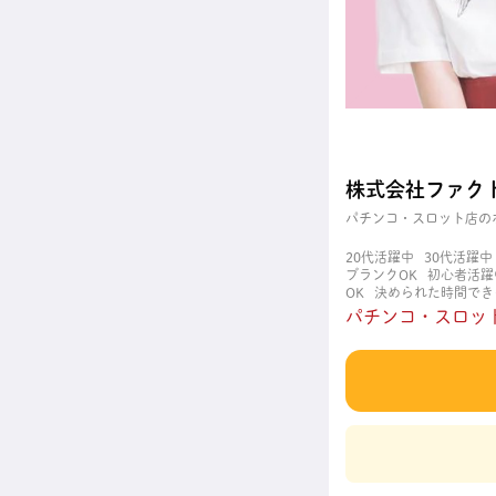
株式会社ファク
パチンコ・スロット店の
20代活躍中
30代活躍中
ブランクOK
初心者活躍
OK
決められた時間でき
職場
週4日以上OK
長
パチンコ・スロット