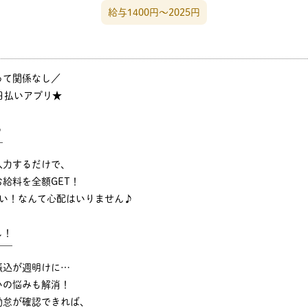
給与1400円〜2025円
って関係なし／
日払いアプリ★
♪
￣
入力するだけで、
給料を全額GET！
ない！なんて心配はいりません♪
し！
￣￣
振込が週明けに…
いの悩みも解消！
勤怠が確認できれば、