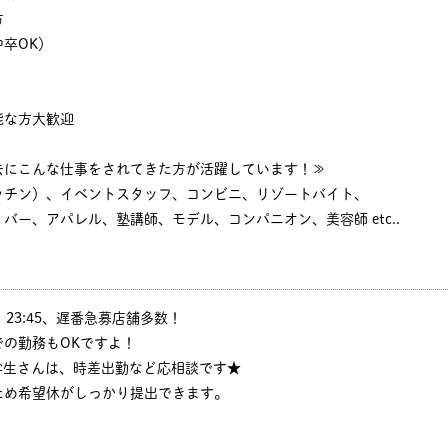
方
卒OK）
能な方大歓迎
去にこんな仕事をされてきた方が活躍しています！≫
ッチン）、イベントスタッフ、コンビニ、リゾートバイト、
バー、アパレル、塾講師、モデル、コンパニオン、美容師 etc..
:30、23:45、遅番急募店舗多数！
の勤務もOKですよ！
学生さんは、時差出勤など応相談です★
ため希望休がしっかり提出できます。