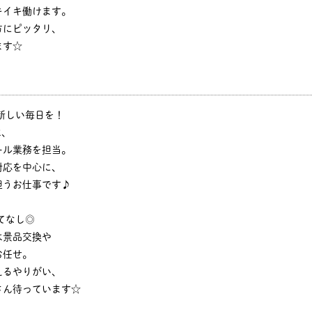
キイキ働けます。
方にピッタリ、
ます☆
新しい毎日を！
は、
ール業務を担当。
対応を中心に、
担うお仕事です♪
てなし◎
は景品交換や
お任せ。
えるやりがい、
さん待っています☆