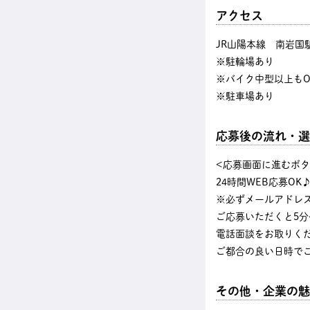
アクセス
JR山陽本線 南岩国
※駐輪場あり
※バイク中型以上もO
※駐車場あり
応募後の流れ・選
<応募画面に進むボ
24時間WEB応募OK
※必ずメールアドレ
ご応募いただくと5分
電話面談をお取りく
ご都合の良い日時で
その他・企業の魅