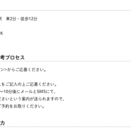
駅 車2分・徒歩12分
K
考プロセス
タン>からご応募ください。
♪
スをご記入の上ご応募ください。
～10分後にメールとSMSにて、
ださいという案内が送られますので、
ご予約をお取りください。
力