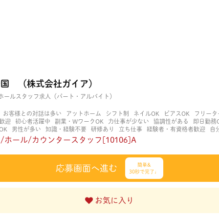
岩国 （株式会社ガイア）
ホールスタッフ求人（パート・アルバイト）
お客様との対話は多い
アットホーム
シフト制
ネイルOK
ピアスOK
フリータ
歓迎
初心者活躍中
副業・WワークOK
力仕事が少ない
協調性がある
即日勤務
OK
男性が多い
知識・経験不要
研修あり
立ち仕事
経験者・有資格者歓迎
自
る
長期歓迎
髪型自由
髪色自由
/ホール/カウンタースタッフ[10106]A
簡単&
応募画面へ進む
30秒で完了♩
お気に入り