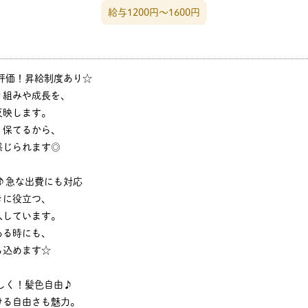
給与1200円〜1600円
評価！昇給制度あり☆
り組みや成長を、
反映します。
く保てるから、
感じられます◎
♪急な出費にも対応
きに役立つ、
入しています。
ある時にも、
ち込めます☆
しく！髪色自由♪
ける自由さも魅力。