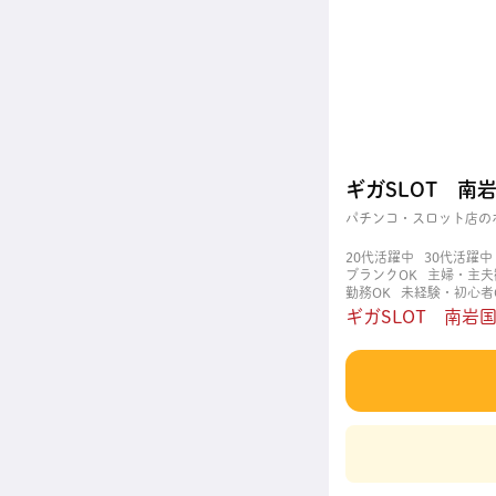
ギガSLOT 南
パチンコ・スロット店の
20代活躍中
30代活躍中
ブランクOK
主婦・主夫
勤務OK
未経験・初心者
賑やかな職場
長く働け
ギガSLOT 南岩国