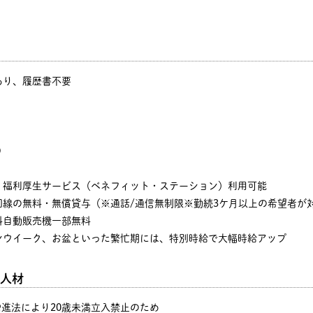
あり、履歴書不要
)
、福利厚生サービス（ベネフィット・ステーション）利用可能
回線の無料・無償貸与（※通話/通信無制限※勤続3ケ月以上の希望者が
料自動販売機一部無料
ンウイーク、お盆といった繁忙期には、特別時給で大幅時給アップ
人材
増進法により20歳未満立入禁止のため