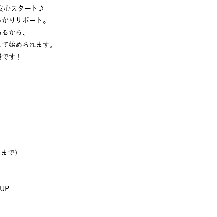
安心スタート♪
っかりサポート。
あるから、
して始められます。
場です！
円
時まで）
UP