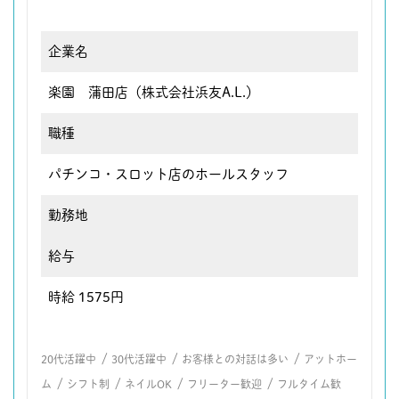
企業名
楽園 蒲田店（株式会社浜友A.L.）
職種
パチンコ・スロット店のホールスタッフ
勤務地
給与
時給 1575円
/
/
/
20代活躍中
30代活躍中
お客様との対話は多い
アットホー
/
/
/
/
ム
シフト制
ネイルOK
フリーター歓迎
フルタイム歓