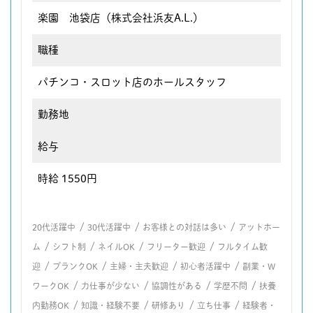
楽園 池袋店（株式会社浜友A.L.）
職種
パチンコ・スロット店のホールスタッフ
勤務地
給与
時給 1550円
/
/
/
20代活躍中
30代活躍中
お客様との対話は多い
アットホー
/
/
/
/
ム
シフト制
ネイルOK
フリーター歓迎
フルタイム歓
/
/
/
/
迎
ブランクOK
主婦・主夫歓迎
初心者活躍中
副業・W
/
/
/
/
ワークOK
力仕事が少ない
協調性がある
学歴不問
扶養
/
/
/
/
内勤務OK
知識・経験不要
研修あり
立ち仕事
経験者・