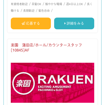
/
/
/
/
有資格者歓迎
茶髪OK
賑やかな職場
週4日以上OK
長く
/
/
/
働ける
長期歓迎
髪色自由
応募する
詳細をみる
楽園 蒲田店/ホール/カウンタースタッフ
[10845]AF