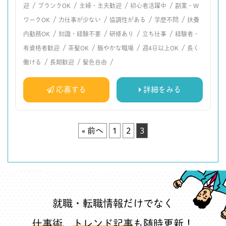
/
/
/
/
迎
ブランクOK
主婦・主夫歓迎
初心者活躍中
副業・W
/
/
/
/
ワークOK
力仕事が少ない
協調性がある
学歴不問
扶養
/
/
/
/
内勤務OK
知識・経験不要
研修あり
立ち仕事
経験者・
/
/
/
/
有資格者歓迎
茶髪OK
賑やかな職場
週4日以上OK
長く
/
/
/
働ける
長期歓迎
髪色自由
応募する
詳細をみる
« 前へ
1
2
3
就職・転職情報だけでなく
仕事術
、
トレンド記事
も随時更新！