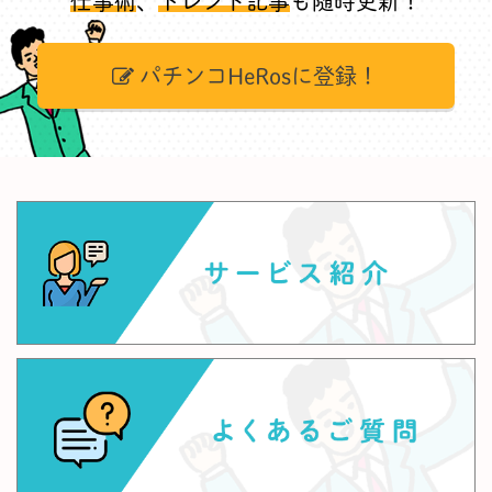
仕事術
、
トレンド記事
も随時更新！
パチンコHeRosに登録！