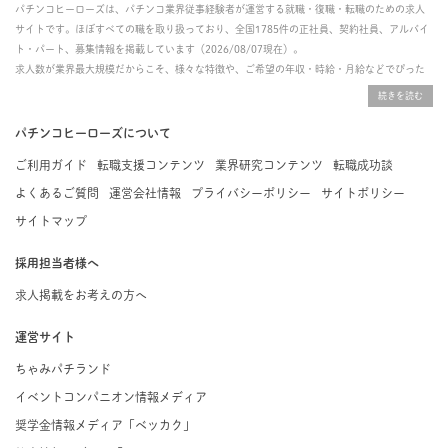
パチンコヒーローズは、パチンコ業界従事経験者が運営する就職・復職・転職のための求人
サイトです。ほぼすべての職を取り扱っており、全国1785件の正社員、契約社員、アルバイ
ト・パート、募集情報を掲載しています（2026/08/07現在）。
求人数が業界最大規模だからこそ、様々な特徴や、ご希望の年収・時給・月給などでぴった
りな求人を探すことができ、ご利用者の約96%の方に「満足」とお答えいただいています。
掲載している求人は、すべて契約法人様から寄せられた正規の求人情報です。応募いただい
た内容はすぐに直接事業所に届くためスムーズに転職・復職できます。
パチンコヒーローズについて
ご利用ガイド
転職支援コンテンツ
業界研究コンテンツ
転職成功談
よくあるご質問
運営会社情報
プライバシーポリシー
サイトポリシー
サイトマップ
採用担当者様へ
求人掲載をお考えの方へ
運営サイト
ちゃみパチランド
イベントコンパニオン情報メディア
奨学金情報メディア「ベッカク」