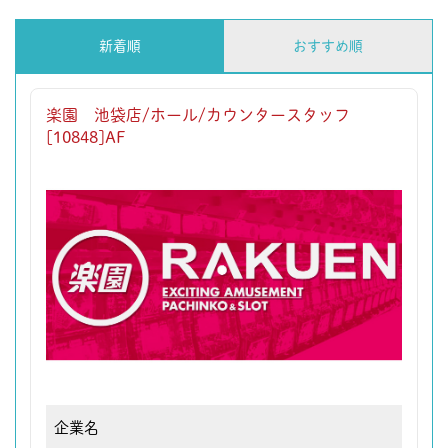
新着順
おすすめ順
楽園 池袋店/ホール/カウンタースタッフ
[10848]AF
企業名