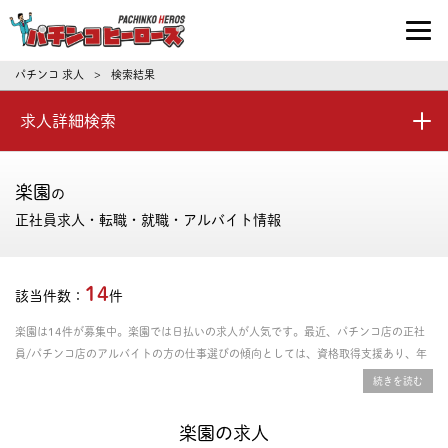
パチンコ求人・転職ならパチンコヒーロ
パチンコ 求人
検索結果
>
求人詳細検索
楽園
の
正社員求人・転職・就職・アルバイト情報
14
該当件数：
件
楽園は14件が募集中。楽園では日払いの求人が人気です。最近、パチンコ店の正社
員/パチンコ店のアルバイトの方の仕事選びの傾向としては、資格取得支援あり、年
間休日の多さ、残業時間の少なさを重視される方が多いです。給料や年収、勤務条件
など豊富な情報の中からあなたにピッタリの正社員、パート・アルバイトのお仕事を
探せます。
楽園の求人