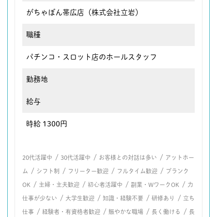
がちゃぽん帯広店（株式会社立岩）
職種
パチンコ・スロット店のホールスタッフ
勤務地
給与
時給 1300円
/
/
/
20代活躍中
30代活躍中
お客様との対話は多い
アットホー
/
/
/
/
ム
シフト制
フリーター歓迎
フルタイム歓迎
ブランク
/
/
/
/
OK
主婦・主夫歓迎
初心者活躍中
副業・WワークOK
力
/
/
/
/
仕事が少ない
大学生歓迎
知識・経験不要
研修あり
立ち
/
/
/
/
仕事
経験者・有資格者歓迎
賑やかな職場
長く働ける
長