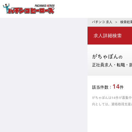
パチンコ求人・転職ならパチンコヒーロ
パチンコ 求人
検索結
>
求人詳細検索
がちゃぽん
の
正社員求人・転職・
14
該当件数：
件
がちゃぽんは14件が募集
向としては、資格取得支援
あなたにピッタリの正社員