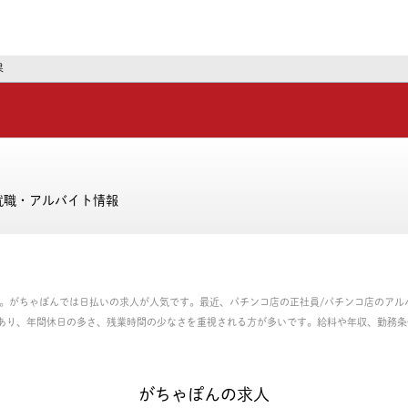
ーズ
果
就職・アルバイト情報
中。がちゃぽんでは日払いの求人が人気です。最近、パチンコ店の正社員/パチンコ店のアル
あり、年間休日の多さ、残業時間の少なさを重視される方が多いです。給料や年収、勤務条
、パート・アルバイトのお仕事を探せます。
がちゃぽんの求人