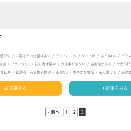
円
/
/
/
/
/
代活躍中
お客様との対話は多い
アットホーム
シフト制
ネイルOK
ピアス
/
/
/
/
/
歓迎
ブランクOK
初心者活躍中
力仕事が少ない
協調性がある
学歴不問
/
/
/
/
/
立ち仕事
経験者・有資格者歓迎
茶髪OK
賑やかな職場
長く働ける
長期
応募する
詳細をみる
« 前へ
1
2
3