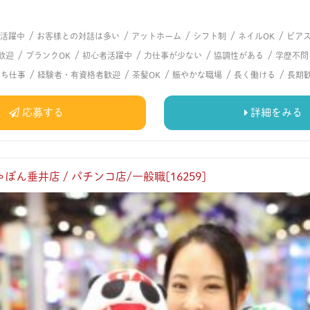
/
/
/
/
/
代活躍中
お客様との対話は多い
アットホーム
シフト制
ネイルOK
ピアス
/
/
/
/
/
歓迎
ブランクOK
初心者活躍中
力仕事が少ない
協調性がある
学歴不問
/
/
/
/
/
立ち仕事
経験者・有資格者歓迎
茶髪OK
賑やかな職場
長く働ける
長期
応募する
詳細をみる
ん垂井店 / パチンコ店/一般職[16259]