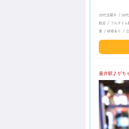
/
20代活躍中
30
/
歓迎
フルタイム
/
/
要
研修あり
垂井駅♪がちゃぽ