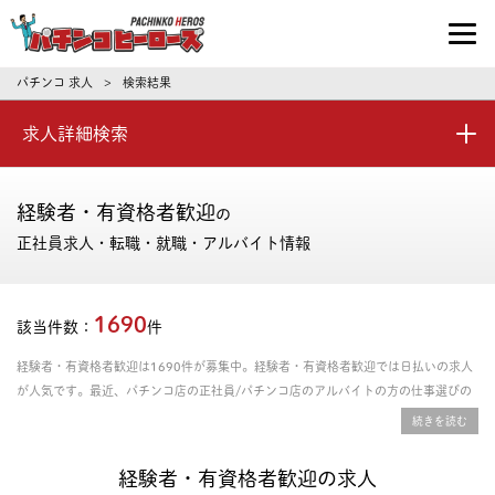
パチンコ求人・転職ならパチンコヒーロ
パチンコ 求人
検索結果
>
求人詳細検索
経験者・有資格者歓迎
の
正社員求人・転職・就職・アルバイト情報
1690
該当件数：
件
経験者・有資格者歓迎は1690件が募集中。経験者・有資格者歓迎では日払いの求人
が人気です。最近、パチンコ店の正社員/パチンコ店のアルバイトの方の仕事選びの
傾向としては、資格取得支援あり、年間休日の多さ、残業時間の少なさを重視される
方が多いです。給料や年収、勤務条件など豊富な情報の中からあなたにピッタリの正
社員、パート・アルバイトのお仕事を探せます。
経験者・有資格者歓迎の求人