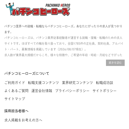
パチンコ業界への就職・転職ならパチンコヒーローズ。あなたにぴったりの求人が見つかり
ます。
パチンコヒーローズは、パチンコ業界従事経験者が運営する就職・復職・転職のための求人
サイトです。ほぼすべての職を取り扱っており、全国1785件の正社員、契約社員、アルバイ
ト・パート、募集情報を掲載しています（2026/08/07現在）。
求人数が業界最大規模だからこそ、様々な特徴や、ご希望の年収・時給・月給などでぴった
りな求人を探すことができ、ご利用者の約96%の方に「満足」とお答えいただいています。
掲載している求人は、すべて契約法人様から寄せられた正規の求人情報です。応募いただい
た内容はすぐに直接事業所に届くためスムーズに転職・復職できます。
パチンコヒーローズについて
ご利用ガイド
転職支援コンテンツ
業界研究コンテンツ
転職成功談
よくあるご質問
運営会社情報
プライバシーポリシー
サイトポリシー
サイトマップ
採用担当者様へ
求人掲載をお考えの方へ