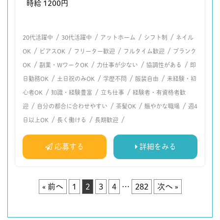
時給 1200円
/
/
/
/
20代活躍中
30代活躍中
アットホーム
シフト制
ネイル
/
/
/
/
OK
ピアスOK
フリーター歓迎
フルタイム歓迎
ブランク
/
/
/
/
OK
副業・WワークOK
力仕事が少ない
協調性がある
即
/
/
/
/
日勤務OK
土日祝のみOK
学歴不問
服装自由
未経験・初
/
/
/
心者OK
知識・経験豊富
立ち仕事
経験者・有資格者歓
/
/
/
/
迎
自分の都合に合わせやすい
茶髪OK
賑やかな職場
週4
/
/
/
日以上OK
長く働ける
長期歓迎
応募する
詳細をみる
« 前へ
1
2
3
4
…
282
次へ »