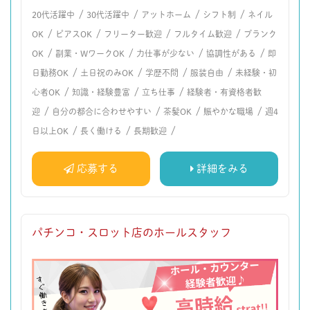
/
/
/
/
20代活躍中
30代活躍中
アットホーム
シフト制
ネイル
/
/
/
/
OK
ピアスOK
フリーター歓迎
フルタイム歓迎
ブランク
/
/
/
/
OK
副業・WワークOK
力仕事が少ない
協調性がある
即
/
/
/
/
日勤務OK
土日祝のみOK
学歴不問
服装自由
未経験・初
/
/
/
心者OK
知識・経験豊富
立ち仕事
経験者・有資格者歓
/
/
/
/
迎
自分の都合に合わせやすい
茶髪OK
賑やかな職場
週4
/
/
/
日以上OK
長く働ける
長期歓迎
応募する
詳細をみる
パチンコ・スロット店のホールスタッフ