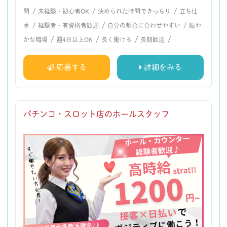
/
/
/
問
未経験・初心者OK
決められた時間できっちり
立ち仕
/
/
/
事
経験者・有資格者歓迎
自分の都合に合わせやすい
賑や
/
/
/
/
かな職場
週4日以上OK
長く働ける
長期歓迎
応募する
詳細をみる
パチンコ・スロット店のホールスタッフ