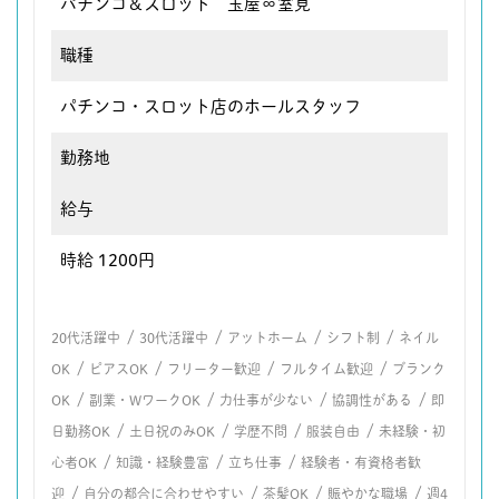
パチンコ＆スロット 玉屋∞室見
職種
パチンコ・スロット店のホールスタッフ
勤務地
給与
時給 1200円
/
/
/
/
20代活躍中
30代活躍中
アットホーム
シフト制
ネイル
/
/
/
/
OK
ピアスOK
フリーター歓迎
フルタイム歓迎
ブランク
/
/
/
/
OK
副業・WワークOK
力仕事が少ない
協調性がある
即
/
/
/
/
日勤務OK
土日祝のみOK
学歴不問
服装自由
未経験・初
/
/
/
心者OK
知識・経験豊富
立ち仕事
経験者・有資格者歓
/
/
/
/
迎
自分の都合に合わせやすい
茶髪OK
賑やかな職場
週4