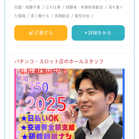
/
/
/
知識・経験不要
立ち仕事
経験者・有資格者歓迎
落ち着い
/
/
/
/
た職場
長く働ける
長期歓迎
髪型自由
応募する
詳細をみる
パチンコ・スロット店のホールスタッフ