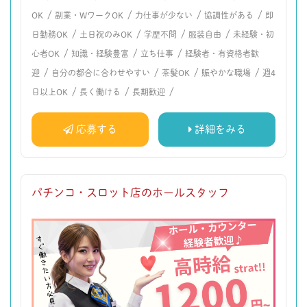
/
/
/
/
OK
副業・WワークOK
力仕事が少ない
協調性がある
即
/
/
/
/
日勤務OK
土日祝のみOK
学歴不問
服装自由
未経験・初
/
/
/
心者OK
知識・経験豊富
立ち仕事
経験者・有資格者歓
/
/
/
/
迎
自分の都合に合わせやすい
茶髪OK
賑やかな職場
週4
/
/
/
日以上OK
長く働ける
長期歓迎
応募する
詳細をみる
パチンコ・スロット店のホールスタッフ