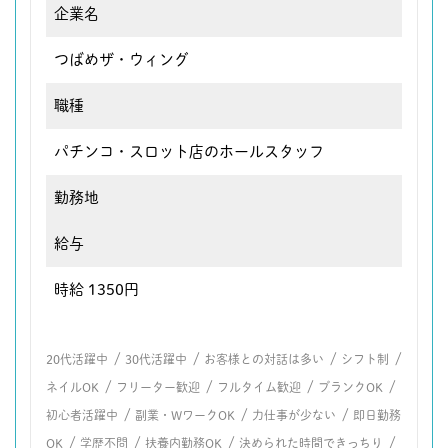
企業名
つばめザ・ウィング
職種
パチンコ・スロット店のホールスタッフ
勤務地
給与
時給 1350円
/
/
/
/
20代活躍中
30代活躍中
お客様との対話は多い
シフト制
/
/
/
/
ネイルOK
フリーター歓迎
フルタイム歓迎
ブランクOK
/
/
/
初心者活躍中
副業・WワークOK
力仕事が少ない
即日勤務
/
/
/
/
OK
学歴不問
扶養内勤務OK
決められた時間できっちり