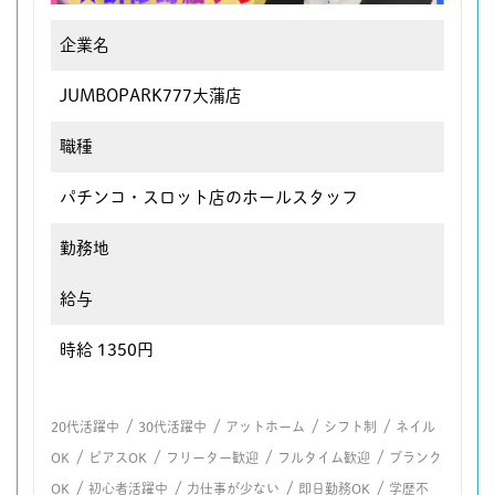
企業名
JUMBOPARK777大蒲店
職種
パチンコ・スロット店のホールスタッフ
勤務地
給与
時給 1350円
/
/
/
/
20代活躍中
30代活躍中
アットホーム
シフト制
ネイル
/
/
/
/
OK
ピアスOK
フリーター歓迎
フルタイム歓迎
ブランク
/
/
/
/
OK
初心者活躍中
力仕事が少ない
即日勤務OK
学歴不