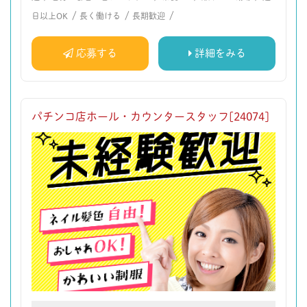
/
/
/
日以上OK
長く働ける
長期歓迎
応募する
詳細をみる
パチンコ店ホール・カウンタースタッフ[24074]