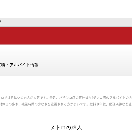
ーズ
果
就職・アルバイト情報
トロでは日払いの求人が人気です。最近、パチンコ店の正社員/パチンコ店のアルバイトの
間休日の多さ、残業時間の少なさを重視される方が多いです。給料や年収、勤務条件など豊
・アルバイトのお仕事を探せます。
メトロの求人