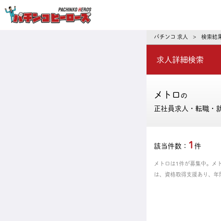
パチンコ求人・転職ならパチンコヒーロ
パチンコ 求人
検索結
>
求人詳細検索
メトロ
の
正社員求人・転職・
1
該当件数：
件
メトロは1件が募集中。メ
は、資格取得支援あり、年
ピッタリの正社員、パート