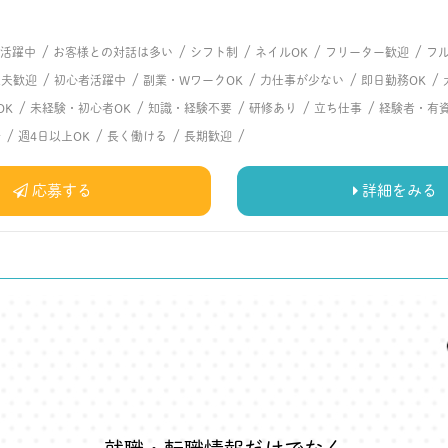
/
/
/
/
/
代活躍中
お客様との対話は多い
シフト制
ネイルOK
フリーター歓迎
フ
/
/
/
/
/
主夫歓迎
初心者活躍中
副業・WワークOK
力仕事が少ない
即日勤務OK
/
/
/
/
/
OK
未経験・初心者OK
知識・経験不要
研修あり
立ち仕事
経験者・有
/
/
/
/
場
週4日以上OK
長く働ける
長期歓迎
応募する
詳細をみる