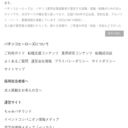
ます。
パチンコヒーローズは、パチンコ業界従事経験者が運営する就職・復職・転職のための求人
サイトです。ほぼすべての職を取り扱っており、全国1784件の正社員、契約社員、アルバイ
ト・パート、募集情報を掲載しています（2026/08/10現在）。
求人数が業界最大規模だからこそ、様々な特徴や、ご希望の年収・時給・月給などでぴった
りな求人を探すことができ、ご利用者の約96%の方に「満足」とお答えいただいています。
掲載している求人は、すべて契約法人様から寄せられた正規の求人情報です。応募いただい
た内容はすぐに直接事業所に届くためスムーズに転職・復職できます。
パチンコヒーローズについて
ご利用ガイド
転職支援コンテンツ
業界研究コンテンツ
転職成功談
よくあるご質問
運営会社情報
プライバシーポリシー
サイトポリシー
サイトマップ
採用担当者様へ
求人掲載をお考えの方へ
運営サイト
ちゃみパチランド
イベントコンパニオン情報メディア
奨学金情報メディア「ベッカク」