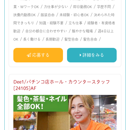
/
/
/
/
業・WワークOK
力仕事が少ない
即日勤務OK
学歴不問
/
/
/
扶養内勤務OK
服装自由
未経験・初心者OK
決められた時
/
/
/
間できっちり
知識・経験不要
立ち仕事
経験者・有資格者
/
/
/
歓迎
自分の都合に合わせやすい
賑やかな職場
週4日以上
/
/
/
/
/
OK
長く働ける
長期歓迎
髪型自由
髪色自由
応募する
詳細をみる
Dee1/パチンコ店ホール・カウンタースタッフ
[24105]AF