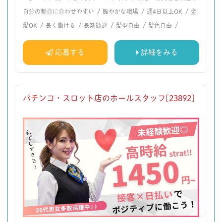
/
/
/
自分の都合に合わせやすい
賑やかな職場
週4日以上OK
金
/
/
/
/
/
髪OK
長く働ける
長期歓迎
髪型自由
髪色自由
応募する
詳細をみる
パチンコ・スロット店のホールスタッフ[23892]