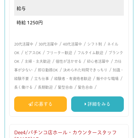
給与
時給 1250円
/
/
/
/
20代活躍中
30代活躍中
40代活躍中
シフト制
ネイル
/
/
/
/
OK
ピアスOK
フリーター歓迎
フルタイム歓迎
ブランク
/
/
/
/
OK
主婦・主夫歓迎
個性が活かせる
初心者活躍中
力仕
/
/
/
事が少ない
即日勤務OK
決められた時間できっちり
知識・
/
/
/
/
経験不要
立ち仕事
経験者・有資格者歓迎
賑やかな職場
/
/
/
/
長く働ける
長期歓迎
髪型自由
髪色自由
応募する
詳細をみる
Dee4/パチンコ店ホール・カウンタースタッフ