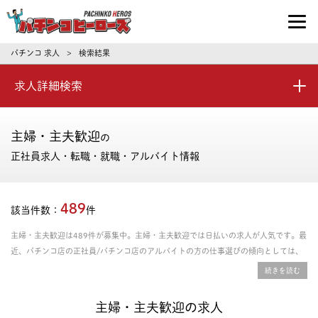
パチンコ求人・転職ならパチンコヒーロ
パチンコ 求人
検索結果
>
求人詳細検索
主婦・主夫歓迎
の
正社員求人・転職・就職・アルバイト情報
489
該当件数：
件
主婦・主夫歓迎は489件が募集中。主婦・主夫歓迎では日払いの求人が人気です。最
近、パチンコ店の正社員/パチンコ店のアルバイトの方の仕事選びの傾向としては、
資格取得支援あり、年間休日の多さ、残業時間の少なさを重視される方が多いです。
給料や年収、勤務条件など豊富な情報の中からあなたにピッタリの正社員、パート・
アルバイトのお仕事を探せます。
主婦・主夫歓迎の求人