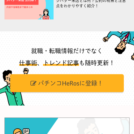
シバター来店とは何？公約の有無と注意
点をわかりやすく紹介！
就職・転職情報だけでなく
仕事術
、
トレンド記事
も随時更新！
パチンコHeRosに登録！