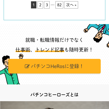
1
2
3
…
82
次へ »
就職・転職情報だけでなく
仕事術
、
トレンド記事
も随時更新！
パチンコHeRosに登録！
パチンコヒーローズとは