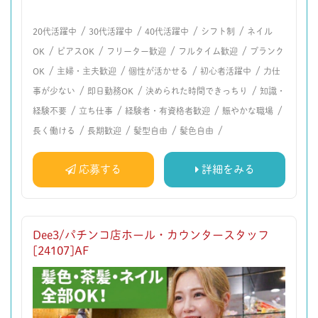
/
/
/
/
20代活躍中
30代活躍中
40代活躍中
シフト制
ネイル
/
/
/
/
OK
ピアスOK
フリーター歓迎
フルタイム歓迎
ブランク
/
/
/
/
OK
主婦・主夫歓迎
個性が活かせる
初心者活躍中
力仕
/
/
/
事が少ない
即日勤務OK
決められた時間できっちり
知識・
/
/
/
/
経験不要
立ち仕事
経験者・有資格者歓迎
賑やかな職場
/
/
/
/
長く働ける
長期歓迎
髪型自由
髪色自由
応募する
詳細をみる
Dee3/パチンコ店ホール・カウンタースタッフ
[24107]AF