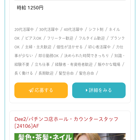
時給 1250円
/
/
/
/
20代活躍中
30代活躍中
40代活躍中
シフト制
ネイル
/
/
/
/
OK
ピアスOK
フリーター歓迎
フルタイム歓迎
ブランク
/
/
/
/
OK
主婦・主夫歓迎
個性が活かせる
初心者活躍中
力仕
/
/
/
事が少ない
即日勤務OK
決められた時間できっちり
知識・
/
/
/
/
経験不要
立ち仕事
経験者・有資格者歓迎
賑やかな職場
/
/
/
/
長く働ける
長期歓迎
髪型自由
髪色自由
応募する
詳細をみる
Dee2/パチンコ店ホール・カウンタースタッフ
[24106]AF