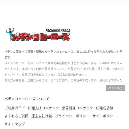
パチンコ業界への就職・転職ならパチンコヒーローズ。あなたにぴったりの求人が見つかり
ます。
パチンコヒーローズは、パチンコ業界従事経験者が運営する就職・復職・転職のための求人
サイトです。ほぼすべての職を取り扱っており、全国1785件の正社員、契約社員、アルバイ
ト・パート、募集情報を掲載しています（2026/08/06現在）。
求人数が業界最大規模だからこそ、様々な特徴や、ご希望の年収・時給・月給などでぴった
りな求人を探すことができ、ご利用者の約96%の方に「満足」とお答えいただいています。
掲載している求人は、すべて契約法人様から寄せられた正規の求人情報です。応募いただい
た内容はすぐに直接事業所に届くためスムーズに転職・復職できます。
パチンコヒーローズについて
ご利用ガイド
転職支援コンテンツ
業界研究コンテンツ
転職成功談
よくあるご質問
運営会社情報
プライバシーポリシー
サイトポリシー
サイトマップ