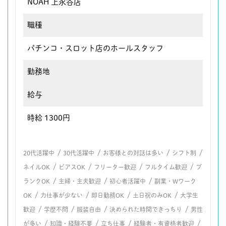
NOAH 上永谷店
職種
パチンコ・スロット店のホールスタッフ
勤務地
給与
時給 1300円
/
/
/
/
20代活躍中
30代活躍中
お客様との対話は多い
シフト制
/
/
/
/
ネイルOK
ピアスOK
フリーター歓迎
フルタイム歓迎
ブ
/
/
/
ランクOK
主婦・主夫歓迎
初心者活躍中
副業・Wワーク
/
/
/
/
OK
力仕事が少ない
即日勤務OK
土日祝のみOK
大学生
/
/
/
/
歓迎
学歴不問
服装自由
決められた時間できっちり
男性
/
/
/
/
が多い
知識・経験不要
立ち仕事
経験者・有資格者歓迎