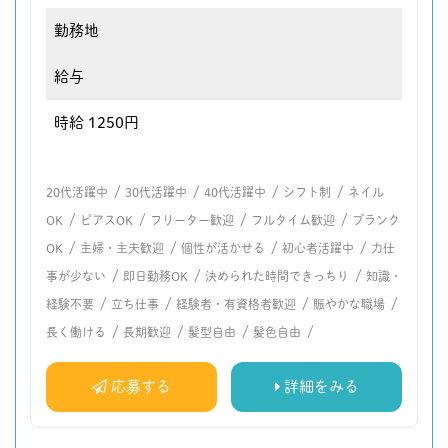
勤務地
給与
時給 1250円
/
/
/
/
20代活躍中
30代活躍中
40代活躍中
シフト制
ネイル
/
/
/
/
OK
ピアスOK
フリーター歓迎
フルタイム歓迎
ブランク
/
/
/
/
OK
主婦・主夫歓迎
個性が活かせる
初心者活躍中
力仕
/
/
/
事が少ない
即日勤務OK
決められた時間できっちり
知識・
/
/
/
/
経験不要
立ち仕事
経験者・有資格者歓迎
賑やかな職場
/
/
/
/
長く働ける
長期歓迎
髪型自由
髪色自由
応募する
詳細をみる