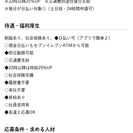
※22時以降25％UP ※交通費別途往復分支給
※毎日が日払い対象◎（土日祝・24時間申請可）
待遇・福利厚生
制服あり、社会保険あり、◆日払い可（アプリで簡単♪）
◇現金日払いもセブンイレブンATMから可能
◆即日勤務可能
◇交通費支給
◆22時以降は時給25%UP
◇社会保険完備
◆履歴書不要
◇来社不要
◆昇給あり
◇社員登用有
◆友達と応募OK
応募条件・求める人材