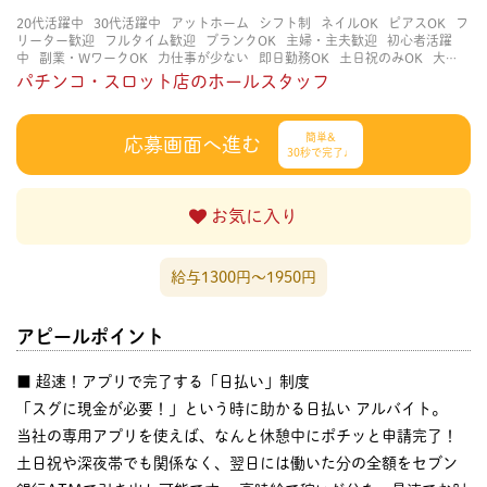
20代活躍中
30代活躍中
アットホーム
シフト制
ネイルOK
ピアスOK
フ
リーター歓迎
フルタイム歓迎
ブランクOK
主婦・主夫歓迎
初心者活躍
中
副業・WワークOK
力仕事が少ない
即日勤務OK
土日祝のみOK
大学
生歓迎
学歴不問
決められた時間できっちり
知識・経験不要
経験者・有
パチンコ・スロット店のホールスタッフ
資格者歓迎
自分の都合に合わせやすい
茶髪OK
賑やかな職場
週4日以上
OK
長く働ける
長期歓迎
簡単&
応募画面へ進む
30秒で完了♩
お気に入り
給与1300円〜1950円
アピールポイント
■ 超速！アプリで完了する「日払い」制度
「スグに現金が必要！」という時に助かる日払い アルバイト。
当社の専用アプリを使えば、なんと休憩中にポチッと申請完了！
土日祝や深夜帯でも関係なく、翌日には働いた分の全額をセブン