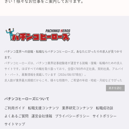
さい！様々なお仕事をご案内しております。
パチンコ業界への就職・転職ならパチンコヒーローズ。あなたにぴったりの求人が見つかり
ます。
パチンコヒーローズは、パチンコ業界従事経験者が運営する就職・復職・転職のための求人
サイトです。ほぼすべての職を取り扱っており、全国1785件の正社員、契約社員、アルバイ
ト・パート、募集情報を掲載しています（2026/08/07現在）。
求人数が業界最大規模だからこそ、様々な特徴や、ご希望の年収・時給・月給などでぴった
りな求人を探すことができ、ご利用者の約96%の方に「満足」とお答えいただいています。
掲載している求人は、すべて契約法人様から寄せられた正規の求人情報です。応募いただい
た内容はすぐに直接事業所に届くためスムーズに転職・復職できます。
パチンコヒーローズについて
ご利用ガイド
転職支援コンテンツ
業界研究コンテンツ
転職成功談
よくあるご質問
運営会社情報
プライバシーポリシー
サイトポリシー
サイトマップ