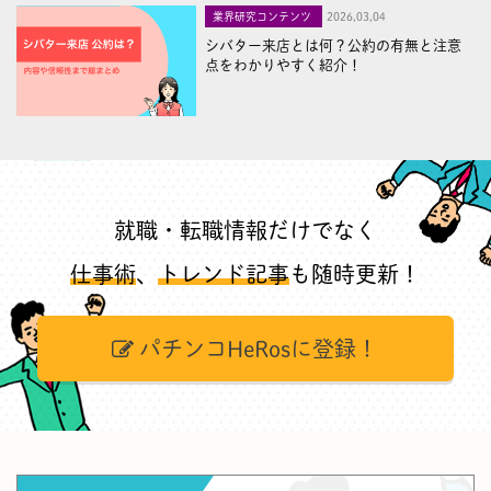
業界研究コンテンツ
2026,03,04
シバター来店とは何？公約の有無と注意
点をわかりやすく紹介！
就職・転職情報だけでなく
仕事術
、
トレンド記事
も随時更新！
パチンコHeRosに登録！