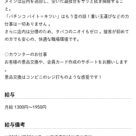
メインは店内を巡回し、空いた遊技台をサッと拭き掃除するこ
と。
「パチンコ バイト＝キツい」はもう昔の話！重い玉運びなどの力
仕事は一切ありません 。
さらに店内は分煙のため、タバコのニオイもゼロ 。接客が初めて
の方でも安心の、快適な職場環境です。
◇カウンターのお仕事
お客様の景品交換や、会員カード作成のサポートをお願いします
。
景品交換はコンビニのレジ打ちのような感覚です！
給与
月給 1300円〜1950円
給与備考