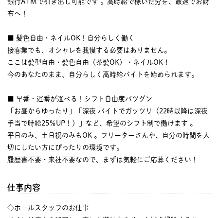
銀行ATMで引き出し可能です 。高時給で稼いだ分を、最速でお財
布へ！
■ 髪色自由・ネイルOK！自分らしく働く
接客業でも、オシャレを我慢する必要はありません。
ここは髪型自由・髪色自由（茶髪OK）・ネイルOK！
今のあなたのまま、自分らしく高時給バイトを始められます。
■ 早番・遅番が選べる！シフト自由度バツグン
「お昼からゆったり」「深夜 バイトでガッツリ（22時以降は深夜
手当で時給25％UP！）」など、希望のシフト制で働けます 。
平日のみ、土日祝のみもOK 。フリーターさんや、自分の時間を大
切にしたい方にぴったりの環境です。
履歴書不要・来社不要なので、まずは気軽にご応募ください！
仕事内容
◇ホールスタッフのお仕事