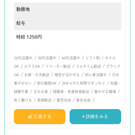
勤務地
給与
時給 1250円
/
/
/
/
20代活躍中
30代活躍中
40代活躍中
シフト制
ネイル
/
/
/
/
OK
ピアスOK
フリーター歓迎
フルタイム歓迎
ブランク
/
/
/
/
OK
主婦・主夫歓迎
個性が活かせる
初心者活躍中
力仕
/
/
/
事が少ない
即日勤務OK
決められた時間できっちり
知識・
/
/
/
/
経験不要
立ち仕事
経験者・有資格者歓迎
賑やかな職場
/
/
/
/
長く働ける
長期歓迎
髪型自由
髪色自由
応募する
詳細をみる