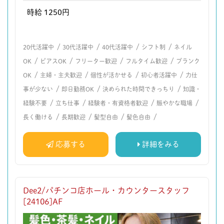
時給 1250円
/
/
/
/
20代活躍中
30代活躍中
40代活躍中
シフト制
ネイル
/
/
/
/
OK
ピアスOK
フリーター歓迎
フルタイム歓迎
ブランク
/
/
/
/
OK
主婦・主夫歓迎
個性が活かせる
初心者活躍中
力仕
/
/
/
事が少ない
即日勤務OK
決められた時間できっちり
知識・
/
/
/
/
経験不要
立ち仕事
経験者・有資格者歓迎
賑やかな職場
/
/
/
/
長く働ける
長期歓迎
髪型自由
髪色自由
応募する
詳細をみる
Dee2/パチンコ店ホール・カウンタースタッフ
[24106]AF