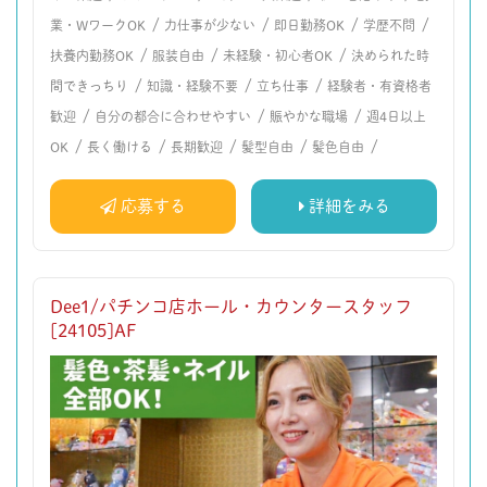
/
/
/
/
業・WワークOK
力仕事が少ない
即日勤務OK
学歴不問
/
/
/
扶養内勤務OK
服装自由
未経験・初心者OK
決められた時
/
/
/
間できっちり
知識・経験不要
立ち仕事
経験者・有資格者
/
/
/
歓迎
自分の都合に合わせやすい
賑やかな職場
週4日以上
/
/
/
/
/
OK
長く働ける
長期歓迎
髪型自由
髪色自由
応募する
詳細をみる
Dee1/パチンコ店ホール・カウンタースタッフ
[24105]AF