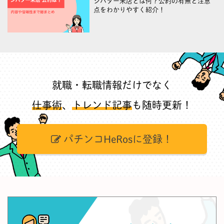
シバター来店とは何？公約の有無と注意
点をわかりやすく紹介！
就職・転職情報だけでなく
仕事術
、
トレンド記事
も随時更新！
パチンコHeRosに登録！