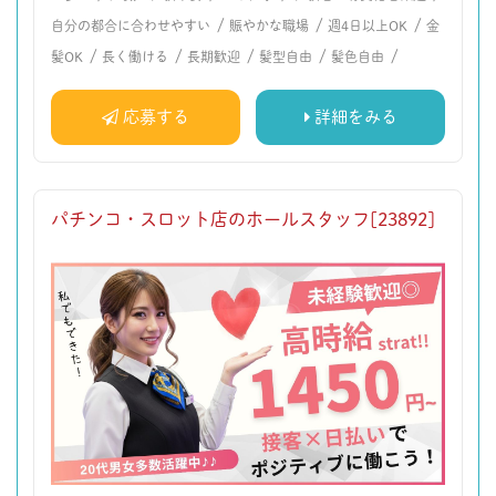
/
/
/
自分の都合に合わせやすい
賑やかな職場
週4日以上OK
金
/
/
/
/
/
髪OK
長く働ける
長期歓迎
髪型自由
髪色自由
応募する
詳細をみる
パチンコ・スロット店のホールスタッフ[23892]