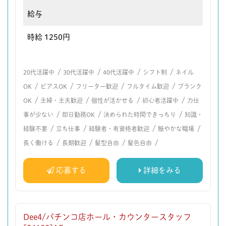
給与
時給 1250円
/
/
/
/
20代活躍中
30代活躍中
40代活躍中
シフト制
ネイル
/
/
/
/
OK
ピアスOK
フリーター歓迎
フルタイム歓迎
ブランク
/
/
/
/
OK
主婦・主夫歓迎
個性が活かせる
初心者活躍中
力仕
/
/
/
事が少ない
即日勤務OK
決められた時間できっちり
知識・
/
/
/
/
経験不要
立ち仕事
経験者・有資格者歓迎
賑やかな職場
/
/
/
/
長く働ける
長期歓迎
髪型自由
髪色自由
応募する
詳細をみる
Dee4/パチンコ店ホール・カウンタースタッフ