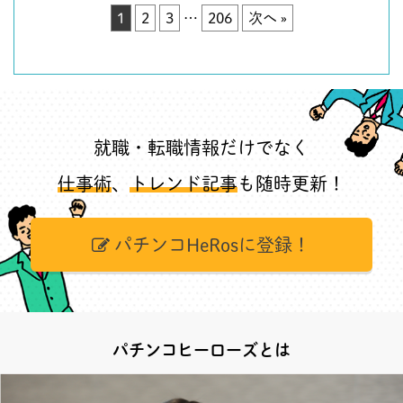
1
2
3
…
206
次へ »
就職・転職情報だけでなく
仕事術
、
トレンド記事
も随時更新！
パチンコHeRosに登録！
パチンコヒーローズとは