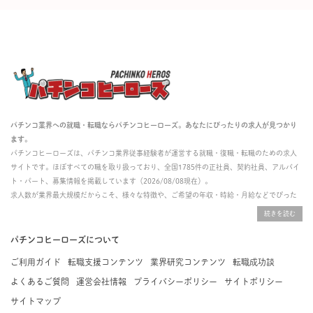
パチンコ業界への就職・転職ならパチンコヒーローズ。あなたにぴったりの求人が見つかり
ます。
パチンコヒーローズは、パチンコ業界従事経験者が運営する就職・復職・転職のための求人
サイトです。ほぼすべての職を取り扱っており、全国1785件の正社員、契約社員、アルバイ
ト・パート、募集情報を掲載しています（2026/08/08現在）。
求人数が業界最大規模だからこそ、様々な特徴や、ご希望の年収・時給・月給などでぴった
りな求人を探すことができ、ご利用者の約96%の方に「満足」とお答えいただいています。
掲載している求人は、すべて契約法人様から寄せられた正規の求人情報です。応募いただい
た内容はすぐに直接事業所に届くためスムーズに転職・復職できます。
パチンコヒーローズについて
ご利用ガイド
転職支援コンテンツ
業界研究コンテンツ
転職成功談
よくあるご質問
運営会社情報
プライバシーポリシー
サイトポリシー
サイトマップ