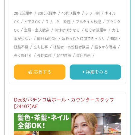
/
/
/
/
20代活躍中
30代活躍中
40代活躍中
シフト制
ネイル
/
/
/
/
OK
ピアスOK
フリーター歓迎
フルタイム歓迎
ブランク
/
/
/
/
OK
主婦・主夫歓迎
個性が活かせる
初心者活躍中
力仕
/
/
/
事が少ない
即日勤務OK
決められた時間できっちり
知識・
/
/
/
/
経験不要
立ち仕事
経験者・有資格者歓迎
賑やかな職場
/
/
/
/
長く働ける
長期歓迎
髪型自由
髪色自由
応募する
詳細をみる
Dee3/パチンコ店ホール・カウンタースタッフ
[24107]AF