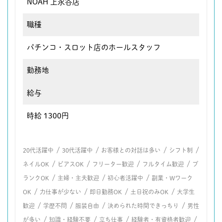
NOAH 上永谷店
職種
パチンコ・スロット店のホールスタッフ
勤務地
給与
時給 1300円
/
/
/
/
20代活躍中
30代活躍中
お客様との対話は多い
シフト制
/
/
/
/
ネイルOK
ピアスOK
フリーター歓迎
フルタイム歓迎
ブ
/
/
/
ランクOK
主婦・主夫歓迎
初心者活躍中
副業・Wワーク
/
/
/
/
OK
力仕事が少ない
即日勤務OK
土日祝のみOK
大学生
/
/
/
/
歓迎
学歴不問
服装自由
決められた時間できっちり
男性
/
/
/
/
が多い
知識・経験不要
立ち仕事
経験者・有資格者歓迎