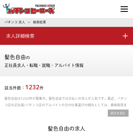
パチンコ求人・転職ならパチンコヒーロ
パチンコ 求人
検索結果
>
求人詳細検索
髪色自由
の
正社員求人・転職・就職・アルバイト情報
1232
該当件数：
件
髪色自由は1232件が募集中。髪色自由では日払いの求人が人気です。最近、パチン
コ店の正社員/パチンコ店のアルバイトの方の仕事選びの傾向としては、資格取得支
援あり、年間休日の多さ、残業時間の少なさを重視される方が多いです。給料や年
収、勤務条件など豊富な情報の中からあなたにピッタリの正社員、パート・アルバイ
トのお仕事を探せます。
髪色自由の求人