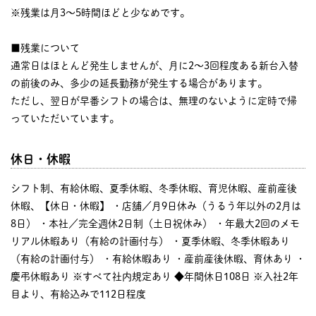
※残業は月3〜5時間ほどと少なめです。
■残業について
通常日はほとんど発生しませんが、月に2〜3回程度ある新台入替
の前後のみ、多少の延長勤務が発生する場合があります。
ただし、翌日が早番シフトの場合は、無理のないように定時で帰
っていただいています。
休日・休暇
シフト制、有給休暇、夏季休暇、冬季休暇、育児休暇、産前産後
休暇、【休日・休暇】 ・店舗／月9日休み（うるう年以外の2月は
8日） ・本社／完全週休2日制（土日祝休み） ・年最大2回のメモ
リアル休暇あり（有給の計画付与） ・夏季休暇、冬季休暇あり
（有給の計画付与） ・有給休暇あり ・産前産後休暇、育休あり ・
慶弔休暇あり ※すべて社内規定あり ◆年間休日108日 ※入社2年
目より、有給込みで112日程度