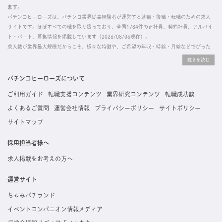
ます。
パチンコヒーローズは、パチンコ業界従事経験者が運営する就職・復職・転職のための求人
サイトです。ほぼすべての職を取り扱っており、全国1784件の正社員、契約社員、アルバイ
ト・パート、募集情報を掲載しています（2026/08/06現在）。
求人数が業界最大規模だからこそ、様々な特徴や、ご希望の年収・時給・月給などでぴった
りな求人を探すことができ、ご利用者の約96%の方に「満足」とお答えいただいています。
掲載している求人は、すべて契約法人様から寄せられた正規の求人情報です。応募いただい
た内容はすぐに直接事業所に届くためスムーズに転職・復職できます。
パチンコヒーローズについて
ご利用ガイド
転職支援コンテンツ
業界研究コンテンツ
転職成功談
よくあるご質問
運営会社情報
プライバシーポリシー
サイトポリシー
サイトマップ
採用担当者様へ
求人掲載をお考えの方へ
運営サイト
ちゃみパチランド
イベントコンパニオン情報メディア