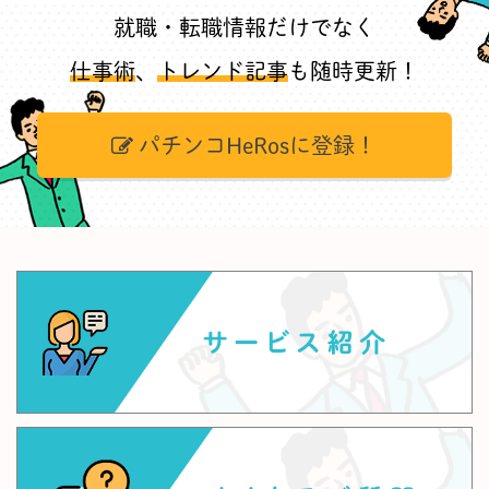
就職・転職情報だけでなく
仕事術
、
トレンド記事
も随時更新！
パチンコHeRosに登録！