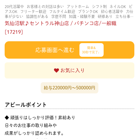
20代活躍中
お客様との対話は多い
アットホーム
シフト制
ネイルOK
ピ
アスOK
フリーター歓迎
フルタイム歓迎
ブランクOK
初心者活躍中
力仕
事が少ない
協調性がある
学歴不問
知識・経験不要
研修あり
立ち仕事
経験者・有資格者歓迎
茶髪OK
賑やかな職場
金髪OK
長く働ける
長期歓
気仙沼駅♪セントラル神山店 / パチンコ店/一般職
迎
髪色自由
[17219]
簡単&
応募画面へ進む
30秒で完了♩
お気に入り
給与220000円〜500000円
アピールポイント
◆ 頑張りはしっかり評価！昇給あり
日々のお仕事の取り組みや
成果がしっかり認められます。