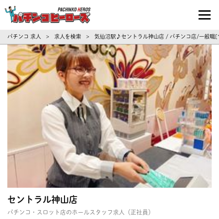
パチンコ求人・転職ならパチンコヒーロ
パチンコ 求人
求人を検索
気仙沼駅♪セントラル神山店 / パチンコ店/一般職
>
>
セントラル神山店
パチンコ・スロット店のホールスタッフ求人（正社員）