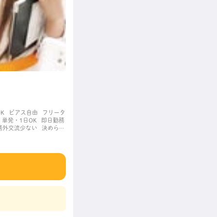
K
ピアス自由
フリータ
単発・1日OK
即日勤務
務外交流少ない
決められ
職場
長く働ける
長期歓