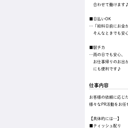
合わせて働けます
■日払いOK
…「給料日前にお金
そんなときでも安
■駅チカ
…雨の日でも安心、
お仕事帰りのお出
にも便利です♪
仕事内容
お客様の依頼に応じ
様々なPR活動をお任
【具体的には…】
■ティッシュ配り