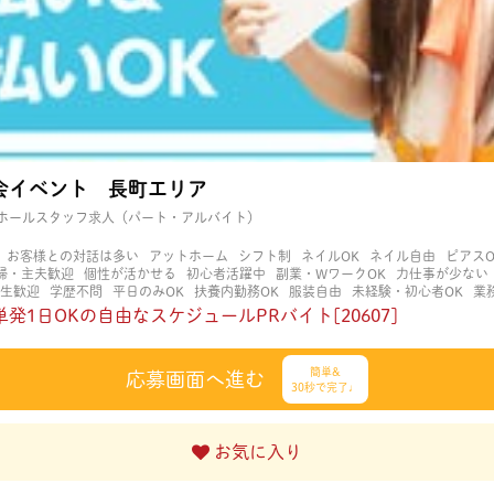
会イベント 長町エリア
ホールスタッフ求人（パート・アルバイト）
お客様との対話は多い
アットホーム
シフト制
ネイルOK
ネイル自由
ピアスO
婦・主夫歓迎
個性が活かせる
初心者活躍中
副業・WワークOK
力仕事が少ない
生歓迎
学歴不問
平日のみOK
扶養内勤務OK
服装自由
未経験・初心者OK
業
立ち仕事
経験者・有資格者歓迎
自分の都合に合わせやすい
茶髪OK
賑やかな
発1日OKの自由なスケジュールPRバイト[20607]
簡単&
応募画面へ進む
30秒で完了♩
お気に入り