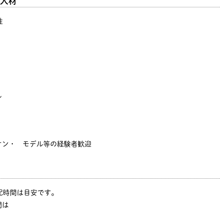
人材
性
ん
オン・ モデル等の経験者歓迎
※上記時間は目安です。
間は