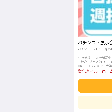
パチンコ・展示
パチンコ・スロット店の
10代活躍中
20代活躍中
ー歓迎
ブランクOK
主
OK
土日祝のみOK
大学
た時間できっちり
短期
髪色ネイル自由！単
迎
髪型自由
髪色自由