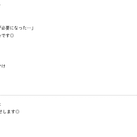
♪
が必要になった…」
心です◎
かけ
た
せします◎