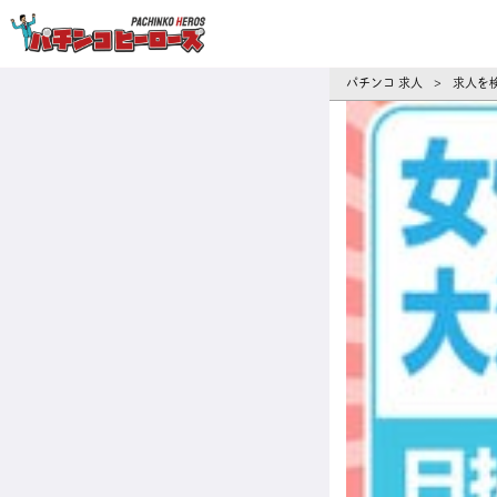
パチンコ求人・転職ならパチンコヒーロ
パチンコ 求人
求人を
>