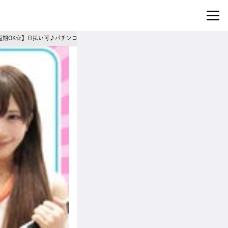
発×短期OK☆】日払い可♪パチンコ施設でイベントコンパニオン・展示会モデルスタッフ募集