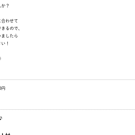
んか？
に合わせて
できるので、
いましたら
さい！
◎
0円
♪