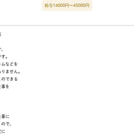
給与14000円〜45000円
装
か、
です。
ムなどを
りません。
のできる
仕事を
仕事に
くので、
定に