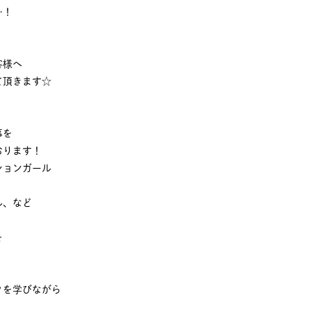
…！
客様へ
て頂きます☆
事を
おります！
ションガール
ル、など
を
クを学びながら
、