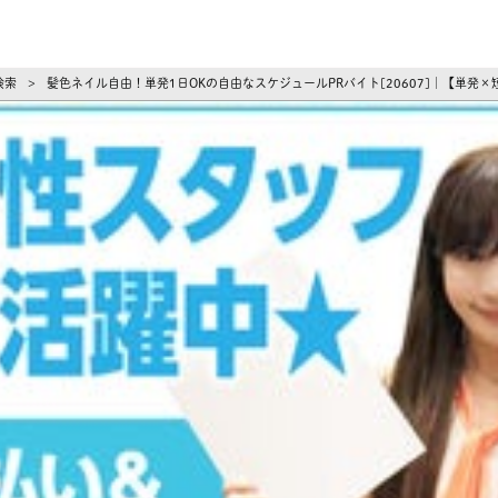
ーズ
検索
髪色ネイル自由！単発1日OKの自由なスケジュールPRバイト[20607]｜【単
>