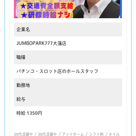
企業名
JUMBOPARK777大蒲店
職種
パチンコ・スロット店のホールスタッフ
勤務地
給与
時給 1350円
/
/
/
/
20代活躍中
30代活躍中
アットホーム
シフト制
ネイル