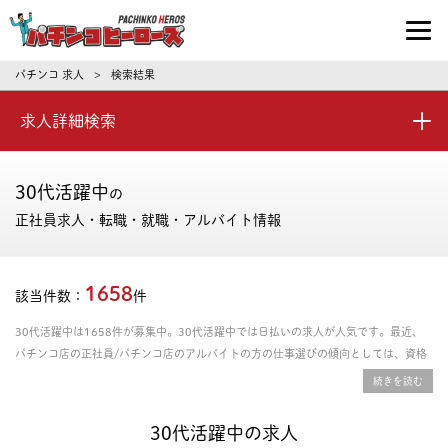
パチンコ求人・転職ならパチンコヒーロ
パチンコ 求人
検索結果
>
求人詳細検索
30代活躍中
の
正社員求人・転職・就職・アルバイト情報
1658
該当件数：
件
30代活躍中は1658件が募集中。30代活躍中では日払いの求人が人気です。最近、
パチンコ店の正社員/パチンコ店のアルバイトの方の仕事選びの傾向としては、資格
取得支援あり、年間休日の多さ、残業時間の少なさを重視される方が多いです。給料
や年収、勤務条件など豊富な情報の中からあなたにピッタリの正社員、パート・アル
バイトのお仕事を探せます。
30代活躍中の求人