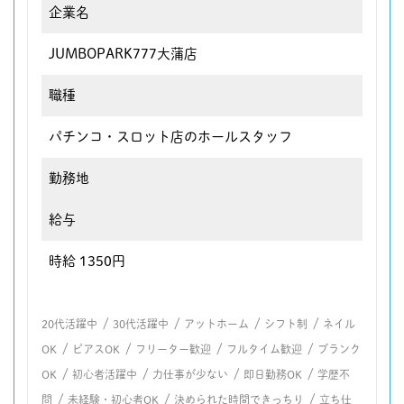
企業名
JUMBOPARK777大蒲店
職種
パチンコ・スロット店のホールスタッフ
勤務地
給与
時給 1350円
/
/
/
/
20代活躍中
30代活躍中
アットホーム
シフト制
ネイル
/
/
/
/
OK
ピアスOK
フリーター歓迎
フルタイム歓迎
ブランク
/
/
/
/
OK
初心者活躍中
力仕事が少ない
即日勤務OK
学歴不
/
/
/
問
未経験・初心者OK
決められた時間できっちり
立ち仕