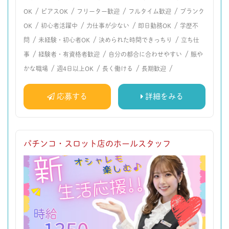
/
/
/
/
OK
ピアスOK
フリーター歓迎
フルタイム歓迎
ブランク
/
/
/
/
OK
初心者活躍中
力仕事が少ない
即日勤務OK
学歴不
/
/
/
問
未経験・初心者OK
決められた時間できっちり
立ち仕
/
/
/
事
経験者・有資格者歓迎
自分の都合に合わせやすい
賑や
/
/
/
/
かな職場
週4日以上OK
長く働ける
長期歓迎
応募する
詳細をみる
パチンコ・スロット店のホールスタッフ