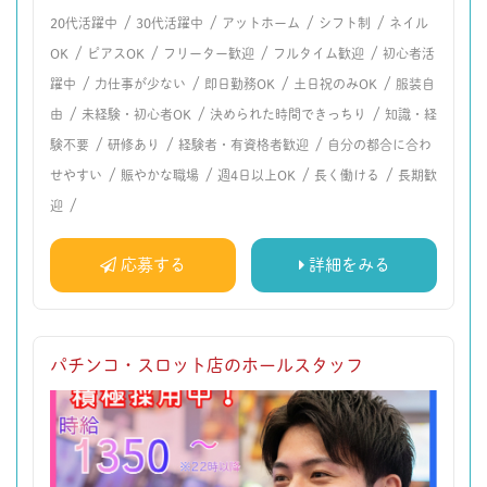
/
/
/
/
20代活躍中
30代活躍中
アットホーム
シフト制
ネイル
/
/
/
/
OK
ピアスOK
フリーター歓迎
フルタイム歓迎
初心者活
/
/
/
/
躍中
力仕事が少ない
即日勤務OK
土日祝のみOK
服装自
/
/
/
由
未経験・初心者OK
決められた時間できっちり
知識・経
/
/
/
験不要
研修あり
経験者・有資格者歓迎
自分の都合に合わ
/
/
/
/
せやすい
賑やかな職場
週4日以上OK
長く働ける
長期歓
/
迎
応募する
詳細をみる
パチンコ・スロット店のホールスタッフ