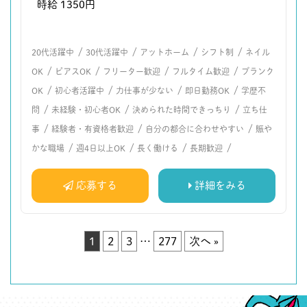
時給 1350円
/
/
/
/
20代活躍中
30代活躍中
アットホーム
シフト制
ネイル
/
/
/
/
OK
ピアスOK
フリーター歓迎
フルタイム歓迎
ブランク
/
/
/
/
OK
初心者活躍中
力仕事が少ない
即日勤務OK
学歴不
/
/
/
問
未経験・初心者OK
決められた時間できっちり
立ち仕
/
/
/
事
経験者・有資格者歓迎
自分の都合に合わせやすい
賑や
/
/
/
/
かな職場
週4日以上OK
長く働ける
長期歓迎
応募する
詳細をみる
1
2
3
…
277
次へ »