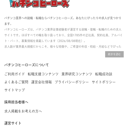
パチンコ業界への就職・転職ならパチンコヒーローズ。あなたにぴったりの求人が見つかり
ます。
パチンコヒーローズは、パチンコ業界従事経験者が運営する就職・復職・転職のための求人
サイトです。ほぼすべての職を取り扱っており、全国1785件の正社員、契約社員、アルバイ
ト・パート、募集情報を掲載しています（2026/08/08現在）。
求人数が業界最大規模だからこそ、様々な特徴や、ご希望の年収・時給・月給などでぴった
りな求人を探すことができ、ご利用者の約96%の方に「満足」とお答えいただいています。
掲載している求人は、すべて契約法人様から寄せられた正規の求人情報です。応募いただい
た内容はすぐに直接事業所に届くためスムーズに転職・復職できます。
パチンコヒーローズについて
ご利用ガイド
転職支援コンテンツ
業界研究コンテンツ
転職成功談
よくあるご質問
運営会社情報
プライバシーポリシー
サイトポリシー
サイトマップ
採用担当者様へ
求人掲載をお考えの方へ
運営サイト