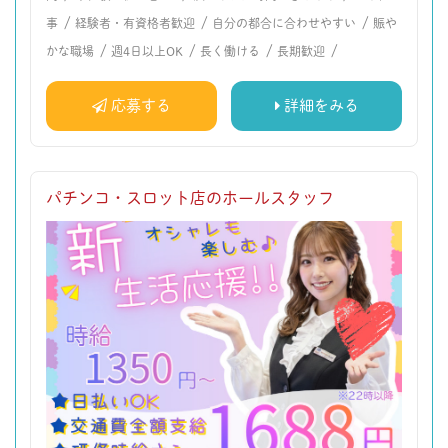
/
/
/
事
経験者・有資格者歓迎
自分の都合に合わせやすい
賑や
/
/
/
/
かな職場
週4日以上OK
長く働ける
長期歓迎
応募する
詳細をみる
パチンコ・スロット店のホールスタッフ