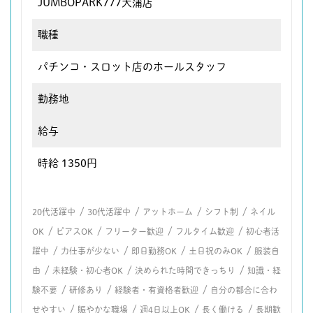
JUMBOPARK777大蒲店
職種
パチンコ・スロット店のホールスタッフ
勤務地
給与
時給 1350円
/
/
/
/
20代活躍中
30代活躍中
アットホーム
シフト制
ネイル
/
/
/
/
OK
ピアスOK
フリーター歓迎
フルタイム歓迎
初心者活
/
/
/
/
躍中
力仕事が少ない
即日勤務OK
土日祝のみOK
服装自
/
/
/
由
未経験・初心者OK
決められた時間できっちり
知識・経
/
/
/
験不要
研修あり
経験者・有資格者歓迎
自分の都合に合わ
/
/
/
/
せやすい
賑やかな職場
週4日以上OK
長く働ける
長期歓