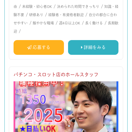
/
/
/
由
未経験・初心者OK
決められた時間できっちり
知識・経
/
/
/
験不要
研修あり
経験者・有資格者歓迎
自分の都合に合わ
/
/
/
/
せやすい
賑やかな職場
週4日以上OK
長く働ける
長期歓
/
迎
応募する
詳細をみる
パチンコ・スロット店のホールスタッフ