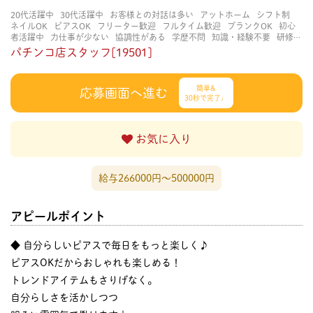
20代活躍中
30代活躍中
お客様との対話は多い
アットホーム
シフト制
ネイルOK
ピアスOK
フリーター歓迎
フルタイム歓迎
ブランクOK
初心
者活躍中
力仕事が少ない
協調性がある
学歴不問
知識・経験不要
研修あ
り
立ち仕事
経験者・有資格者歓迎
茶髪OK
賑やかな職場
長く働ける
パチンコ店スタッフ[19501]
長期歓迎
簡単&
応募画面へ進む
30秒で完了♩
お気に入り
給与266000円〜500000円
アピールポイント
◆ 自分らしいピアスで毎日をもっと楽しく♪
ピアスOKだからおしゃれも楽しめる！
トレンドアイテムもさりげなく。
自分らしさを活かしつつ