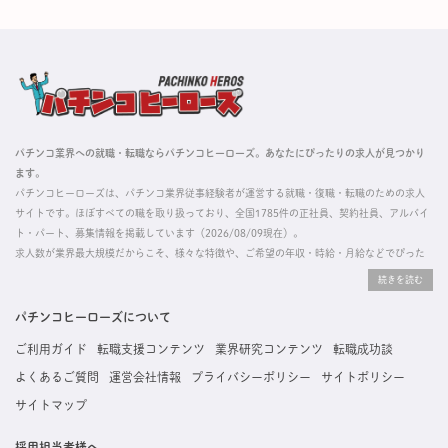
パチンコ業界への就職・転職ならパチンコヒーローズ。あなたにぴったりの求人が見つかり
ます。
パチンコヒーローズは、パチンコ業界従事経験者が運営する就職・復職・転職のための求人
サイトです。ほぼすべての職を取り扱っており、全国1785件の正社員、契約社員、アルバイ
ト・パート、募集情報を掲載しています（2026/08/09現在）。
求人数が業界最大規模だからこそ、様々な特徴や、ご希望の年収・時給・月給などでぴった
りな求人を探すことができ、ご利用者の約96%の方に「満足」とお答えいただいています。
掲載している求人は、すべて契約法人様から寄せられた正規の求人情報です。応募いただい
た内容はすぐに直接事業所に届くためスムーズに転職・復職できます。
パチンコヒーローズについて
ご利用ガイド
転職支援コンテンツ
業界研究コンテンツ
転職成功談
よくあるご質問
運営会社情報
プライバシーポリシー
サイトポリシー
サイトマップ
採用担当者様へ