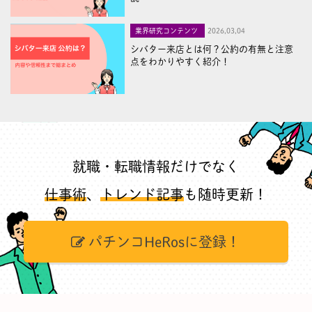
業界研究コンテンツ
2026,03,04
シバター来店とは何？公約の有無と注意
点をわかりやすく紹介！
就職・転職情報だけでなく
仕事術
、
トレンド記事
も随時更新！
パチンコHeRosに登録！