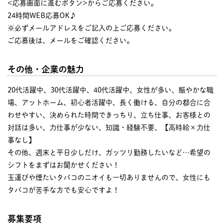
<応募画面に進むボタン>からご応募ください。
24時間WEB応募OK♪
※必ずメールアドレスをご記入の上ご応募ください。
ご応募後は、メールをご確認ください。
その他・企業の魅力
20代活躍中、30代活躍中、40代活躍中、女性が多い、賑やかな職
場、アットホーム、初心者活躍中、長く働ける、自分の都合に合
わせやすい、決められた時間できっちり、立ち仕事、お客様との
対話は多い、力仕事が少ない、知識・経験不要、【高時給×力仕
事なし】
その他、週末と平日少しだけ、ガッツリ勤務したいなど…希望の
シフトをまずはお聞かせください！
玉運びや煙たいタバコのニオイも一切ありませんので、女性にも
タバコが苦手な方でも安心ですよ！
募集要項