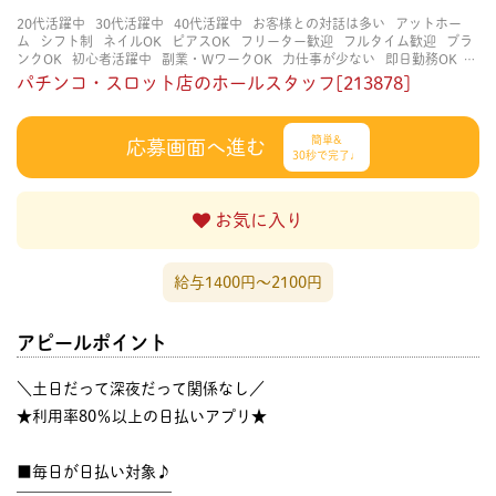
20代活躍中
30代活躍中
40代活躍中
お客様との対話は多い
アットホー
ム
シフト制
ネイルOK
ピアスOK
フリーター歓迎
フルタイム歓迎
ブラ
ンクOK
初心者活躍中
副業・WワークOK
力仕事が少ない
即日勤務OK
土日祝のみOK
学歴不問
服装自由
未経験・初心者OK
決められた時間でき
パチンコ・スロット店のホールスタッフ[213878]
っちり
知識・経験不要
立ち仕事
経験者・有資格者歓迎
自分の都合に合
わせやすい
茶髪OK
賑やかな職場
週4日以上OK
長く働ける
長期歓迎
髪型自由
髪色自由
簡単&
応募画面へ進む
30秒で完了♩
お気に入り
給与1400円〜2100円
アピールポイント
＼土日だって深夜だって関係なし／
★利用率80％以上の日払いアプリ★
■毎日が日払い対象♪