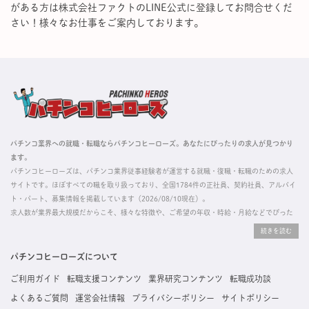
がある方は株式会社ファクトのLINE公式に登録してお問合せくだ
さい！様々なお仕事をご案内しております。
パチンコ業界への就職・転職ならパチンコヒーローズ。あなたにぴったりの求人が見つかり
ます。
パチンコヒーローズは、パチンコ業界従事経験者が運営する就職・復職・転職のための求人
サイトです。ほぼすべての職を取り扱っており、全国1784件の正社員、契約社員、アルバイ
ト・パート、募集情報を掲載しています（2026/08/10現在）。
求人数が業界最大規模だからこそ、様々な特徴や、ご希望の年収・時給・月給などでぴった
りな求人を探すことができ、ご利用者の約96%の方に「満足」とお答えいただいています。
掲載している求人は、すべて契約法人様から寄せられた正規の求人情報です。応募いただい
た内容はすぐに直接事業所に届くためスムーズに転職・復職できます。
パチンコヒーローズについて
ご利用ガイド
転職支援コンテンツ
業界研究コンテンツ
転職成功談
よくあるご質問
運営会社情報
プライバシーポリシー
サイトポリシー