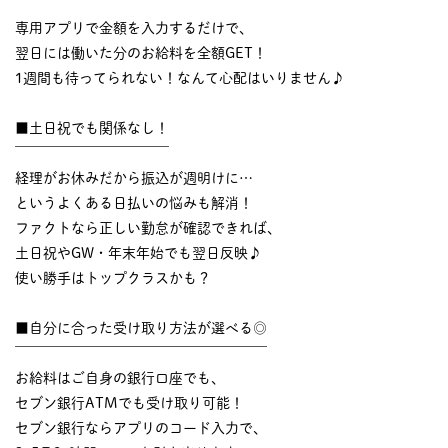
￣￣￣￣￣￣￣￣￣￣
専用アプリで金額を入力するだけで、
翌日には働いた分のお給料を全額GET！
1週間も待ってられない！なんて心配はいりません♪
■土日祝でも関係なし！
￣￣￣￣￣￣￣￣￣￣￣
経理がお休みだから振込が週明けに…
というよくある日払いの悩みも解消！
ファクトなら正しい勤怠が確認できれば、
土日祝やGW・年末年始でも翌日反映♪
使い勝手はトップクラスかも？
■自分に合った受け取り方法が選べる◎
￣￣￣￣￣￣￣￣￣￣￣￣￣￣￣￣￣￣
お給料はご自身の銀行口座でも、
セブン銀行ATMでも受け取り可能！
セブン銀行ならアプリのコード入力で、