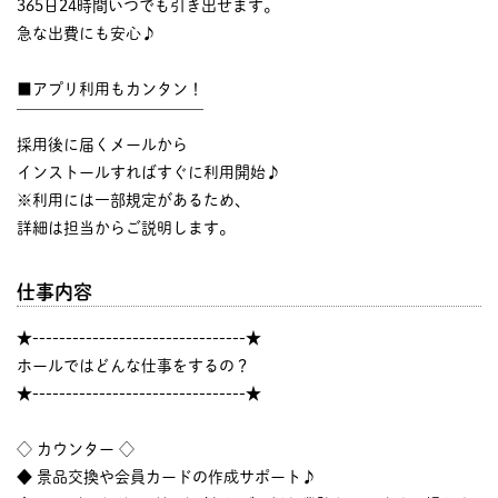
365日24時間いつでも引き出せます。
急な出費にも安心♪
■アプリ利用もカンタン！
￣￣￣￣￣￣￣￣￣￣￣￣
採用後に届くメールから
インストールすればすぐに利用開始♪
※利用には一部規定があるため、
詳細は担当からご説明します。
仕事内容
★--------------------------------★
ホールではどんな仕事をするの？
★--------------------------------★
◇ カウンター ◇
◆ 景品交換や会員カードの作成サポート♪