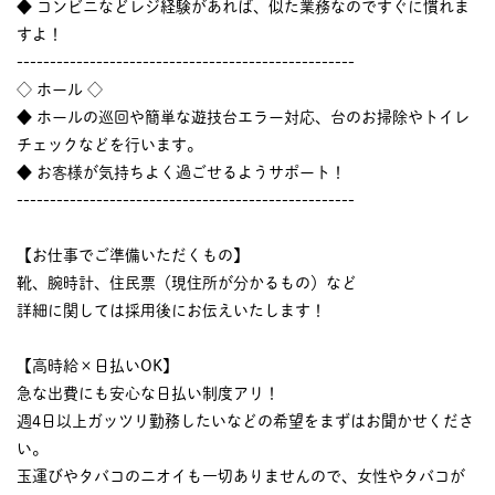
◆ コンビニなどレジ経験があれば、似た業務なのですぐに慣れま
すよ！
---------------------------------------------------
◇ ホール ◇
◆ ホールの巡回や簡単な遊技台エラー対応、台のお掃除やトイレ
チェックなどを行います。
◆ お客様が気持ちよく過ごせるようサポート！
---------------------------------------------------
【お仕事でご準備いただくもの】
靴、腕時計、住民票（現住所が分かるもの）など
詳細に関しては採用後にお伝えいたします！
【高時給×日払いOK】
急な出費にも安心な日払い制度アリ！
週4日以上ガッツリ勤務したいなどの希望をまずはお聞かせくださ
い。
玉運びやタバコのニオイも一切ありませんので、女性やタバコが