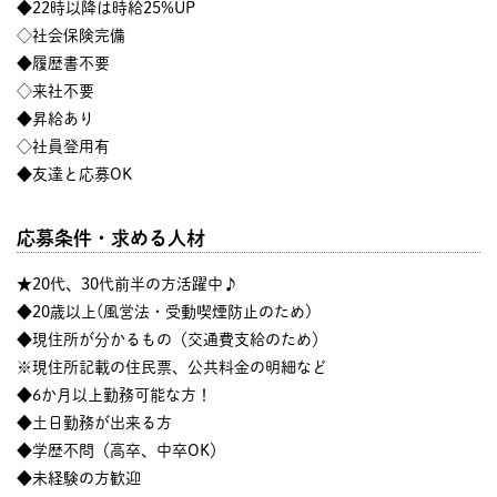
◆22時以降は時給25%UP
◇社会保険完備
◆履歴書不要
◇来社不要
◆昇給あり
◇社員登用有
◆友達と応募OK
応募条件・求める人材
★20代、30代前半の方活躍中♪
◆20歳以上(風営法・受動喫煙防止のため)
◆現住所が分かるもの（交通費支給のため）
※現住所記載の住民票、公共料金の明細など
◆6か月以上勤務可能な方！
◆土日勤務が出来る方
◆学歴不問（高卒、中卒OK）
◆未経験の方歓迎