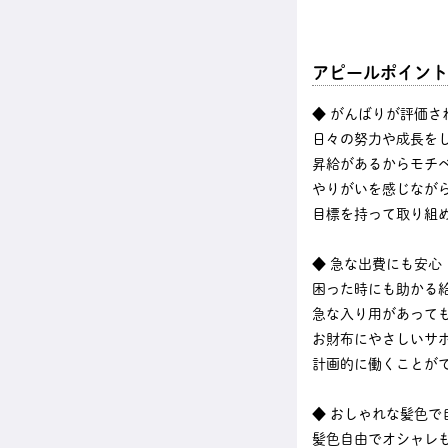
アピールポイント
◆ がんばりが評価さ
日々の努力や成長を
昇給があるからモチベ
やりがいを感じなが
目標を持って取り組
◆ 急な出費にも安心
困った時にも助かる
急な入り用があって
お財布にやさしいサ
計画的に働くことが
◆ おしゃれな髪色で
髪色自由でオシャレ