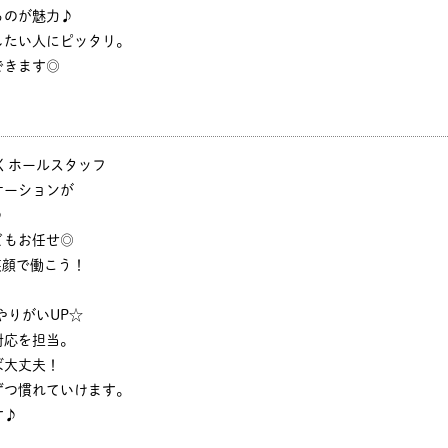
るのが魅力♪
したい人にピッタリ。
できます◎
くホールスタッフ
ケーションが
♪
どもお任せ◎
で笑顔で働こう！
やりがいUP☆
対応を担当。
ば大丈夫！
ずつ慣れていけます。
す♪