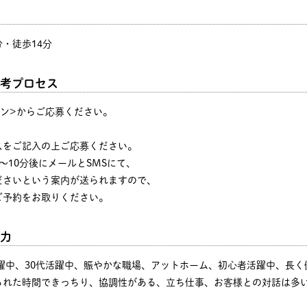
分・徒歩14分
考プロセス
タン>からご応募ください。
♪
スをご記入の上ご応募ください。
～10分後にメールとSMSにて、
ださいという案内が送られますので、
ご予約をお取りください。
力
活躍中、30代活躍中、賑やかな職場、アットホーム、初心者活躍中、長
られた時間できっちり、協調性がある、立ち仕事、お客様との対話は多