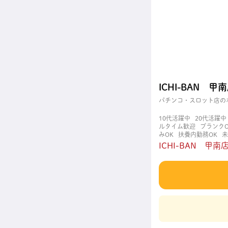
ICHI-BAN
パチンコ・スロット店の
10代活躍中
20代活躍中
ルタイム歓迎
ブランクO
みOK
扶養内勤務OK
未
自分の都合に合わせやす
ICHI-BAN 甲南