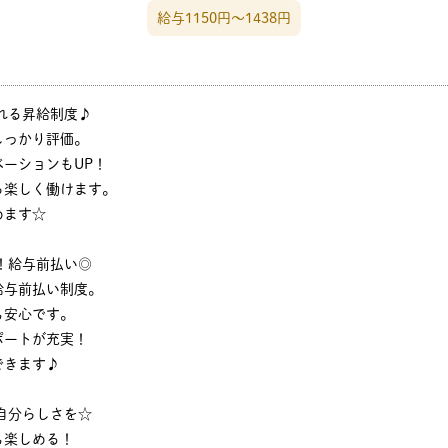
給与1150円〜1438円
れる昇給制度♪
しっかり評価。
ーションもUP！
ら楽しく働けます。
めます☆
！給与前払い◎
給与前払い制度。
も安心です。
ポートが充実！
できます♪
自分らしさを☆
も楽しめる！