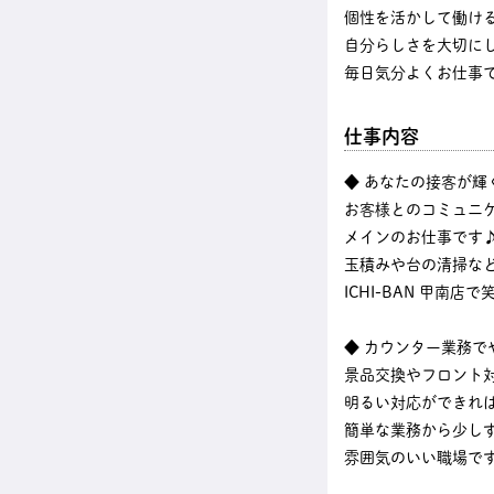
個性を活かして働け
自分らしさを大切に
毎日気分よくお仕事
仕事内容
◆ あなたの接客が輝
お客様とのコミュニ
メインのお仕事です
玉積みや台の清掃な
ICHI-BAN 甲南店
◆ カウンター業務で
景品交換やフロント
明るい対応ができれ
簡単な業務から少し
雰囲気のいい職場で