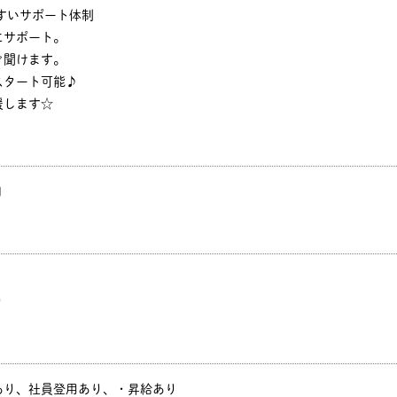
すいサポート体制
にサポート。
ぐ聞けます。
スタート可能♪
援します☆
円
り
あり、社員登用あり、・昇給あり