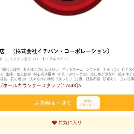
 甲南店 （株式会社イチバン・コーポレーション）
ホールスタッフ求人（パート・アルバイト）
30代活躍中
お客様との対話は多い
アットホーム
シフト制
ネイルOK
ピアス
K
主婦・主夫歓迎
初心者活躍中
副業・WワークOK
力仕事が少ない
協調性が
経験・初心者OK
決められた時間できっちり
知識・経験不要
研修あり
立ち仕
い
茶髪OK
賑やかな職場
週4日以上OK
長く働ける
長期歓迎
髪色自由
店/ホールカウンタースタッフ[17448]A
簡単&
応募画面へ進む
30秒で完了♩
お気に入り