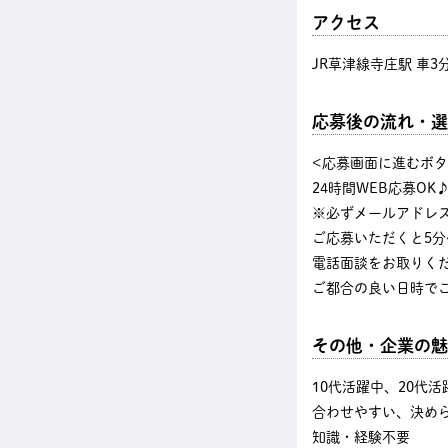
アクセス
JR草津線寺庄駅 車3
応募後の流れ・選
<応募画面に進むボ
24時間WEB応募OK
※必ずメールアドレ
ご応募いただくと5分
電話面談をお取りく
ご都合の良い日時で
その他・企業の魅
10代活躍中、20代
合わせやすい、決め
知識・経験不要