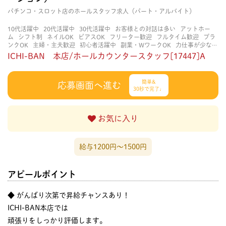
パチンコ・スロット店のホールスタッフ求人（パート・アルバイト）
10代活躍中
20代活躍中
30代活躍中
お客様との対話は多い
アットホー
ム
シフト制
ネイルOK
ピアスOK
フリーター歓迎
フルタイム歓迎
ブラ
ンクOK
主婦・主夫歓迎
初心者活躍中
副業・WワークOK
力仕事が少な
い
協調性がある
大学生歓迎
平日のみOK
扶養内勤務OK
未経験・初心者
ICHI-BAN 本店/ホールカウンタースタッフ[17447]A
OK
決められた時間できっちり
知識・経験不要
研修あり
立ち仕事
経験
者・有資格者歓迎
自分の都合に合わせやすい
茶髪OK
賑やかな職場
週4
日以上OK
長く働ける
長期歓迎
髪色自由
簡単&
応募画面へ進む
30秒で完了♩
お気に入り
給与1200円〜1500円
アピールポイント
◆ がんばり次第で昇給チャンスあり！
ICHI-BAN本店では
頑張りをしっかり評価します。