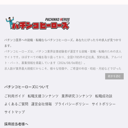
パチンコ業界への就職・転職ならパチンコヒーローズ。あなたにぴったりの求人が見つかり
ます。
パチンコヒーローズは、パチンコ業界従事経験者が運営する就職・復職・転職のための求人
サイトです。ほぼすべての職を取り扱っており、全国1785件の正社員、契約社員、アルバイ
ト・パート、募集情報を掲載しています（2026/08/06現在）。
求人数が業界最大規模だからこそ、様々な特徴や、ご希望の年収・時給・月給などでぴった
りな求人を探すことができ、ご利用者の約96%の方に「満足」とお答えいただいています。
掲載している求人は、すべて契約法人様から寄せられた正規の求人情報です。応募いただい
た内容はすぐに直接事業所に届くためスムーズに転職・復職できます。
パチンコヒーローズについて
ご利用ガイド
転職支援コンテンツ
業界研究コンテンツ
転職成功談
よくあるご質問
運営会社情報
プライバシーポリシー
サイトポリシー
サイトマップ
採用担当者様へ