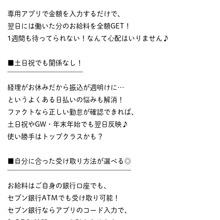
￣￣￣￣￣￣￣￣￣￣
専用アプリで金額を入力するだけで、
翌日には働いた分のお給料を全額GET！
1週間も待ってられない！なんて心配はいりません♪
■土日祝でも関係なし！
￣￣￣￣￣￣￣￣￣￣￣
経理がお休みだから振込が週明けに…
というよくある日払いの悩みも解消！
ファクトなら正しい勤怠が確認できれば、
土日祝やGW・年末年始でも翌日反映♪
使い勝手はトップクラスかも？
■自分に合った受け取り方法が選べる◎
￣￣￣￣￣￣￣￣￣￣￣￣￣￣￣￣￣￣
お給料はご自身の銀行口座でも、
セブン銀行ATMでも受け取り可能！
セブン銀行ならアプリのコード入力で、