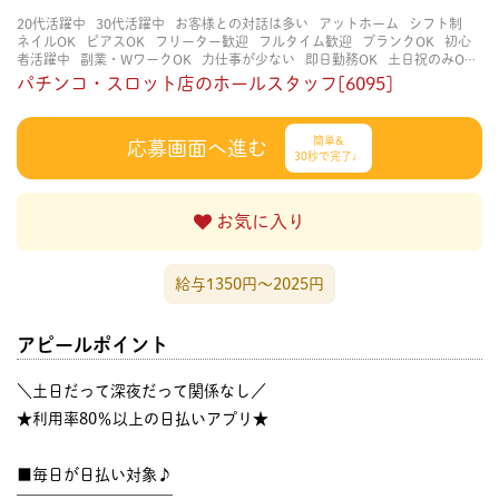
20代活躍中
30代活躍中
お客様との対話は多い
アットホーム
シフト制
ネイルOK
ピアスOK
フリーター歓迎
フルタイム歓迎
ブランクOK
初心
者活躍中
副業・WワークOK
力仕事が少ない
即日勤務OK
土日祝のみOK
学歴不問
服装自由
未経験・初心者OK
決められた時間できっちり
知識・
パチンコ・スロット店のホールスタッフ[6095]
経験不要
立ち仕事
経験者・有資格者歓迎
自分の都合に合わせやすい
茶
髪OK
賑やかな職場
週4日以上OK
長く働ける
長期歓迎
髪型自由
髪色
自由
簡単&
応募画面へ進む
30秒で完了♩
お気に入り
給与1350円〜2025円
アピールポイント
＼土日だって深夜だって関係なし／
★利用率80％以上の日払いアプリ★
■毎日が日払い対象♪