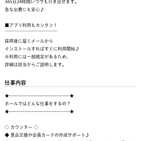
365日24時間いつでも引き出せます。
急な出費にも安心♪
■アプリ利用もカンタン！
￣￣￣￣￣￣￣￣￣￣￣￣
採用後に届くメールから
インストールすればすぐに利用開始♪
※利用には一部規定があるため、
詳細は担当からご説明します。
仕事内容
★--------------------------------★
ホールではどんな仕事をするの？
★--------------------------------★
◇ カウンター ◇
◆ 景品交換や会員カードの作成サポート♪