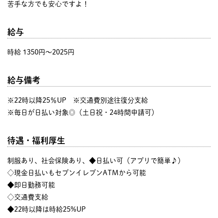
苦手な方でも安心ですよ！
給与
時給 1350円〜2025円
給与備考
※22時以降25％UP ※交通費別途往復分支給
※毎日が日払い対象◎（土日祝・24時間申請可）
待遇・福利厚生
制服あり、社会保険あり、◆日払い可（アプリで簡単♪）
◇現金日払いもセブンイレブンATMから可能
◆即日勤務可能
◇交通費支給
◆22時以降は時給25%UP