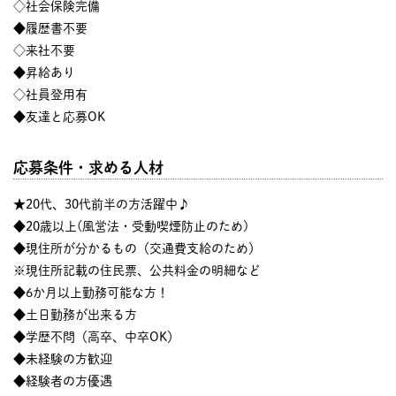
◇社会保険完備
◆履歴書不要
◇来社不要
◆昇給あり
◇社員登用有
◆友達と応募OK
応募条件・求める人材
★20代、30代前半の方活躍中♪
◆20歳以上(風営法・受動喫煙防止のため)
◆現住所が分かるもの（交通費支給のため）
※現住所記載の住民票、公共料金の明細など
◆6か月以上勤務可能な方！
◆土日勤務が出来る方
◆学歴不問（高卒、中卒OK）
◆未経験の方歓迎
◆経験者の方優遇