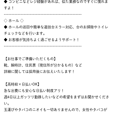
◆ コンビニなどレジ経験があれば、似た業務なのですぐに慣れま
すよ！
---------------------------------------------------
◇ ホール ◇
◆ ホールの巡回や簡単な遊技台エラー対応、台のお掃除やトイレ
チェックなどを行います。
◆ お客様が気持ちよく過ごせるようサポート！
---------------------------------------------------
【お仕事でご準備いただくもの】
靴、腕時計、住民票（現住所が分かるもの）など
詳細に関しては採用後にお伝えいたします！
【高時給×日払いOK】
急な出費にも安心な日払い制度アリ！
週4日以上ガッツリ勤務したいなどの希望をまずはお聞かせくださ
い。
玉運びやタバコのニオイも一切ありませんので、女性やタバコが