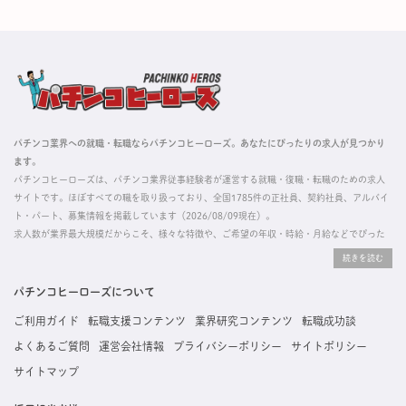
パチンコ業界への就職・転職ならパチンコヒーローズ。あなたにぴったりの求人が見つかり
ます。
パチンコヒーローズは、パチンコ業界従事経験者が運営する就職・復職・転職のための求人
サイトです。ほぼすべての職を取り扱っており、全国1785件の正社員、契約社員、アルバイ
ト・パート、募集情報を掲載しています（2026/08/09現在）。
求人数が業界最大規模だからこそ、様々な特徴や、ご希望の年収・時給・月給などでぴった
りな求人を探すことができ、ご利用者の約96%の方に「満足」とお答えいただいています。
掲載している求人は、すべて契約法人様から寄せられた正規の求人情報です。応募いただい
た内容はすぐに直接事業所に届くためスムーズに転職・復職できます。
パチンコヒーローズについて
ご利用ガイド
転職支援コンテンツ
業界研究コンテンツ
転職成功談
よくあるご質問
運営会社情報
プライバシーポリシー
サイトポリシー
サイトマップ