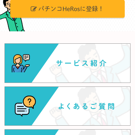
パチンコHeRosに登録！