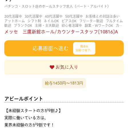
パチンコ・スロット店のホールスタッフ求人（パート・アルバイト）
20代活躍中
30代活躍中
40代活躍中
50代活躍中
お客様との対話は多い
アットホーム
シフト制
ネイルOK
ピアスOK
フリーター歓迎
フルタイム
歓迎
ブランクOK
主婦・主夫歓迎
初心者活躍中
副業・WワークOK
力仕
事が少ない
大学生歓迎
学歴不問
扶養内勤務OK
決められた時間できっち
メッセ 三鷹新館ホール/カウンタースタッフ[10816]A
り
男性が多い
知識・経験不要
研修あり
立ち仕事
経験者・有資格者歓
迎
茶髪OK
賑やかな職場
週4日以上OK
長く働ける
長期歓迎
簡単&
応募画面へ進む
30秒で完了♩
お気に入り
給与1450円〜1813円
アピールポイント
【未経験スタートの方が9割♪】
実際に働いている方は、
業界未経験の方が9割です！