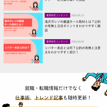
業界研究コンテンツ
2026,05,23
滝沢ガレソの厳選ホール取材とは？公約
の有無と注目ポイントをわかりやすく解
説
業界研究コンテンツ
2026,03,04
シバター来店とは何？公約の有無と注意
点をわかりやすく紹介！
就職・転職情報だけでなく
仕事術
、
トレンド記事
も随時更新！