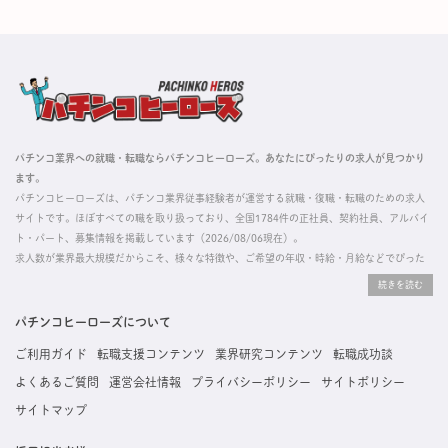
パチンコ業界への就職・転職ならパチンコヒーローズ。あなたにぴったりの求人が見つかり
ます。
パチンコヒーローズは、パチンコ業界従事経験者が運営する就職・復職・転職のための求人
サイトです。ほぼすべての職を取り扱っており、全国1784件の正社員、契約社員、アルバイ
ト・パート、募集情報を掲載しています（2026/08/06現在）。
求人数が業界最大規模だからこそ、様々な特徴や、ご希望の年収・時給・月給などでぴった
りな求人を探すことができ、ご利用者の約96%の方に「満足」とお答えいただいています。
掲載している求人は、すべて契約法人様から寄せられた正規の求人情報です。応募いただい
た内容はすぐに直接事業所に届くためスムーズに転職・復職できます。
パチンコヒーローズについて
ご利用ガイド
転職支援コンテンツ
業界研究コンテンツ
転職成功談
よくあるご質問
運営会社情報
プライバシーポリシー
サイトポリシー
サイトマップ