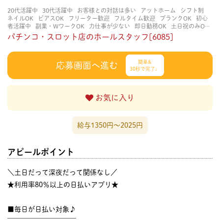
20代活躍中
30代活躍中
お客様との対話は多い
アットホーム
シフト制
ネイルOK
ピアスOK
フリーター歓迎
フルタイム歓迎
ブランクOK
初心
者活躍中
副業・WワークOK
力仕事が少ない
即日勤務OK
土日祝のみOK
学歴不問
服装自由
未経験・初心者OK
決められた時間できっちり
知識・
パチンコ・スロット店のホールスタッフ[6085]
経験不要
立ち仕事
経験者・有資格者歓迎
自分の都合に合わせやすい
茶
髪OK
賑やかな職場
週4日以上OK
長く働ける
長期歓迎
髪型自由
髪色
自由
簡単&
応募画面へ進む
30秒で完了♩
お気に入り
給与1350円〜2025円
アピールポイント
＼土日だって深夜だって関係なし／
★利用率80％以上の日払いアプリ★
■毎日が日払い対象♪