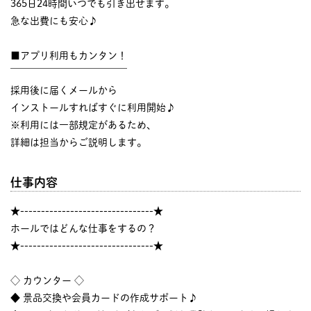
365日24時間いつでも引き出せます。
急な出費にも安心♪
■アプリ利用もカンタン！
￣￣￣￣￣￣￣￣￣￣￣￣
採用後に届くメールから
インストールすればすぐに利用開始♪
※利用には一部規定があるため、
詳細は担当からご説明します。
仕事内容
★--------------------------------★
ホールではどんな仕事をするの？
★--------------------------------★
◇ カウンター ◇
◆ 景品交換や会員カードの作成サポート♪