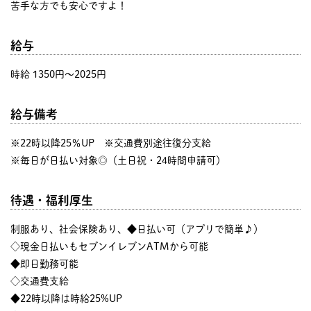
苦手な方でも安心ですよ！
給与
時給 1350円〜2025円
給与備考
※22時以降25％UP ※交通費別途往復分支給
※毎日が日払い対象◎（土日祝・24時間申請可）
待遇・福利厚生
制服あり、社会保険あり、◆日払い可（アプリで簡単♪）
◇現金日払いもセブンイレブンATMから可能
◆即日勤務可能
◇交通費支給
◆22時以降は時給25%UP