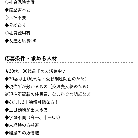
◇社会保険完備
◆履歴書不要
◇来社不要
◆昇給あり
◇社員登用有
◆友達と応募OK
応募条件・求める人材
★20代、30代前半の方活躍中♪
◆20歳以上(風営法・受動喫煙防止のため)
◆現住所が分かるもの（交通費支給のため）
※現住所記載の住民票、公共料金の明細など
◆6か月以上勤務可能な方！
◆土日勤務が出来る方
◆学歴不問（高卒、中卒OK）
◆未経験の方歓迎
◆経験者の方優遇