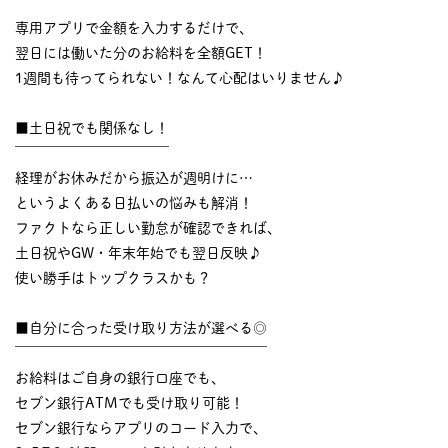
￣￣￣￣￣￣￣￣￣￣
専用アプリで金額を入力するだけで、
翌日には働いた分のお給料を全額GET！
1週間も待ってられない！なんて心配はいりません♪
■土日祝でも関係なし！
￣￣￣￣￣￣￣￣￣￣￣
経理がお休みだから振込が週明けに…
というよくある日払いの悩みも解消！
ファクトなら正しい勤怠が確認できれば、
土日祝やGW・年末年始でも翌日反映♪
使い勝手はトップクラスかも？
■自分に合った受け取り方法が選べる◎
￣￣￣￣￣￣￣￣￣￣￣￣￣￣￣￣￣￣
お給料はご自身の銀行口座でも、
セブン銀行ATMでも受け取り可能！
セブン銀行ならアプリのコード入力で、