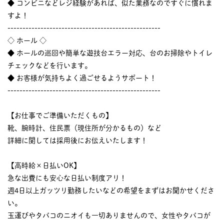
◆ コンビニなどレジ経験があれば、似た業務なのですぐに慣れま
すよ！
---------------------------------------------------
◇ ホール ◇
◆ ホールの巡回や簡単な遊技台エラー対応、台のお掃除やトイレ
チェックなどを行います。
◆ お客様が気持ちよく過ごせるようサポート！
---------------------------------------------------
【お仕事でご準備いただくもの】
靴、腕時計、住民票（現住所が分かるもの）など
詳細に関しては採用後にお伝えいたします！
【高時給×日払いOK】
急な出費にも安心な日払い制度アリ！
週4日以上ガッツリ勤務したいなどの希望をまずはお聞かせくださ
い。
玉運びやタバコのニオイも一切ありませんので、女性やタバコが