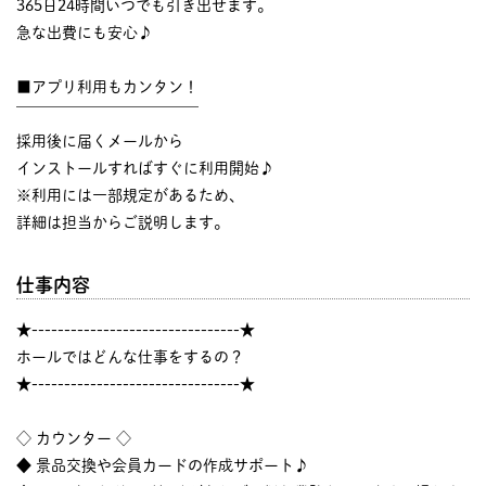
365日24時間いつでも引き出せます。
急な出費にも安心♪
■アプリ利用もカンタン！
￣￣￣￣￣￣￣￣￣￣￣￣
採用後に届くメールから
インストールすればすぐに利用開始♪
※利用には一部規定があるため、
詳細は担当からご説明します。
仕事内容
★--------------------------------★
ホールではどんな仕事をするの？
★--------------------------------★
◇ カウンター ◇
◆ 景品交換や会員カードの作成サポート♪