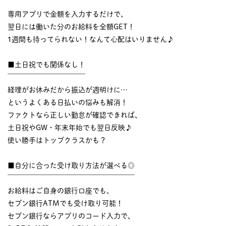
￣￣￣￣￣￣￣￣￣￣
専用アプリで金額を入力するだけで、
翌日には働いた分のお給料を全額GET！
1週間も待ってられない！なんて心配はいりません♪
■土日祝でも関係なし！
￣￣￣￣￣￣￣￣￣￣￣
経理がお休みだから振込が週明けに…
というよくある日払いの悩みも解消！
ファクトなら正しい勤怠が確認できれば、
土日祝やGW・年末年始でも翌日反映♪
使い勝手はトップクラスかも？
■自分に合った受け取り方法が選べる◎
￣￣￣￣￣￣￣￣￣￣￣￣￣￣￣￣￣￣
お給料はご自身の銀行口座でも、
セブン銀行ATMでも受け取り可能！
セブン銀行ならアプリのコード入力で、