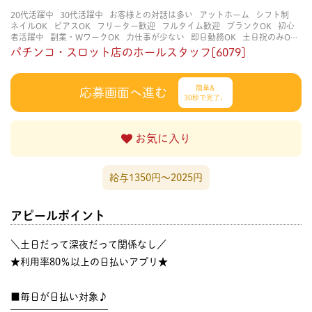
20代活躍中
30代活躍中
お客様との対話は多い
アットホーム
シフト制
ネイルOK
ピアスOK
フリーター歓迎
フルタイム歓迎
ブランクOK
初心
者活躍中
副業・WワークOK
力仕事が少ない
即日勤務OK
土日祝のみOK
学歴不問
服装自由
未経験・初心者OK
決められた時間できっちり
知識・
パチンコ・スロット店のホールスタッフ[6079]
経験不要
立ち仕事
経験者・有資格者歓迎
自分の都合に合わせやすい
茶
髪OK
賑やかな職場
週4日以上OK
長く働ける
長期歓迎
髪型自由
髪色
自由
簡単&
応募画面へ進む
30秒で完了♩
お気に入り
給与1350円〜2025円
アピールポイント
＼土日だって深夜だって関係なし／
★利用率80％以上の日払いアプリ★
■毎日が日払い対象♪