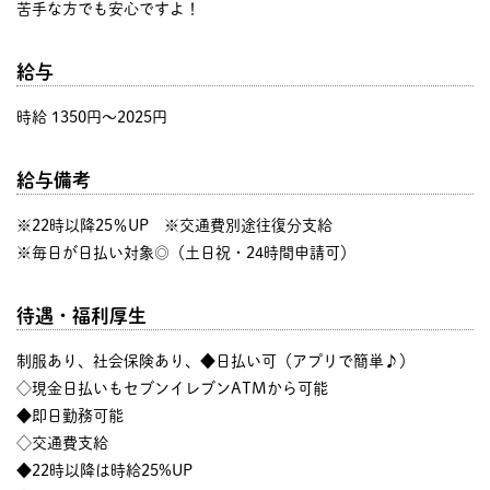
苦手な方でも安心ですよ！
給与
時給 1350円〜2025円
給与備考
※22時以降25％UP ※交通費別途往復分支給
※毎日が日払い対象◎（土日祝・24時間申請可）
待遇・福利厚生
制服あり、社会保険あり、◆日払い可（アプリで簡単♪）
◇現金日払いもセブンイレブンATMから可能
◆即日勤務可能
◇交通費支給
◆22時以降は時給25%UP