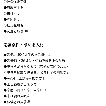
◇社会保険完備
◆履歴書不要
◇来社不要
◆昇給あり
◇社員登用有
◆友達と応募OK
応募条件・求める人材
★20代、30代前半の方活躍中♪
◆20歳以上(風営法・受動喫煙防止のため)
◆現住所が分かるもの（交通費支給のため）
※現住所記載の住民票、公共料金の明細など
◆6か月以上勤務可能な方！
◆土日勤務が出来る方
◆学歴不問（高卒、中卒OK）
◆未経験の方歓迎
◆経験者の方優遇