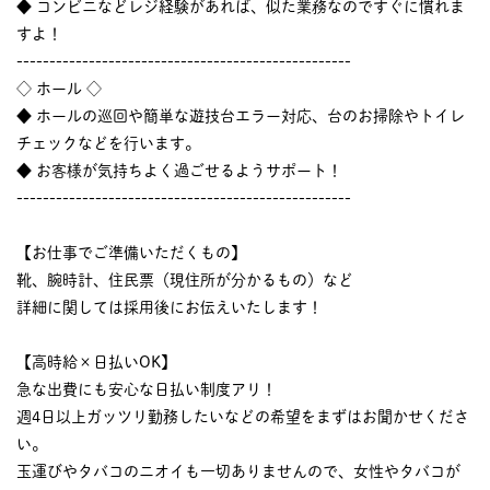
◆ コンビニなどレジ経験があれば、似た業務なのですぐに慣れま
すよ！
---------------------------------------------------
◇ ホール ◇
◆ ホールの巡回や簡単な遊技台エラー対応、台のお掃除やトイレ
チェックなどを行います。
◆ お客様が気持ちよく過ごせるようサポート！
---------------------------------------------------
【お仕事でご準備いただくもの】
靴、腕時計、住民票（現住所が分かるもの）など
詳細に関しては採用後にお伝えいたします！
【高時給×日払いOK】
急な出費にも安心な日払い制度アリ！
週4日以上ガッツリ勤務したいなどの希望をまずはお聞かせくださ
い。
玉運びやタバコのニオイも一切ありませんので、女性やタバコが