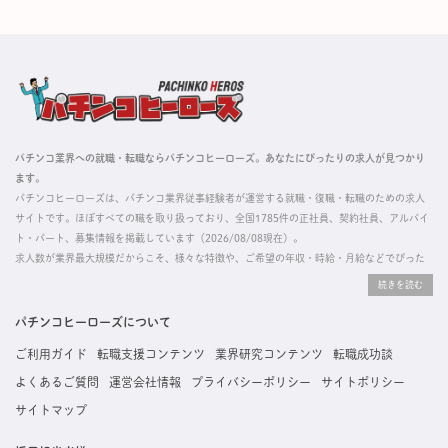
パチンコ業界への就職・転職ならパチンコヒーローズ。あなたにぴったりの求人が見つかり
ます。
パチンコヒーローズは、パチンコ業界従事経験者が運営する就職・復職・転職のための求人
サイトです。ほぼすべての職を取り扱っており、全国1785件の正社員、契約社員、アルバイ
ト・パート、募集情報を掲載しています（2026/08/08現在）。
求人数が業界最大規模だからこそ、様々な特徴や、ご希望の年収・時給・月給などでぴった
りな求人を探すことができ、ご利用者の約96%の方に「満足」とお答えいただいています。
掲載している求人は、すべて契約法人様から寄せられた正規の求人情報です。応募いただい
た内容はすぐに直接事業所に届くためスムーズに転職・復職できます。
パチンコヒーローズについて
ご利用ガイド
転職支援コンテンツ
業界研究コンテンツ
転職成功談
よくあるご質問
運営会社情報
プライバシーポリシー
サイトポリシー
サイトマップ