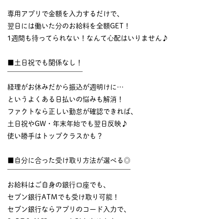
￣￣￣￣￣￣￣￣￣￣
専用アプリで金額を入力するだけで、
翌日には働いた分のお給料を全額GET！
1週間も待ってられない！なんて心配はいりません♪
■土日祝でも関係なし！
￣￣￣￣￣￣￣￣￣￣￣
経理がお休みだから振込が週明けに…
というよくある日払いの悩みも解消！
ファクトなら正しい勤怠が確認できれば、
土日祝やGW・年末年始でも翌日反映♪
使い勝手はトップクラスかも？
■自分に合った受け取り方法が選べる◎
￣￣￣￣￣￣￣￣￣￣￣￣￣￣￣￣￣￣
お給料はご自身の銀行口座でも、
セブン銀行ATMでも受け取り可能！
セブン銀行ならアプリのコード入力で、