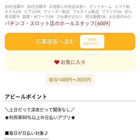
20代活躍中
30代活躍中
お客様との対話は多い
アットホーム
シフト制
ネイルOK
ピアスOK
フリーター歓迎
フルタイム歓迎
ブランクOK
初心
者活躍中
副業・WワークOK
力仕事が少ない
即日勤務OK
土日祝のみOK
学歴不問
服装自由
未経験・初心者OK
決められた時間できっちり
知識・
パチンコ・スロット店のホールスタッフ[6009]
経験不要
立ち仕事
経験者・有資格者歓迎
自分の都合に合わせやすい
茶
髪OK
賑やかな職場
週4日以上OK
長く働ける
長期歓迎
髪型自由
髪色
自由
簡単&
応募画面へ進む
30秒で完了♩
お気に入り
給与1400円〜2025円
アピールポイント
＼土日だって深夜だって関係なし／
★利用率80％以上の日払いアプリ★
■毎日が日払い対象♪