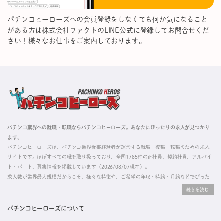
パチンコヒーローズへの会員登録をしなくても何か気になること
がある方は株式会社ファクトのLINE公式に登録してお問合せくだ
さい！様々なお仕事をご案内しております。
パチンコ業界への就職・転職ならパチンコヒーローズ。あなたにぴったりの求人が見つかり
ます。
パチンコヒーローズは、パチンコ業界従事経験者が運営する就職・復職・転職のための求人
サイトです。ほぼすべての職を取り扱っており、全国1785件の正社員、契約社員、アルバイ
ト・パート、募集情報を掲載しています（2026/08/07現在）。
求人数が業界最大規模だからこそ、様々な特徴や、ご希望の年収・時給・月給などでぴった
りな求人を探すことができ、ご利用者の約96%の方に「満足」とお答えいただいています。
掲載している求人は、すべて契約法人様から寄せられた正規の求人情報です。応募いただい
た内容はすぐに直接事業所に届くためスムーズに転職・復職できます。
パチンコヒーローズについて