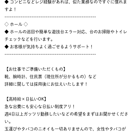
◆ コンビニなどレジ経験があれば、似た業務なのですぐに慣れま
すよ！
---------------------------------------------------
◇ ホール ◇
◆ ホールの巡回や簡単な遊技台エラー対応、台のお掃除やトイレ
チェックなどを行います。
◆ お客様が気持ちよく過ごせるようサポート！
---------------------------------------------------
【お仕事でご準備いただくもの】
靴、腕時計、住民票（現住所が分かるもの）など
詳細に関しては採用後にお伝えいたします！
【高時給×日払いOK】
急な出費にも安心な日払い制度アリ！
週4日以上ガッツリ勤務したいなどの希望をまずはお聞かせくださ
い。
玉運びやタバコのニオイも一切ありませんので、女性やタバコが