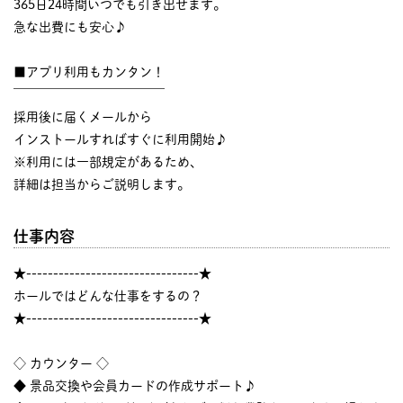
365日24時間いつでも引き出せます。
急な出費にも安心♪
■アプリ利用もカンタン！
￣￣￣￣￣￣￣￣￣￣￣￣
採用後に届くメールから
インストールすればすぐに利用開始♪
※利用には一部規定があるため、
詳細は担当からご説明します。
仕事内容
★--------------------------------★
ホールではどんな仕事をするの？
★--------------------------------★
◇ カウンター ◇
◆ 景品交換や会員カードの作成サポート♪