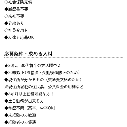
◇社会保険完備
◆履歴書不要
◇来社不要
◆昇給あり
◇社員登用有
◆友達と応募OK
応募条件・求める人材
★20代、30代前半の方活躍中♪
◆20歳以上(風営法・受動喫煙防止のため)
◆現住所が分かるもの（交通費支給のため）
※現住所記載の住民票、公共料金の明細など
◆6か月以上勤務可能な方！
◆土日勤務が出来る方
◆学歴不問（高卒、中卒OK）
◆未経験の方歓迎
◆経験者の方優遇