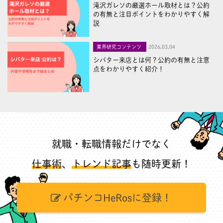
滝沢ガレソの厳選ホール取材とは？公約
の有無と注目ポイントをわかりやすく解
説
業界研究コンテンツ
2026,03,04
シバター来店とは何？公約の有無と注意
点をわかりやすく紹介！
就職・転職情報だけでなく
仕事術
、
トレンド記事
も随時更新！
パチンコHeRosに登録！