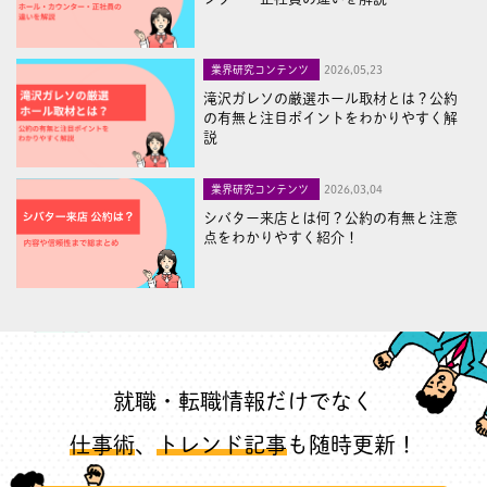
業界研究コンテンツ
2026,05,23
滝沢ガレソの厳選ホール取材とは？公約
の有無と注目ポイントをわかりやすく解
説
業界研究コンテンツ
2026,03,04
シバター来店とは何？公約の有無と注意
点をわかりやすく紹介！
就職・転職情報だけでなく
仕事術
、
トレンド記事
も随時更新！