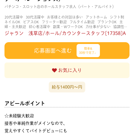
パチンコ・スロット店のホールスタッフ求人（パート・アルバイト）
20代活躍中
30代活躍中
お客様との対話は多い
アットホーム
シフト制
ネイルOK
ピアスOK
フリーター歓迎
フルタイム歓迎
ブランクOK
主
婦・主夫歓迎
初心者活躍中
副業・WワークOK
力仕事が少ない
協調性が
ある
即日勤務OK
土日祝のみOK
大学生歓迎
平日のみOK
扶養内勤務
ジャラン 浅草店/ホール/カウンタースタッフ[17358]A
OK
決められた時間できっちり
知識・経験不要
研修あり
立ち仕事
経験
者・有資格者歓迎
自分の都合に合わせやすい
賑やかな職場
週4日以上OK
長く働ける
長期歓迎
髪型自由
髪色自由
簡単&
応募画面へ進む
30秒で完了♩
お気に入り
給与1400円〜円
アピールポイント
☆未経験大歓迎
接客や単純作業がメインなので、
覚えやすくてバイトデビューにも