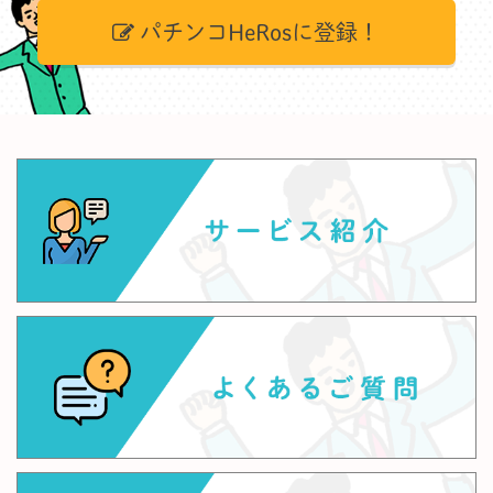
パチンコHeRosに登録！