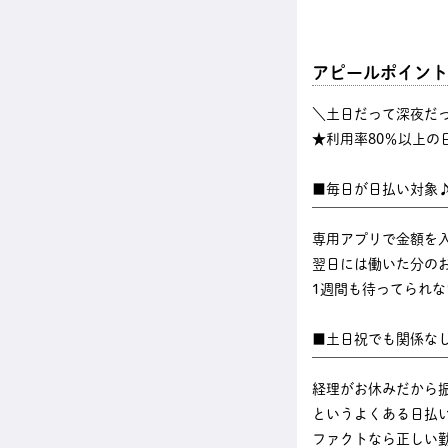
アピールポイント
＼土日だって深夜だ
★利用率80％以上の
■毎日が日払い対象
￣￣￣￣￣￣￣￣￣
専用アプリで金額を
翌日には働いた分のお
1週間も待ってられ
■土日祝でも関係な
￣￣￣￣￣￣￣￣￣
経理がお休みだから
というよくある日払
ファクトなら正しい