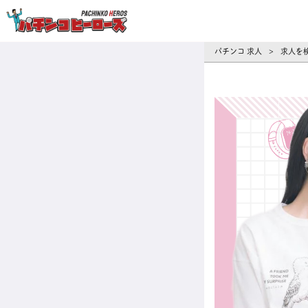
パチンコ求人・転職ならパチンコヒーロ
パチンコ 求人
求人を
>