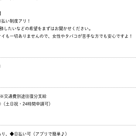
】
日払い制度アリ！
勤務したいなどの希望をまずはお聞かせください。
オイも一切ありませんので、女性やタバコが苦手な方でも安心ですよ！
円
P ※交通費別途往復分支給
（土日祝・24時間申請可）
あり、◆日払い可（アプリで簡単♪）