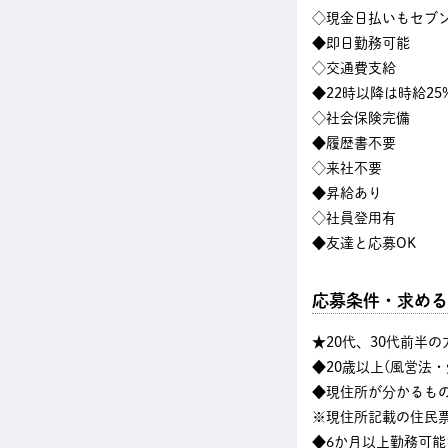
◇現金日払いもセブン
◆即日勤務可能
◇交通費支給
◆22時以降は時給25
◇社会保険完備
◆履歴書不要
◇来社不要
◆昇給あり
◇社員登用有
◆友達と応募OK
応募条件・求める
★20代、30代前半
◆20歳以上(風営法
◆現住所が分かるも
※現住所記載の住民
◆6か月以上勤務可能