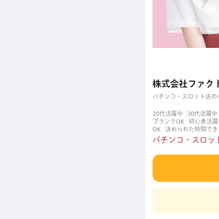
株式会社ファク
パチンコ・スロット店の
20代活躍中
30代活躍中
ブランクOK
初心者活躍
OK
決められた時間でき
職場
週4日以上OK
長
パチンコ・スロット