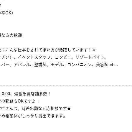
方
卒OK）
能な方大歓迎
去にこんな仕事をされてきた方が活躍しています！≫
ッチン）、イベントスタッフ、コンビニ、リゾートバイト、
バー、アパレル、塾講師、モデル、コンパニオン、美容師 etc..
:30、0:00、遅番急募店舗多数！
の勤務もOKですよ！
学生さんは、時差出勤など応相談です★
ため希望休がしっかり提出できます。