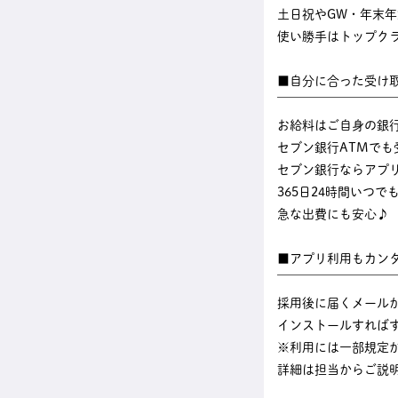
土日祝やGW・年末
使い勝手はトップク
■自分に合った受け
￣￣￣￣￣￣￣￣￣
お給料はご自身の銀
セブン銀行ATMでも
セブン銀行ならアプ
365日24時間いつ
急な出費にも安心♪
■アプリ利用もカン
￣￣￣￣￣￣￣￣￣
採用後に届くメール
インストールすれば
※利用には一部規定
詳細は担当からご説