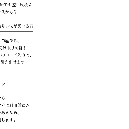
年始でも翌日反映♪
ラスかも？
取り方法が選べる◎
￣￣￣￣￣￣￣￣￣
行口座でも、
受け取り可能！
リのコード入力で、
でも引き出せます。
タン！
￣￣￣
から
すぐに利用開始♪
があるため、
明します。