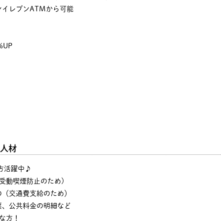
イレブンATMから可能
%UP
人材
の方活躍中♪
・受動喫煙防止のため)
の（交通費支給のため）
票、公共料金の明細など
な方！