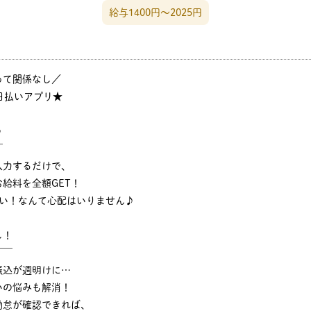
給与1400円〜2025円
って関係なし／
日払いアプリ★
♪
￣
入力するだけで、
給料を全額GET！
ない！なんて心配はいりません♪
し！
￣￣
振込が週明けに…
いの悩みも解消！
勤怠が確認できれば、