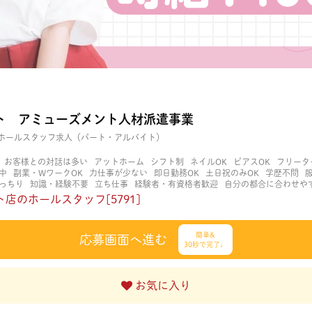
ト アミューズメント人材派遣事業
ホールスタッフ求人（パート・アルバイト）
お客様との対話は多い
アットホーム
シフト制
ネイルOK
ピアスOK
フリータ
中
副業・WワークOK
力仕事が少ない
即日勤務OK
土日祝のみOK
学歴不問
っちり
知識・経験不要
立ち仕事
経験者・有資格者歓迎
自分の都合に合わせや
く働ける
長期歓迎
髪型自由
髪色自由
店のホールスタッフ[5791]
簡単&
応募画面へ進む
30秒で完了♩
お気に入り