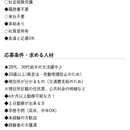
◇社会保険完備
◆履歴書不要
◇来社不要
◆昇給あり
◇社員登用有
◆友達と応募OK
応募条件・求める人材
★20代、30代前半の方活躍中♪
◆20歳以上(風営法・受動喫煙防止のため)
◆現住所が分かるもの（交通費支給のため）
※現住所記載の住民票、公共料金の明細など
◆6か月以上勤務可能な方！
◆土日勤務が出来る方
◆学歴不問（高卒、中卒OK）
◆未経験の方歓迎
◆経験者の方優遇