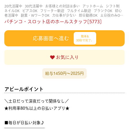
20代活躍中
30代活躍中
お客様との対話は多い
アットホーム
シフト制
ネイルOK
ピアスOK
フリーター歓迎
フルタイム歓迎
ブランクOK
初心
者活躍中
副業・WワークOK
力仕事が少ない
即日勤務OK
土日祝のみOK
学歴不問
服装自由
未経験・初心者OK
決められた時間できっちり
知識・
パチンコ・スロット店のホールスタッフ[5773]
経験不要
立ち仕事
経験者・有資格者歓迎
自分の都合に合わせやすい
茶
髪OK
賑やかな職場
週4日以上OK
長く働ける
長期歓迎
髪型自由
髪色
自由
簡単&
応募画面へ進む
30秒で完了♩
お気に入り
給与1450円〜2025円
アピールポイント
＼土日だって深夜だって関係なし／
★利用率80％以上の日払いアプリ★
■毎日が日払い対象♪