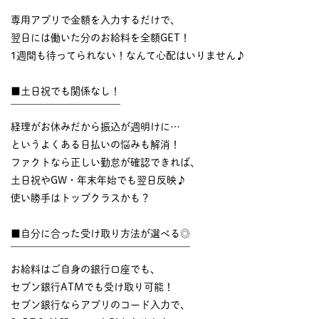
￣￣￣￣￣￣￣￣￣￣
専用アプリで金額を入力するだけで、
翌日には働いた分のお給料を全額GET！
1週間も待ってられない！なんて心配はいりません♪
■土日祝でも関係なし！
￣￣￣￣￣￣￣￣￣￣￣
経理がお休みだから振込が週明けに…
というよくある日払いの悩みも解消！
ファクトなら正しい勤怠が確認できれば、
土日祝やGW・年末年始でも翌日反映♪
使い勝手はトップクラスかも？
■自分に合った受け取り方法が選べる◎
￣￣￣￣￣￣￣￣￣￣￣￣￣￣￣￣￣￣
お給料はご自身の銀行口座でも、
セブン銀行ATMでも受け取り可能！
セブン銀行ならアプリのコード入力で、