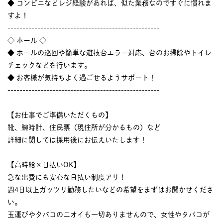
◆ コンビニなどレジ経験があれば、似た業務なのですぐに慣れま
すよ！
---------------------------------------------------
◇ ホール ◇
◆ ホールの巡回や簡単な遊技台エラー対応、台のお掃除やトイレ
チェックなどを行います。
◆ お客様が気持ちよく過ごせるようサポート！
---------------------------------------------------
【お仕事でご準備いただくもの】
靴、腕時計、住民票（現住所が分かるもの）など
詳細に関しては採用後にお伝えいたします！
【高時給×日払いOK】
急な出費にも安心な日払い制度アリ！
週4日以上ガッツリ勤務したいなどの希望をまずはお聞かせくださ
い。
玉運びやタバコのニオイも一切ありませんので、女性やタバコが