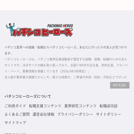
パチンコ業界への就職・転職ならパチンコヒーローズ。あなたにぴったりの求人が見つかり
ます。
パチンコヒーローズは、パチンコ業界従事経験者が運営する就職・復職・転職のための求人
サイトです。ほぼすべての職を取り扱っており、全国1785件の正社員、契約社員、アルバイ
ト・パート、募集情報を掲載しています（2026/08/08現在）。
求人数が業界最大規模だからこそ、様々な特徴や、ご希望の年収・時給・月給などでぴった
りな求人を探すことができ、ご利用者の約96%の方に「満足」とお答えいただいています。
掲載している求人は、すべて契約法人様から寄せられた正規の求人情報です。応募いただい
た内容はすぐに直接事業所に届くためスムーズに転職・復職できます。
パチンコヒーローズについて
ご利用ガイド
転職支援コンテンツ
業界研究コンテンツ
転職成功談
よくあるご質問
運営会社情報
プライバシーポリシー
サイトポリシー
サイトマップ