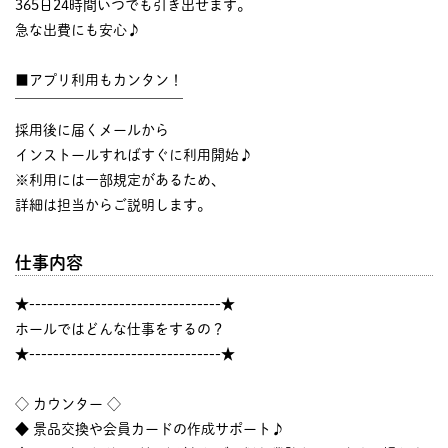
365日24時間いつでも引き出せます。
急な出費にも安心♪
■アプリ利用もカンタン！
￣￣￣￣￣￣￣￣￣￣￣￣
採用後に届くメールから
インストールすればすぐに利用開始♪
※利用には一部規定があるため、
詳細は担当からご説明します。
仕事内容
★--------------------------------★
ホールではどんな仕事をするの？
★--------------------------------★
◇ カウンター ◇
◆ 景品交換や会員カードの作成サポート♪