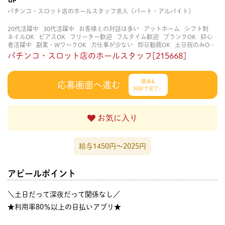
パチンコ・スロット店のホールスタッフ求人（パート・アルバイト）
20代活躍中
30代活躍中
お客様との対話は多い
アットホーム
シフト制
ネイルOK
ピアスOK
フリーター歓迎
フルタイム歓迎
ブランクOK
初心
者活躍中
副業・WワークOK
力仕事が少ない
即日勤務OK
土日祝のみOK
学歴不問
服装自由
未経験・初心者OK
決められた時間できっちり
知識・
パチンコ・スロット店のホールスタッフ[215668]
経験不要
立ち仕事
経験者・有資格者歓迎
自分の都合に合わせやすい
茶
髪OK
賑やかな職場
週4日以上OK
長く働ける
長期歓迎
髪型自由
髪色
自由
簡単&
応募画面へ進む
30秒で完了♩
お気に入り
給与1450円〜2025円
アピールポイント
＼土日だって深夜だって関係なし／
★利用率80％以上の日払いアプリ★