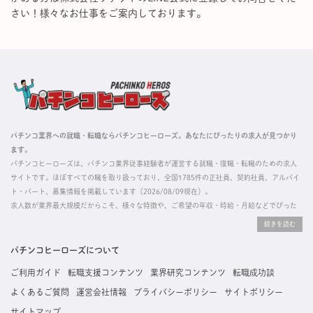
さい！様々なお仕事をご案内しております。
パチンコ業界への就職・転職ならパチンコヒーローズ。あなたにぴったりの求人が見つかり
ます。
パチンコヒーローズは、パチンコ業界従事経験者が運営する就職・復職・転職のための求人
サイトです。ほぼすべての職を取り扱っており、全国1785件の正社員、契約社員、アルバイ
ト・パート、募集情報を掲載しています（2026/08/09現在）。
求人数が業界最大規模だからこそ、様々な特徴や、ご希望の年収・時給・月給などでぴった
りな求人を探すことができ、ご利用者の約96%の方に「満足」とお答えいただいています。
掲載している求人は、すべて契約法人様から寄せられた正規の求人情報です。応募いただい
た内容はすぐに直接事業所に届くためスムーズに転職・復職できます。
パチンコヒーローズについて
ご利用ガイド
転職支援コンテンツ
業界研究コンテンツ
転職成功談
よくあるご質問
運営会社情報
プライバシーポリシー
サイトポリシー
サイトマップ