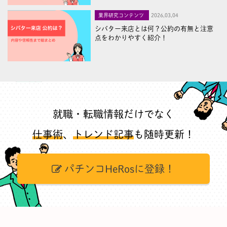
業界研究コンテンツ
2026,03,04
シバター来店とは何？公約の有無と注意
点をわかりやすく紹介！
就職・転職情報だけでなく
仕事術
、
トレンド記事
も随時更新！
パチンコHeRosに登録！