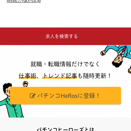
https://fact-co.jp
求人を検索する
就職・転職情報だけでなく
仕事術
、
トレンド記事
も随時更新！
パチンコHeRosに登録！
パチンコヒーローズとは