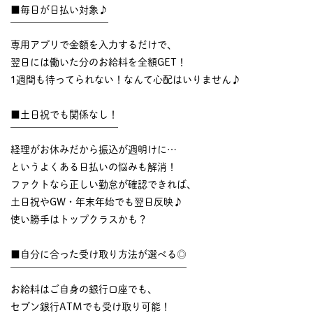
■毎日が日払い対象♪
￣￣￣￣￣￣￣￣￣￣
専用アプリで金額を入力するだけで、
翌日には働いた分のお給料を全額GET！
1週間も待ってられない！なんて心配はいりません♪
■土日祝でも関係なし！
￣￣￣￣￣￣￣￣￣￣￣
経理がお休みだから振込が週明けに…
というよくある日払いの悩みも解消！
ファクトなら正しい勤怠が確認できれば、
土日祝やGW・年末年始でも翌日反映♪
使い勝手はトップクラスかも？
■自分に合った受け取り方法が選べる◎
￣￣￣￣￣￣￣￣￣￣￣￣￣￣￣￣￣￣
お給料はご自身の銀行口座でも、
セブン銀行ATMでも受け取り可能！