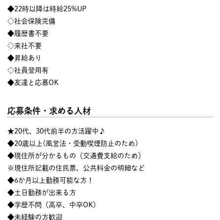
◆22時以降は時給25%UP
◇社会保険完備
◆履歴書不要
◇来社不要
◆昇給あり
◇社員登用有
◆友達と応募OK
応募条件・求める人材
★20代、30代前半の方活躍中♪
◆20歳以上(風営法・受動喫煙防止のため)
◆現住所が分かるもの（交通費支給のため）
※現住所記載の住民票、公共料金の明細など
◆6か月以上勤務可能な方！
◆土日勤務が出来る方
◆学歴不問（高卒、中卒OK）
◆未経験の方歓迎