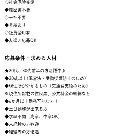
◇社会保険完備
◆履歴書不要
◇来社不要
◆昇給あり
◇社員登用有
◆友達と応募OK
応募条件・求める人材
★20代、30代前半の方活躍中♪
◆20歳以上(風営法・受動喫煙防止のため)
◆現住所が分かるもの（交通費支給のため）
※現住所記載の住民票、公共料金の明細など
◆6か月以上勤務可能な方！
◆土日勤務が出来る方
◆学歴不問（高卒、中卒OK）
◆未経験の方歓迎
◆経験者の方優遇