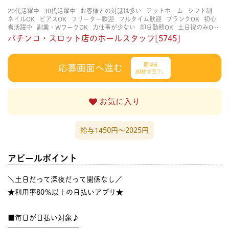
20代活躍中
30代活躍中
お客様との対話は多い
アットホーム
シフト制
ネイルOK
ピアスOK
フリーター歓迎
フルタイム歓迎
ブランクOK
初心
者活躍中
副業・WワークOK
力仕事が少ない
即日勤務OK
土日祝のみOK
学歴不問
服装自由
未経験・初心者OK
決められた時間できっちり
知識・
パチンコ・スロット店のホールスタッフ[5745]
経験不要
立ち仕事
経験者・有資格者歓迎
自分の都合に合わせやすい
茶
髪OK
賑やかな職場
週4日以上OK
長く働ける
長期歓迎
髪型自由
髪色
自由
簡単&
応募画面へ進む
30秒で完了♩
お気に入り
給与1450円〜2025円
アピールポイント
＼土日だって深夜だって関係なし／
★利用率80％以上の日払いアプリ★
■毎日が日払い対象♪