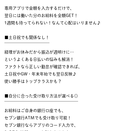
￣￣￣￣￣￣￣￣￣￣
専用アプリで金額を入力するだけで、
翌日には働いた分のお給料を全額GET！
1週間も待ってられない！なんて心配はいりません♪
■土日祝でも関係なし！
￣￣￣￣￣￣￣￣￣￣￣
経理がお休みだから振込が週明けに…
というよくある日払いの悩みも解消！
ファクトなら正しい勤怠が確認できれば、
土日祝やGW・年末年始でも翌日反映♪
使い勝手はトップクラスかも？
■自分に合った受け取り方法が選べる◎
￣￣￣￣￣￣￣￣￣￣￣￣￣￣￣￣￣￣
お給料はご自身の銀行口座でも、
セブン銀行ATMでも受け取り可能！
セブン銀行ならアプリのコード入力で、