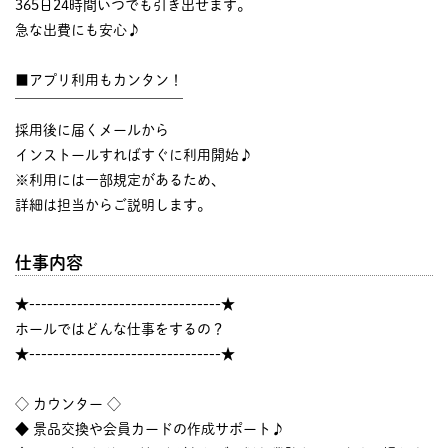
365日24時間いつでも引き出せます。
急な出費にも安心♪
■アプリ利用もカンタン！
￣￣￣￣￣￣￣￣￣￣￣￣
採用後に届くメールから
インストールすればすぐに利用開始♪
※利用には一部規定があるため、
詳細は担当からご説明します。
仕事内容
★--------------------------------★
ホールではどんな仕事をするの？
★--------------------------------★
◇ カウンター ◇
◆ 景品交換や会員カードの作成サポート♪