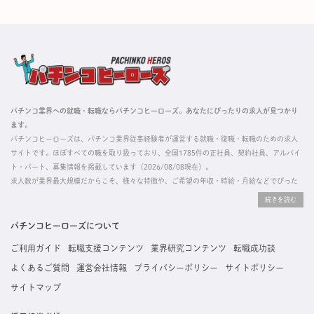
パチンコ業界への就職・転職ならパチンコヒーローズ。あなたにぴったりの求人が見つかり
ます。
パチンコヒーローズは、パチンコ業界従事経験者が運営する就職・復職・転職のための求人
サイトです。ほぼすべての職を取り扱っており、全国1785件の正社員、契約社員、アルバイ
ト・パート、募集情報を掲載しています（2026/08/08現在）。
求人数が業界最大規模だからこそ、様々な特徴や、ご希望の年収・時給・月給などでぴった
りな求人を探すことができ、ご利用者の約96%の方に「満足」とお答えいただいています。
掲載している求人は、すべて契約法人様から寄せられた正規の求人情報です。応募いただい
た内容はすぐに直接事業所に届くためスムーズに転職・復職できます。
パチンコヒーローズについて
ご利用ガイド
転職支援コンテンツ
業界研究コンテンツ
転職成功談
よくあるご質問
運営会社情報
プライバシーポリシー
サイトポリシー
サイトマップ