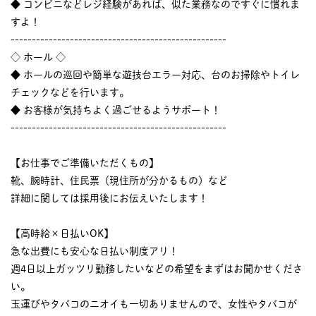
◆ コンビニなどレジ経験があれば、似た業務なのですぐに慣れま
すよ！
---------------------------------------------------
◇ ホール ◇
◆ ホールの巡回や簡単な遊技台エラー対応、台のお掃除やトイレ
チェックなどを行います。
◆ お客様が気持ちよく過ごせるようサポート！
---------------------------------------------------
【お仕事でご準備いただくもの】
靴、腕時計、住民票（現住所が分かるもの）など
詳細に関しては採用後にお伝えいたします！
【高時給×日払いOK】
急な出費にも安心な日払い制度アリ！
週4日以上ガッツリ勤務したいなどの希望をまずはお聞かせくださ
い。
玉運びやタバコのニオイも一切ありませんので、女性やタバコが