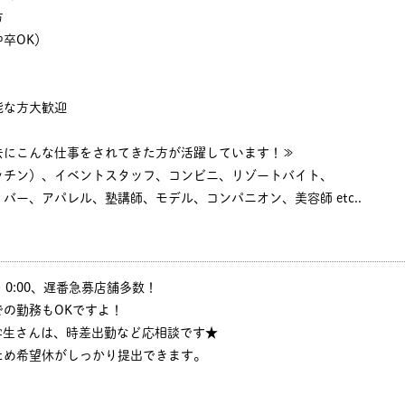
方
卒OK）
能な方大歓迎
去にこんな仕事をされてきた方が活躍しています！≫
ッチン）、イベントスタッフ、コンビニ、リゾートバイト、
バー、アパレル、塾講師、モデル、コンパニオン、美容師 etc..
:30、0:00、遅番急募店舗多数！
の勤務もOKですよ！
学生さんは、時差出勤など応相談です★
ため希望休がしっかり提出できます。