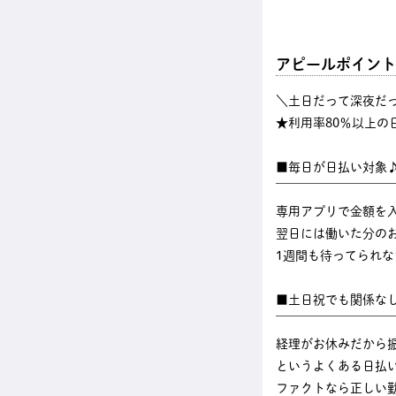
アピールポイント
＼土日だって深夜だ
★利用率80％以上の
■毎日が日払い対象
￣￣￣￣￣￣￣￣￣
専用アプリで金額を
翌日には働いた分のお
1週間も待ってられ
■土日祝でも関係な
￣￣￣￣￣￣￣￣￣
経理がお休みだから
というよくある日払
ファクトなら正しい