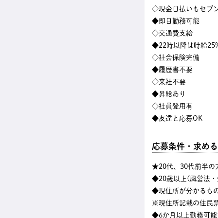
◇現金日払いもセブン
◆即日勤務可能
◇交通費支給
◆22時以降は時給25
◇社会保険完備
◆履歴書不要
◇来社不要
◆昇給あり
◇社員登用有
◆友達と応募OK
応募条件・求める
★20代、30代前半
◆20歳以上(風営法
◆現住所が分かるも
※現住所記載の住民
◆6か月以上勤務可能