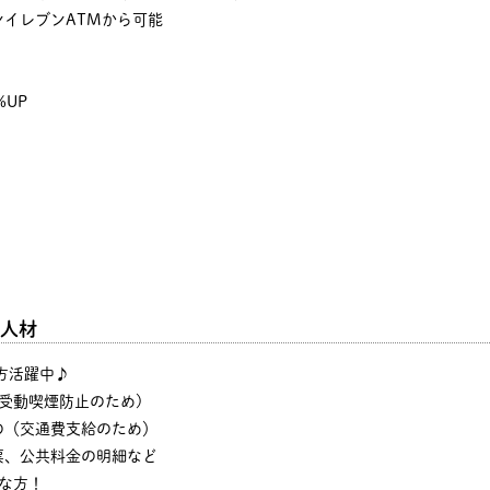
イレブンATMから可能
%UP
人材
の方活躍中♪
・受動喫煙防止のため)
の（交通費支給のため）
票、公共料金の明細など
な方！