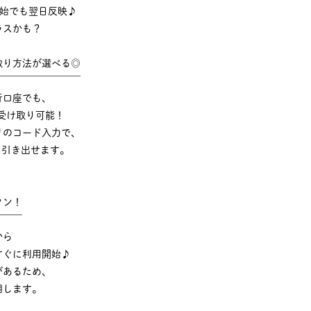
年始でも翌日反映♪
ラスかも？
取り方法が選べる◎
￣￣￣￣￣￣￣￣￣
行口座でも、
受け取り可能！
リのコード入力で、
でも引き出せます。
タン！
￣￣￣
から
すぐに利用開始♪
があるため、
明します。