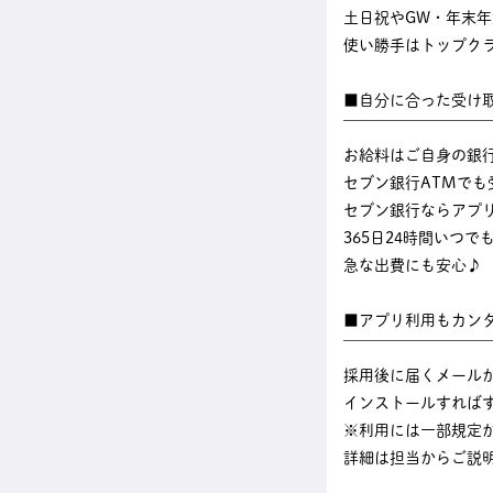
土日祝やGW・年末
使い勝手はトップク
■自分に合った受け
￣￣￣￣￣￣￣￣￣
お給料はご自身の銀
セブン銀行ATMでも
セブン銀行ならアプ
365日24時間いつ
急な出費にも安心♪
■アプリ利用もカン
￣￣￣￣￣￣￣￣￣
採用後に届くメール
インストールすれば
※利用には一部規定
詳細は担当からご説