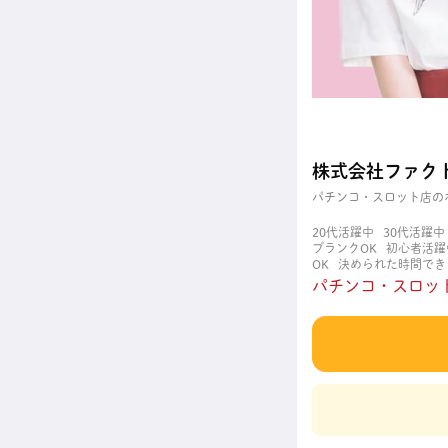
株式会社ファク
パチンコ・スロット店の
20代活躍中
30代活躍中
ブランクOK
初心者活躍
OK
決められた時間でき
職場
週4日以上OK
長
パチンコ・スロット