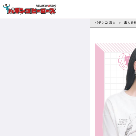
パチンコ求人・転職ならパチンコヒーロ
パチンコ 求人
求人を
>