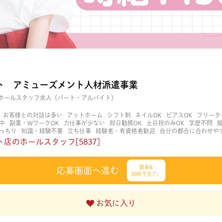
ト アミューズメント人材派遣事業
ホールスタッフ求人（パート・アルバイト）
お客様との対話は多い
アットホーム
シフト制
ネイルOK
ピアスOK
フリータ
中
副業・WワークOK
力仕事が少ない
即日勤務OK
土日祝のみOK
学歴不問
っちり
知識・経験不要
立ち仕事
経験者・有資格者歓迎
自分の都合に合わせや
く働ける
長期歓迎
髪型自由
髪色自由
店のホールスタッフ[5837]
簡単&
応募画面へ進む
30秒で完了♩
お気に入り