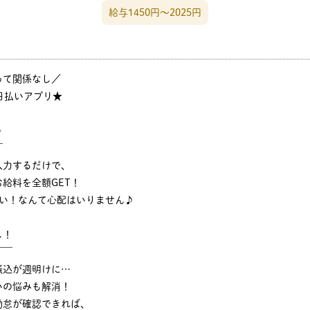
給与1450円〜2025円
って関係なし／
日払いアプリ★
♪
￣
入力するだけで、
給料を全額GET！
ない！なんて心配はいりません♪
し！
￣￣
振込が週明けに…
いの悩みも解消！
勤怠が確認できれば、