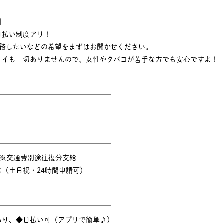
】
日払い制度アリ！
勤務したいなどの希望をまずはお聞かせください。
オイも一切ありませんので、女性やタバコが苦手な方でも安心ですよ！
円
P ※交通費別途往復分支給
（土日祝・24時間申請可）
あり、◆日払い可（アプリで簡単♪）