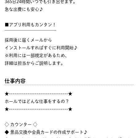
365日24時間いつでも引き出せます。
急な出費にも安心♪
■アプリ利用もカンタン！
￣￣￣￣￣￣￣￣￣￣￣￣
採用後に届くメールから
インストールすればすぐに利用開始♪
※利用には一部規定があるため、
詳細は担当からご説明します。
仕事内容
★--------------------------------★
ホールではどんな仕事をするの？
★--------------------------------★
◇ カウンター ◇
◆ 景品交換や会員カードの作成サポート♪