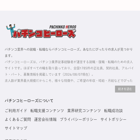
パチンコ業界への就職・転職ならパチンコヒーローズ。あなたにぴったりの求人が見つかり
ます。
パチンコヒーローズは、パチンコ業界従事経験者が運営する就職・復職・転職のための求人
サイトです。ほぼすべての職を取り扱っており、全国1785件の正社員、契約社員、アルバイ
ト・パート、募集情報を掲載しています（2026/08/07現在）。
求人数が業界最大規模だからこそ、様々な特徴や、ご希望の年収・時給・月給などでぴった
りな求人を探すことができ、ご利用者の約96%の方に「満足」とお答えいただいています。
掲載している求人は、すべて契約法人様から寄せられた正規の求人情報です。応募いただい
た内容はすぐに直接事業所に届くためスムーズに転職・復職できます。
パチンコヒーローズについて
ご利用ガイド
転職支援コンテンツ
業界研究コンテンツ
転職成功談
よくあるご質問
運営会社情報
プライバシーポリシー
サイトポリシー
サイトマップ