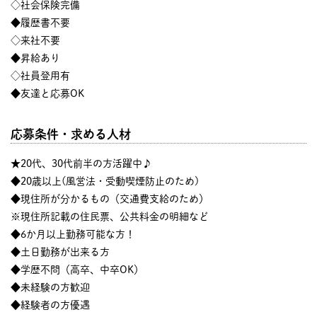
◇社会保険完備
◆履歴書不要
◇来社不要
◆昇給あり
◇社員登用有
◆友達と応募OK
応募条件・求める人材
★20代、30代前半の方活躍中♪
◆20歳以上(風営法・受動喫煙防止のため)
◆現住所が分かるもの（交通費支給のため）
※現住所記載の住民票、公共料金の明細など
◆6か月以上勤務可能な方！
◆土日勤務が出来る方
◆学歴不問（高卒、中卒OK）
◆未経験の方歓迎
◆経験者の方優遇