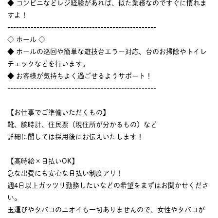
◆ コンビニなどレジ経験があれば、似た業務なのですぐに慣れま
すよ！
---------------------------------------------------
◇ ホール ◇
◆ ホールの巡回や簡単な遊技台エラー対応、台のお掃除やトイレ
チェックなどを行います。
◆ お客様が気持ちよく過ごせるようサポート！
---------------------------------------------------
【お仕事でご準備いただくもの】
靴、腕時計、住民票（現住所が分かるもの）など
詳細に関しては採用後にお伝えいたします！
【高時給×日払いOK】
急な出費にも安心な日払い制度アリ！
週4日以上ガッツリ勤務したいなどの希望をまずはお聞かせくださ
い。
玉運びやタバコのニオイも一切ありませんので、女性やタバコが