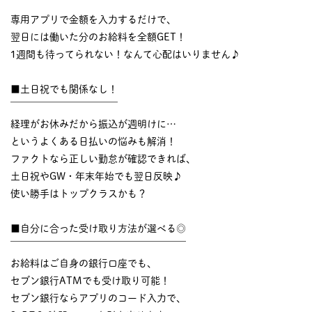
￣￣￣￣￣￣￣￣￣￣
専用アプリで金額を入力するだけで、
翌日には働いた分のお給料を全額GET！
1週間も待ってられない！なんて心配はいりません♪
■土日祝でも関係なし！
￣￣￣￣￣￣￣￣￣￣￣
経理がお休みだから振込が週明けに…
というよくある日払いの悩みも解消！
ファクトなら正しい勤怠が確認できれば、
土日祝やGW・年末年始でも翌日反映♪
使い勝手はトップクラスかも？
■自分に合った受け取り方法が選べる◎
￣￣￣￣￣￣￣￣￣￣￣￣￣￣￣￣￣￣
お給料はご自身の銀行口座でも、
セブン銀行ATMでも受け取り可能！
セブン銀行ならアプリのコード入力で、