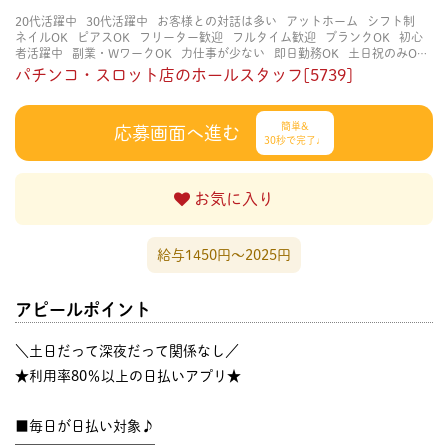
20代活躍中
30代活躍中
お客様との対話は多い
アットホーム
シフト制
ネイルOK
ピアスOK
フリーター歓迎
フルタイム歓迎
ブランクOK
初心
者活躍中
副業・WワークOK
力仕事が少ない
即日勤務OK
土日祝のみOK
学歴不問
服装自由
未経験・初心者OK
決められた時間できっちり
知識・
パチンコ・スロット店のホールスタッフ[5739]
経験不要
立ち仕事
経験者・有資格者歓迎
自分の都合に合わせやすい
茶
髪OK
賑やかな職場
週4日以上OK
長く働ける
長期歓迎
髪型自由
髪色
自由
簡単&
応募画面へ進む
30秒で完了♩
お気に入り
給与1450円〜2025円
アピールポイント
＼土日だって深夜だって関係なし／
★利用率80％以上の日払いアプリ★
■毎日が日払い対象♪