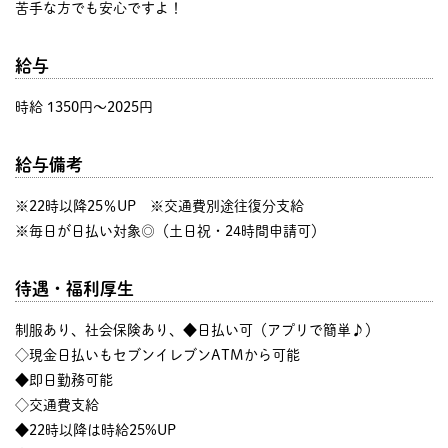
苦手な方でも安心ですよ！
給与
時給 1350円〜2025円
給与備考
※22時以降25％UP ※交通費別途往復分支給
※毎日が日払い対象◎（土日祝・24時間申請可）
待遇・福利厚生
制服あり、社会保険あり、◆日払い可（アプリで簡単♪）
◇現金日払いもセブンイレブンATMから可能
◆即日勤務可能
◇交通費支給
◆22時以降は時給25%UP