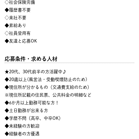
◇社会保険完備
◆履歴書不要
◇来社不要
◆昇給あり
◇社員登用有
◆友達と応募OK
応募条件・求める人材
★20代、30代前半の方活躍中♪
◆20歳以上(風営法・受動喫煙防止のため)
◆現住所が分かるもの（交通費支給のため）
※現住所記載の住民票、公共料金の明細など
◆6か月以上勤務可能な方！
◆土日勤務が出来る方
◆学歴不問（高卒、中卒OK）
◆未経験の方歓迎
◆経験者の方優遇