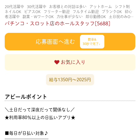
20代活躍中
30代活躍中
お客様との対話は多い
アットホーム
シフト制
ネイルOK
ピアスOK
フリーター歓迎
フルタイム歓迎
ブランクOK
初心
者活躍中
副業・WワークOK
力仕事が少ない
即日勤務OK
土日祝のみOK
学歴不問
服装自由
未経験・初心者OK
決められた時間できっちり
知識・
パチンコ・スロット店のホールスタッフ[5688]
経験不要
立ち仕事
経験者・有資格者歓迎
自分の都合に合わせやすい
茶
髪OK
賑やかな職場
週4日以上OK
長く働ける
長期歓迎
髪型自由
髪色
自由
簡単&
応募画面へ進む
30秒で完了♩
お気に入り
給与1350円〜2025円
アピールポイント
＼土日だって深夜だって関係なし／
★利用率80％以上の日払いアプリ★
■毎日が日払い対象♪