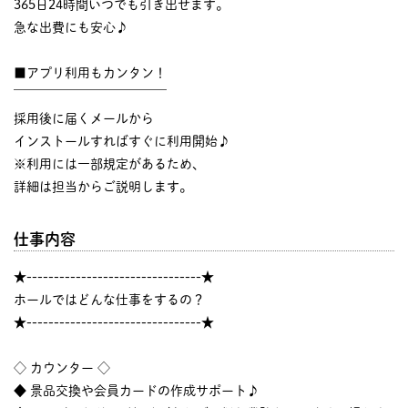
365日24時間いつでも引き出せます。
急な出費にも安心♪
■アプリ利用もカンタン！
￣￣￣￣￣￣￣￣￣￣￣￣
採用後に届くメールから
インストールすればすぐに利用開始♪
※利用には一部規定があるため、
詳細は担当からご説明します。
仕事内容
★--------------------------------★
ホールではどんな仕事をするの？
★--------------------------------★
◇ カウンター ◇
◆ 景品交換や会員カードの作成サポート♪