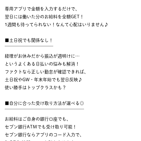
￣￣￣￣￣￣￣￣￣￣
専用アプリで金額を入力するだけで、
翌日には働いた分のお給料を全額GET！
1週間も待ってられない！なんて心配はいりません♪
■土日祝でも関係なし！
￣￣￣￣￣￣￣￣￣￣￣
経理がお休みだから振込が週明けに…
というよくある日払いの悩みも解消！
ファクトなら正しい勤怠が確認できれば、
土日祝やGW・年末年始でも翌日反映♪
使い勝手はトップクラスかも？
■自分に合った受け取り方法が選べる◎
￣￣￣￣￣￣￣￣￣￣￣￣￣￣￣￣￣￣
お給料はご自身の銀行口座でも、
セブン銀行ATMでも受け取り可能！
セブン銀行ならアプリのコード入力で、