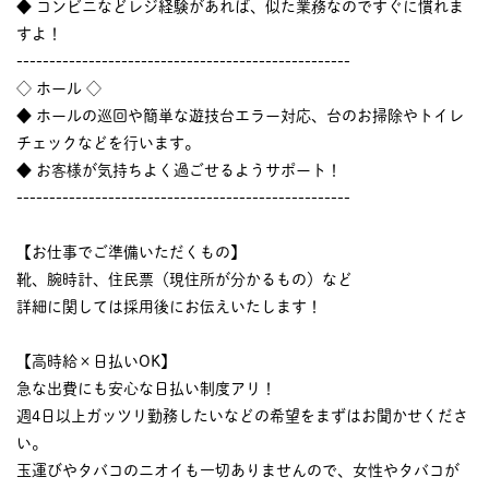
◆ コンビニなどレジ経験があれば、似た業務なのですぐに慣れま
すよ！
---------------------------------------------------
◇ ホール ◇
◆ ホールの巡回や簡単な遊技台エラー対応、台のお掃除やトイレ
チェックなどを行います。
◆ お客様が気持ちよく過ごせるようサポート！
---------------------------------------------------
【お仕事でご準備いただくもの】
靴、腕時計、住民票（現住所が分かるもの）など
詳細に関しては採用後にお伝えいたします！
【高時給×日払いOK】
急な出費にも安心な日払い制度アリ！
週4日以上ガッツリ勤務したいなどの希望をまずはお聞かせくださ
い。
玉運びやタバコのニオイも一切ありませんので、女性やタバコが