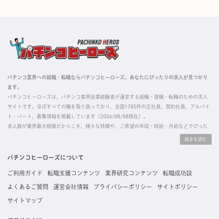
パチンコ業界への就職・転職ならパチンコヒーローズ。あなたにぴったりの求人が見つかり
ます。
パチンコヒーローズは、パチンコ業界従事経験者が運営する就職・復職・転職のための求人
サイトです。ほぼすべての職を取り扱っており、全国1785件の正社員、契約社員、アルバイ
ト・パート、募集情報を掲載しています（2026/08/08現在）。
求人数が業界最大規模だからこそ、様々な特徴や、ご希望の年収・時給・月給などでぴった
りな求人を探すことができ、ご利用者の約96%の方に「満足」とお答えいただいています。
掲載している求人は、すべて契約法人様から寄せられた正規の求人情報です。応募いただい
た内容はすぐに直接事業所に届くためスムーズに転職・復職できます。
パチンコヒーローズについて
ご利用ガイド
転職支援コンテンツ
業界研究コンテンツ
転職成功談
よくあるご質問
運営会社情報
プライバシーポリシー
サイトポリシー
サイトマップ