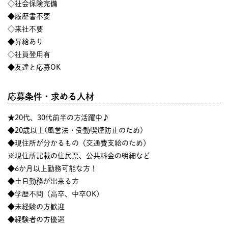
◇社会保険完備
◆履歴書不要
◇来社不要
◆昇給あり
◇社員登用有
◆友達と応募OK
応募条件・求める人材
★20代、30代前半の方活躍中♪
◆20歳以上(風営法・受動喫煙防止のため)
◆現住所が分かるもの（交通費支給のため）
※現住所記載の住民票、公共料金の明細など
◆6か月以上勤務可能な方！
◆土日勤務が出来る方
◆学歴不問（高卒、中卒OK）
◆未経験の方歓迎
◆経験者の方優遇