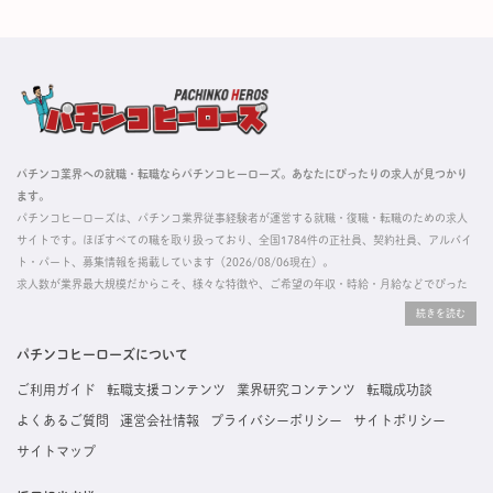
パチンコ業界への就職・転職ならパチンコヒーローズ。あなたにぴったりの求人が見つかり
ます。
パチンコヒーローズは、パチンコ業界従事経験者が運営する就職・復職・転職のための求人
サイトです。ほぼすべての職を取り扱っており、全国1784件の正社員、契約社員、アルバイ
ト・パート、募集情報を掲載しています（2026/08/06現在）。
求人数が業界最大規模だからこそ、様々な特徴や、ご希望の年収・時給・月給などでぴった
りな求人を探すことができ、ご利用者の約96%の方に「満足」とお答えいただいています。
掲載している求人は、すべて契約法人様から寄せられた正規の求人情報です。応募いただい
た内容はすぐに直接事業所に届くためスムーズに転職・復職できます。
パチンコヒーローズについて
ご利用ガイド
転職支援コンテンツ
業界研究コンテンツ
転職成功談
よくあるご質問
運営会社情報
プライバシーポリシー
サイトポリシー
サイトマップ