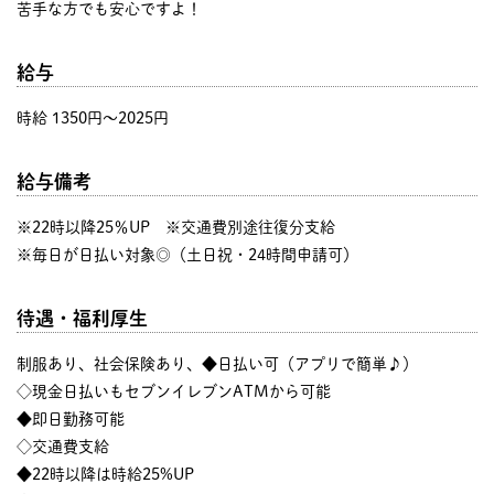
苦手な方でも安心ですよ！
給与
時給 1350円〜2025円
給与備考
※22時以降25％UP ※交通費別途往復分支給
※毎日が日払い対象◎（土日祝・24時間申請可）
待遇・福利厚生
制服あり、社会保険あり、◆日払い可（アプリで簡単♪）
◇現金日払いもセブンイレブンATMから可能
◆即日勤務可能
◇交通費支給
◆22時以降は時給25%UP