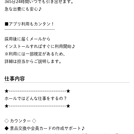
365日24時間いつでも引き出せます。
急な出費にも安心♪
■アプリ利用もカンタン！
￣￣￣￣￣￣￣￣￣￣￣￣
採用後に届くメールから
インストールすればすぐに利用開始♪
※利用には一部規定があるため、
詳細は担当からご説明します。
仕事内容
★--------------------------------★
ホールではどんな仕事をするの？
★--------------------------------★
◇ カウンター ◇
◆ 景品交換や会員カードの作成サポート♪