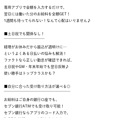
￣￣￣￣￣￣￣￣￣￣
専用アプリで金額を入力するだけで、
翌日には働いた分のお給料を全額GET！
1週間も待ってられない！なんて心配はいりません♪
■土日祝でも関係なし！
￣￣￣￣￣￣￣￣￣￣￣
経理がお休みだから振込が週明けに…
というよくある日払いの悩みも解消！
ファクトなら正しい勤怠が確認できれば、
土日祝やGW・年末年始でも翌日反映♪
使い勝手はトップクラスかも？
■自分に合った受け取り方法が選べる◎
￣￣￣￣￣￣￣￣￣￣￣￣￣￣￣￣￣￣
お給料はご自身の銀行口座でも、
セブン銀行ATMでも受け取り可能！
セブン銀行ならアプリのコード入力で、