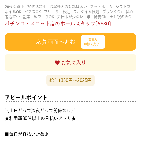
20代活躍中
30代活躍中
お客様との対話は多い
アットホーム
シフト制
ネイルOK
ピアスOK
フリーター歓迎
フルタイム歓迎
ブランクOK
初心
者活躍中
副業・WワークOK
力仕事が少ない
即日勤務OK
土日祝のみOK
学歴不問
服装自由
未経験・初心者OK
決められた時間できっちり
知識・
パチンコ・スロット店のホールスタッフ[5680]
経験不要
立ち仕事
経験者・有資格者歓迎
自分の都合に合わせやすい
茶
髪OK
賑やかな職場
週4日以上OK
長く働ける
長期歓迎
髪型自由
髪色
自由
簡単&
応募画面へ進む
30秒で完了♩
お気に入り
給与1350円〜2025円
アピールポイント
＼土日だって深夜だって関係なし／
★利用率80％以上の日払いアプリ★
■毎日が日払い対象♪