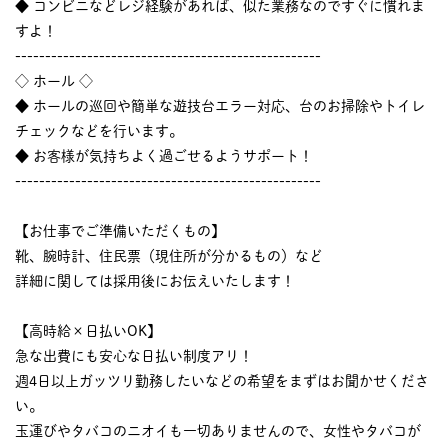
◆ コンビニなどレジ経験があれば、似た業務なのですぐに慣れま
すよ！
---------------------------------------------------
◇ ホール ◇
◆ ホールの巡回や簡単な遊技台エラー対応、台のお掃除やトイレ
チェックなどを行います。
◆ お客様が気持ちよく過ごせるようサポート！
---------------------------------------------------
【お仕事でご準備いただくもの】
靴、腕時計、住民票（現住所が分かるもの）など
詳細に関しては採用後にお伝えいたします！
【高時給×日払いOK】
急な出費にも安心な日払い制度アリ！
週4日以上ガッツリ勤務したいなどの希望をまずはお聞かせくださ
い。
玉運びやタバコのニオイも一切ありませんので、女性やタバコが