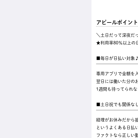
アピールポイント
＼土日だって深夜だ
★利用率80％以上の
■毎日が日払い対象
￣￣￣￣￣￣￣￣￣
専用アプリで金額を
翌日には働いた分のお
1週間も待ってられ
■土日祝でも関係な
￣￣￣￣￣￣￣￣￣
経理がお休みだから
というよくある日払
ファクトなら正しい