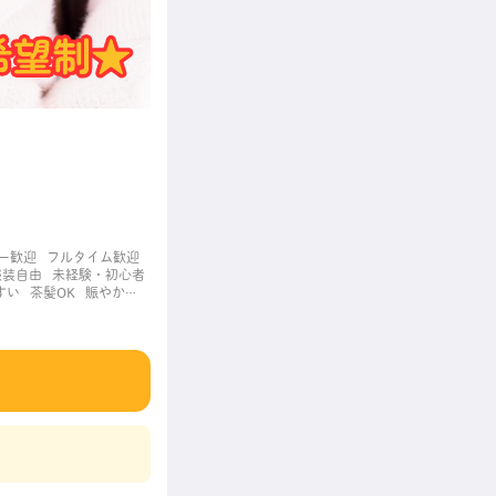
ー歓迎
フルタイム歓迎
服装自由
未経験・初心者
すい
茶髪OK
賑やかな