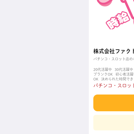
株式会社ファク
パチンコ・スロット店の
20代活躍中
30代活躍中
ブランクOK
初心者活躍
OK
決められた時間でき
職場
週4日以上OK
長
パチンコ・スロット