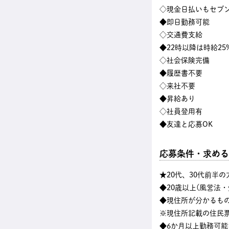
◇現金日払いもセブン
◆即日勤務可能
◇交通費支給
◆22時以降は時給25
◇社会保険完備
◆履歴書不要
◇来社不要
◆昇給あり
◇社員登用有
◆友達と応募OK
応募条件・求める
★20代、30代前半
◆20歳以上(風営法
◆現住所が分かるも
※現住所記載の住民
◆6か月以上勤務可能