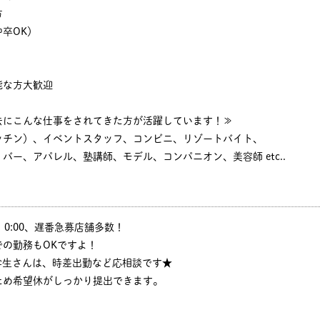
方
卒OK）
能な方大歓迎
去にこんな仕事をされてきた方が活躍しています！≫
ッチン）、イベントスタッフ、コンビニ、リゾートバイト、
バー、アパレル、塾講師、モデル、コンパニオン、美容師 etc..
:30、0:00、遅番急募店舗多数！
の勤務もOKですよ！
学生さんは、時差出勤など応相談です★
ため希望休がしっかり提出できます。