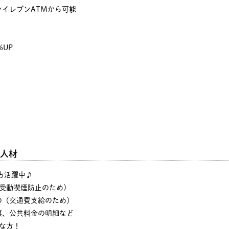
イレブンATMから可能
%UP
人材
の方活躍中♪
・受動喫煙防止のため)
の（交通費支給のため）
票、公共料金の明細など
な方！