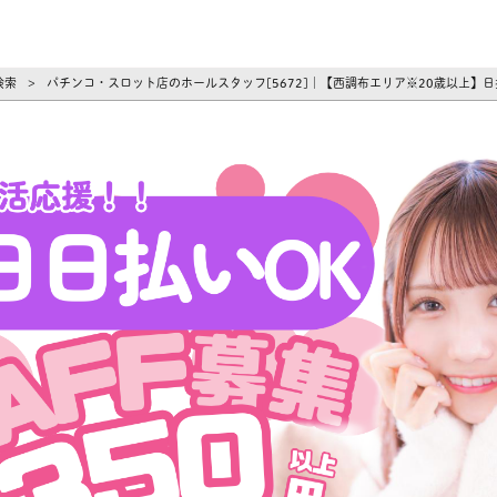
ーズ
検索
パチンコ・スロット店のホールスタッフ[5672]｜【西調布エリア※20歳以上】
>