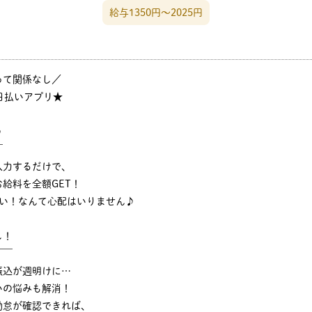
給与1350円〜2025円
って関係なし／
日払いアプリ★
♪
￣
入力するだけで、
給料を全額GET！
ない！なんて心配はいりません♪
し！
￣￣
振込が週明けに…
いの悩みも解消！
勤怠が確認できれば、