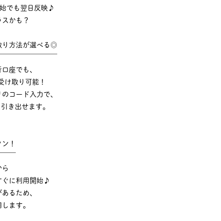
年始でも翌日反映♪
ラスかも？
取り方法が選べる◎
￣￣￣￣￣￣￣￣￣
行口座でも、
受け取り可能！
リのコード入力で、
でも引き出せます。
タン！
￣￣￣
から
すぐに利用開始♪
があるため、
明します。