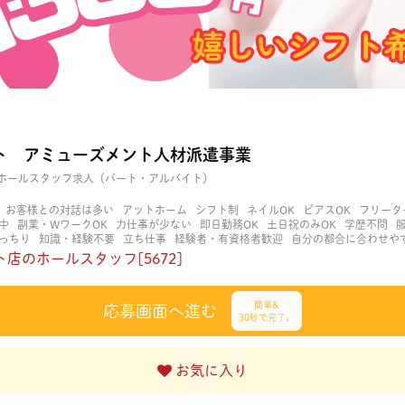
ト アミューズメント人材派遣事業
ホールスタッフ求人（パート・アルバイト）
お客様との対話は多い
アットホーム
シフト制
ネイルOK
ピアスOK
フリータ
中
副業・WワークOK
力仕事が少ない
即日勤務OK
土日祝のみOK
学歴不問
っちり
知識・経験不要
立ち仕事
経験者・有資格者歓迎
自分の都合に合わせや
く働ける
長期歓迎
髪型自由
髪色自由
店のホールスタッフ[5672]
簡単&
応募画面へ進む
30秒で完了♩
お気に入り