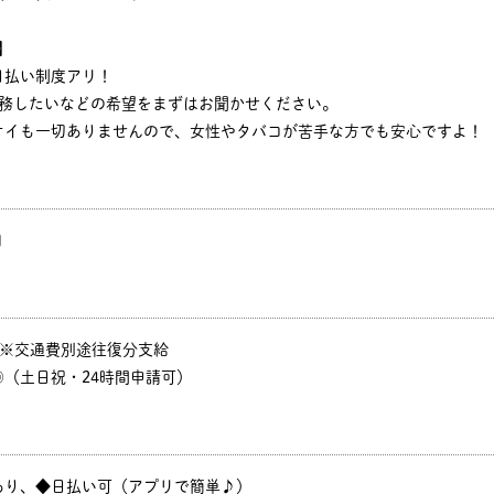
】
日払い制度アリ！
勤務したいなどの希望をまずはお聞かせください。
オイも一切ありませんので、女性やタバコが苦手な方でも安心ですよ！
円
P ※交通費別途往復分支給
（土日祝・24時間申請可）
あり、◆日払い可（アプリで簡単♪）