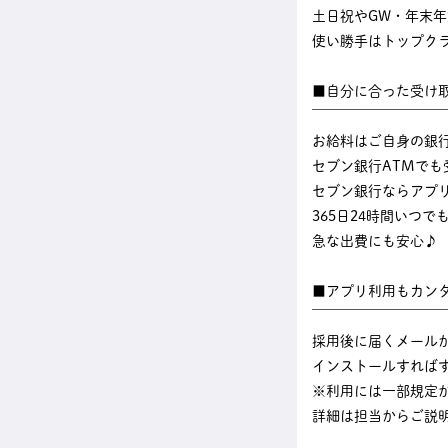
土日祝やGW・年末
使い勝手はトップク
■自分に合った受け
￣￣￣￣￣￣￣￣￣
お給料はご自身の銀
セブン銀行ATMでも
セブン銀行ならアプ
365日24時間いつ
急な出費にも安心♪
■アプリ利用もカン
￣￣￣￣￣￣￣￣￣
採用後に届くメール
インストールすれば
※利用には一部規定
詳細は担当からご説