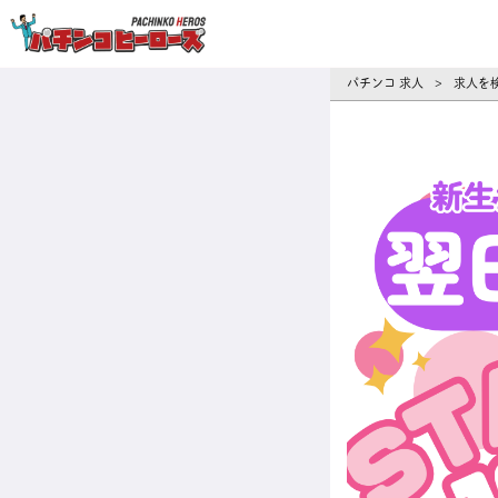
パチンコ求人・転職ならパチンコヒーロ
パチンコ 求人
求人を
>