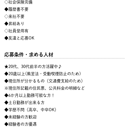
◇社会保険完備
◆履歴書不要
◇来社不要
◆昇給あり
◇社員登用有
◆友達と応募OK
応募条件・求める人材
★20代、30代前半の方活躍中♪
◆20歳以上(風営法・受動喫煙防止のため)
◆現住所が分かるもの（交通費支給のため）
※現住所記載の住民票、公共料金の明細など
◆6か月以上勤務可能な方！
◆土日勤務が出来る方
◆学歴不問（高卒、中卒OK）
◆未経験の方歓迎
◆経験者の方優遇