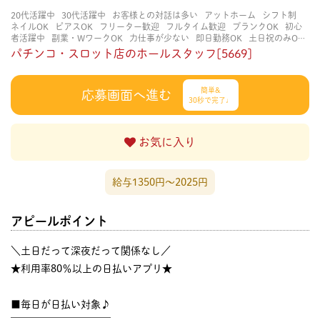
20代活躍中
30代活躍中
お客様との対話は多い
アットホーム
シフト制
ネイルOK
ピアスOK
フリーター歓迎
フルタイム歓迎
ブランクOK
初心
者活躍中
副業・WワークOK
力仕事が少ない
即日勤務OK
土日祝のみOK
学歴不問
服装自由
未経験・初心者OK
決められた時間できっちり
知識・
パチンコ・スロット店のホールスタッフ[5669]
経験不要
立ち仕事
経験者・有資格者歓迎
自分の都合に合わせやすい
茶
髪OK
賑やかな職場
週4日以上OK
長く働ける
長期歓迎
髪型自由
髪色
自由
簡単&
応募画面へ進む
30秒で完了♩
お気に入り
給与1350円〜2025円
アピールポイント
＼土日だって深夜だって関係なし／
★利用率80％以上の日払いアプリ★
■毎日が日払い対象♪