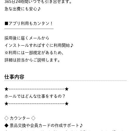
365日24時間いつでも引き出せます。
急な出費にも安心♪
■アプリ利用もカンタン！
￣￣￣￣￣￣￣￣￣￣￣￣
採用後に届くメールから
インストールすればすぐに利用開始♪
※利用には一部規定があるため、
詳細は担当からご説明します。
仕事内容
★--------------------------------★
ホールではどんな仕事をするの？
★--------------------------------★
◇ カウンター ◇
◆ 景品交換や会員カードの作成サポート♪