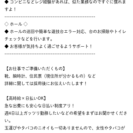
◆ コンビニなどレジ経験があれば、似た業務なのですぐに慣れま
すよ！
---------------------------------------------------
◇ ホール ◇
◆ ホールの巡回や簡単な遊技台エラー対応、台のお掃除やトイレ
チェックなどを行います。
◆ お客様が気持ちよく過ごせるようサポート！
---------------------------------------------------
【お仕事でご準備いただくもの】
靴、腕時計、住民票（現住所が分かるもの）など
詳細に関しては採用後にお伝えいたします！
【高時給×日払いOK】
急な出費にも安心な日払い制度アリ！
週4日以上ガッツリ勤務したいなどの希望をまずはお聞かせくださ
い。
玉運びやタバコのニオイも一切ありませんので、女性やタバコが