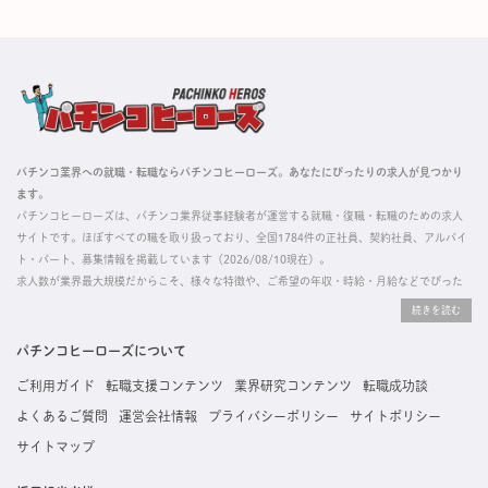
パチンコ業界への就職・転職ならパチンコヒーローズ。あなたにぴったりの求人が見つかり
ます。
パチンコヒーローズは、パチンコ業界従事経験者が運営する就職・復職・転職のための求人
サイトです。ほぼすべての職を取り扱っており、全国1784件の正社員、契約社員、アルバイ
ト・パート、募集情報を掲載しています（2026/08/10現在）。
求人数が業界最大規模だからこそ、様々な特徴や、ご希望の年収・時給・月給などでぴった
りな求人を探すことができ、ご利用者の約96%の方に「満足」とお答えいただいています。
掲載している求人は、すべて契約法人様から寄せられた正規の求人情報です。応募いただい
た内容はすぐに直接事業所に届くためスムーズに転職・復職できます。
パチンコヒーローズについて
ご利用ガイド
転職支援コンテンツ
業界研究コンテンツ
転職成功談
よくあるご質問
運営会社情報
プライバシーポリシー
サイトポリシー
サイトマップ