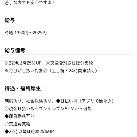
苦手な方でも安心ですよ！
給与
時給 1350円〜2025円
給与備考
※22時以降25％UP ※交通費別途往復分支給
※毎日が日払い対象◎（土日祝・24時間申請可）
待遇・福利厚生
制服あり、社会保険あり、◆日払い可（アプリで簡単♪）
◇現金日払いもセブンイレブンATMから可能
◆即日勤務可能
◇交通費支給
◆22時以降は時給25%UP