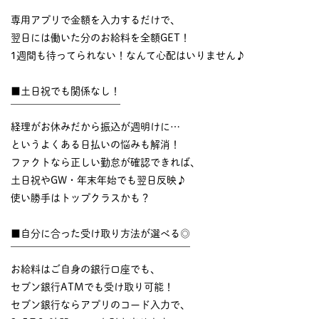
￣￣￣￣￣￣￣￣￣￣
専用アプリで金額を入力するだけで、
翌日には働いた分のお給料を全額GET！
1週間も待ってられない！なんて心配はいりません♪
■土日祝でも関係なし！
￣￣￣￣￣￣￣￣￣￣￣
経理がお休みだから振込が週明けに…
というよくある日払いの悩みも解消！
ファクトなら正しい勤怠が確認できれば、
土日祝やGW・年末年始でも翌日反映♪
使い勝手はトップクラスかも？
■自分に合った受け取り方法が選べる◎
￣￣￣￣￣￣￣￣￣￣￣￣￣￣￣￣￣￣
お給料はご自身の銀行口座でも、
セブン銀行ATMでも受け取り可能！
セブン銀行ならアプリのコード入力で、